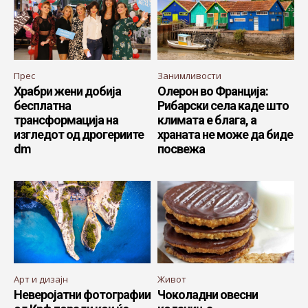
Прес
Занимливости
Храбри жени добија
Олерон во Франција:
бесплатна
Рибарски села каде што
трансформација на
климата е блага, а
изгледот од дрогериите
храната не може да биде
dm
посвежа
Арт и дизајн
Живот
Неверојатни фотографии
Чоколадни овесни