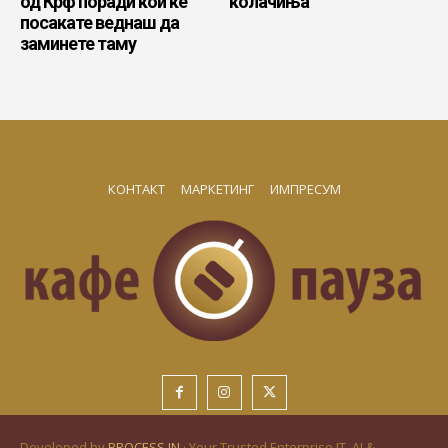
од Крф поради кои ќе
колачиња
посакате веднаш да
заминете таму
КОНТАКТ
МАРКЕТИНГ
ИМПРЕСУМ
Developed by
PROCESS IN
· Your Trusted Enterprise IT, AI &