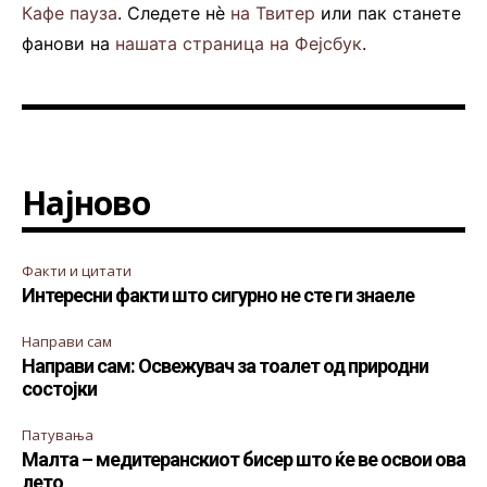
Кафе пауза
. Следете нè
на Твитер
или пак станете
фанови на
нашата страница на Фејсбук
.
Најново
Факти и цитати
Интересни факти што сигурно не сте ги знаеле
Направи сам
Направи сам: Освежувач за тоалет од природни
состојки
Патувања
Малта – медитеранскиот бисер што ќе ве освои ова
лето