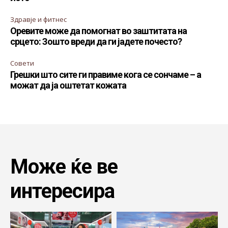
Здравје и фитнес
Оревите може да помогнат во заштитата на
срцето: Зошто вреди да ги јадете почесто?
Совети
Грешки што сите ги правиме кога се сончаме – а
можат да ја оштетат кожата
Може ќе ве
интересира