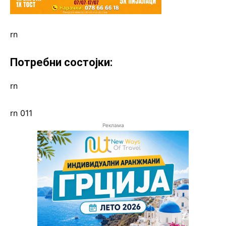
rn
Потребни состојки:
rn
rn 011
Реклама