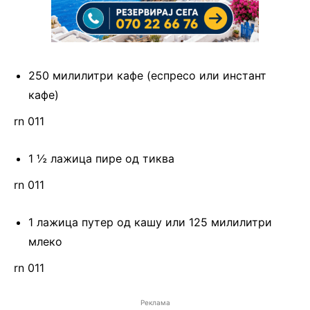
250 милилитри кафе (еспресо или инстант
кафе)
rn 011
1 ½ лажица пире од тиква
rn 011
1 лажица путер од кашу или 125 милилитри
млеко
rn 011
Реклама