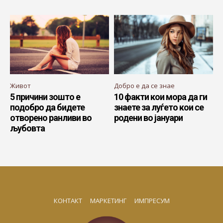
Живот
Добро е да се знае
5 причини зошто е
10 факти кои мора да ги
подобро да бидете
знаете за луѓето кои се
отворено ранливи во
родени во јануари
љубовта
КОНТАКТ
МАРКЕТИНГ
ИМПРЕСУМ