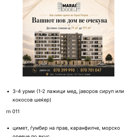
3-4 урми (1-2 лажици мед, јаворов сируп или
кокосов шеќер)
rn 011
цимет, ѓумбир на прав, каранфилче, морско
оревче по вкус