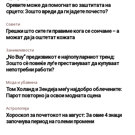
Оревите може да помогнат во заштитата на
срцето: Зошто вреди да ги јадете почесто?
Совети
Грешки што сите ги правиме кога се сончаме – а
можат да ја оштетат кожата
Занимливости
„No Buy“ предизвикот е најпопуларниот тренд:
Зошто сè повеќе луѓе престануваат да купуваат
непотребни работи?
Мода и убавина
Том Холанд и Зендеја меѓу најдобро облечените:
Парот повторно ја освои модната сцена
Астрологија
Хороскоп за почетокот на август: За овие 4 знаци
започнува период на големи промени