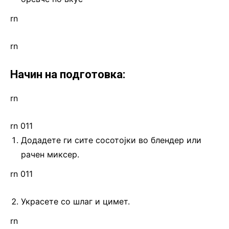
rn
rn
Начин на подготовка:
rn
rn 011
Додадете ги сите сосотојки во блендер или
рачен миксер.
rn 011
Украсете со шлаг и цимет.
rn