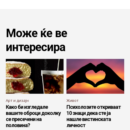
Може ќе ве
интересира
Арт и дизајн
Живот
Како би изгледале
Психолозите откриваат
вашите оброци доколку
10 знаци дека сте ја
се пресечени на
нашле вистинската
половина?
личност