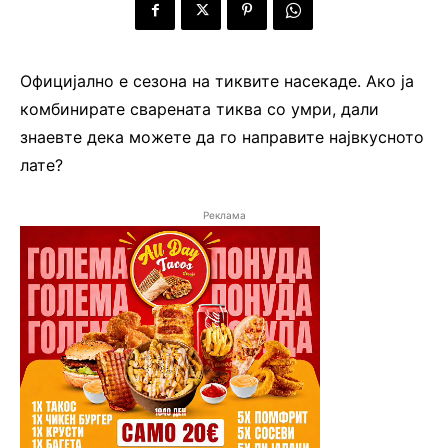
Официјално е сезона на тиквите насекаде. Ако ја
комбинирате сварената тиква со умри, дали
знаевте дека можете да го направите највкусното
лате?
Реклама