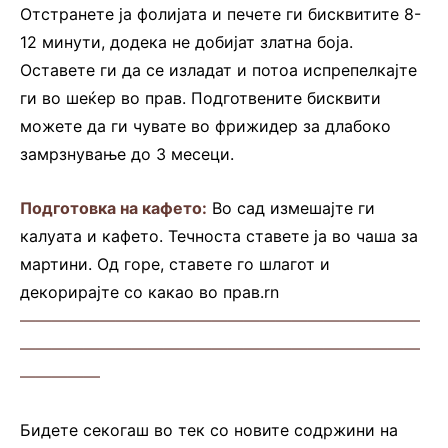
Отстранете ја фолијата и печете ги бисквитите 8-
12 минути, додека не добијат златна боја.
Оставете ги да се изладат и потоа испрепелкајте
ги во шеќер во прав. Подготвените бисквити
можете да ги чувате во фрижидер за длабоко
замрзнување до 3 месеци.
Подготовка на кафето:
Во сад измешајте ги
калуата и кафето. Течноста ставете ја во чаша за
мартини. Од горе, ставете го шлагот и
декорирајте со какао во прав.rn
—————————————————————————
—————————————————————————
—————
Бидете секогаш во тек со новите содржини на