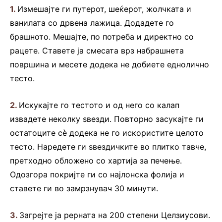
1.
Измешајте ги путерот, шеќерот, жолчката и
ванилата со дрвена лажица. Додадете го
брашното. Мешајте, по потреба и директно со
рацете. Ставете ја смесата врз набрашнета
површина и месете додека не добиете еднолично
тесто.
2.
Искукајте го тестото и од него со калап
извадете неколку ѕвезди. Повторно засукајте ги
остатоците сè додека не го искористите целото
тесто. Наредете ги ѕвездичките во плитко тавче,
претходно обложено со хартија за печење.
Одозгора покријте ги со најлонска фолија и
ставете ги во замрзнувач 30 минути.
3.
Загрејте ја рерната на 200 степени Целзиусови.