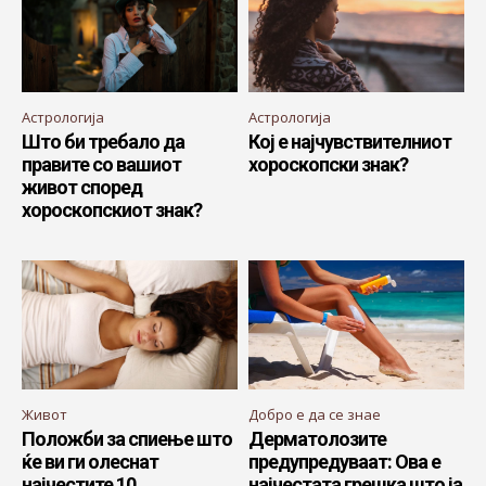
Астрологија
Астрологија
Што би требало да
Кој е најчувствителниот
правите со вашиот
хороскопски знак?
живот според
хороскопскиот знак?
Живот
Добро е да се знае
Положби за спиење што
Дерматолозите
ќе ви ги олеснат
предупредуваат: Ова е
најчестите 10
најчестата грешка што ја