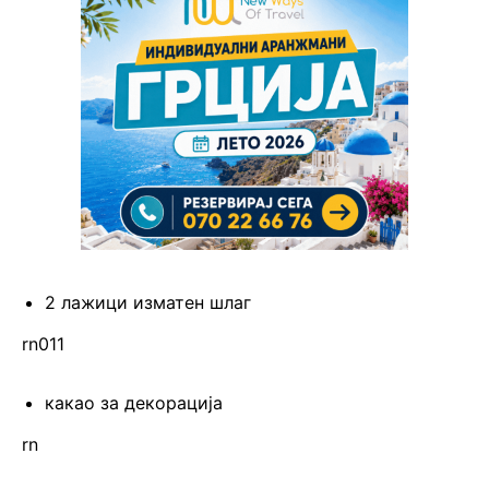
2 лажици изматен шлаг
rn011
какао за декорација
rn