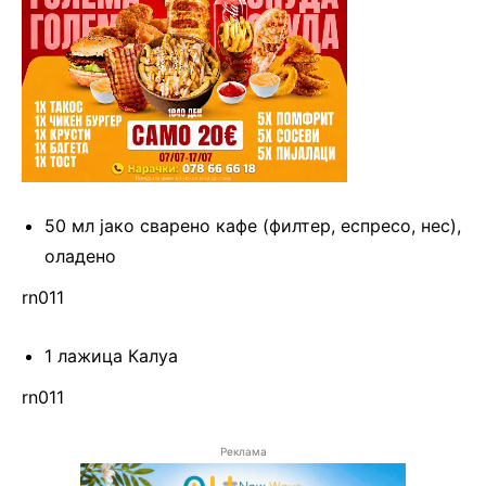
50 мл јако сварено кафе (филтер, еспресо, нес),
оладено
rn011
1 лажица Калуа
rn011
Реклама