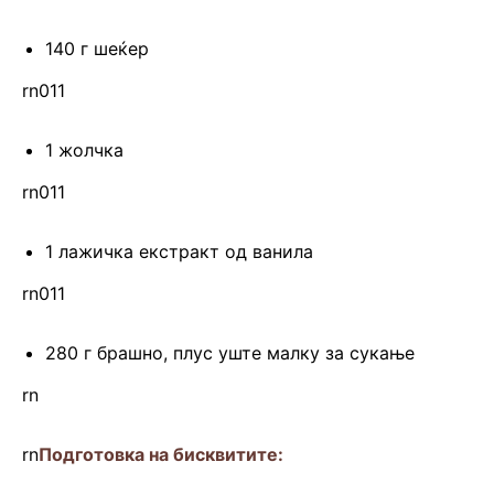
140 г шеќер
rn011
1 жолчка
rn011
1 лажичка екстракт од ванила
rn011
280 г брашно, плус уште малку за сукање
rn
rn
Подготовка на бисквитите: