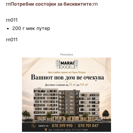
rn
Потребни состојки за бисквитите:
rn
rn011
200 г мек путер
rn011
Реклама