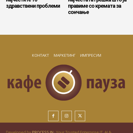
здравствени проблеми
правиме со кремата за
сончање
КОНТАКТ
МАРКЕТИНГ
ИМПРЕСУМ
Developed by
PROCESS IN
· Your Trusted Enterprise IT, AI &