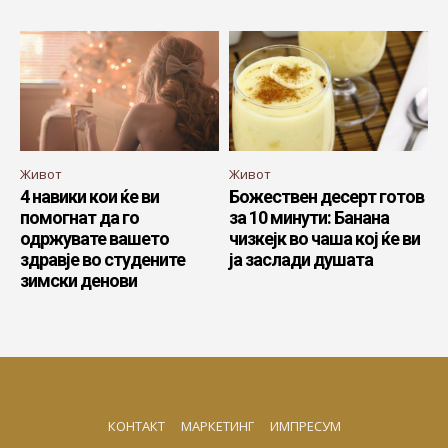
Живот
Живот
4 навики кои ќе ви
Божествен десерт готов
помогнат да го
за 10 минути: Банана
одржувате вашето
чизкејк во чаша кој ќе ви
здравје во студените
ја заслади душата
зимски денови
КОНТАКТ
МАРКЕТИНГ
ИМПРЕСУМ