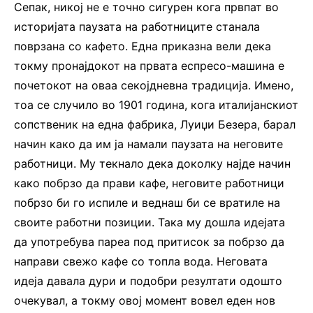
Сепак, никој не е точно сигурен кога првпат во
историјата паузата на работниците станала
поврзана со кафето. Една приказна вели дека
токму пронајдокот на првата еспресо-машина е
почетокот на оваа секојдневна традиција. Имено,
тоа се случило во 1901 година, кога италијанскиот
сопственик на една фабрика, Луиџи Безера, барал
начин како да им ја намали паузата на неговите
работници. Му текнало дека доколку најде начин
како побрзо да прави кафе, неговите работници
побрзо би го испиле и веднаш би се вратиле на
своите работни позиции. Така му дошла идејата
да употребува пареа под притисок за побрзо да
направи свежо кафе со топла вода. Неговата
идеја давала дури и подобри резултати одошто
очекувал, а токму овој момент вовел еден нов