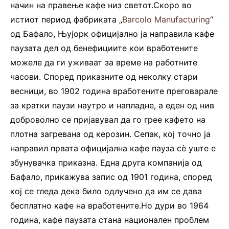
начин на правење кафе низ светот.Скоро во
истиот период фабриката „
Barcolo Manufacturing
“
од Бафало, Њујорк официјално ја направила кафе
паузата дел од бенефициите кои вработените
можеле да ги уживаат за време на работните
часови. Според приказните од неколку стари
весници, во 1902 година вработените преговарале
за кратки паузи наутро и напладне, а еден од нив
доброволно се пријавувал да го грее кафето на
плотна загревана од керозин. Сепак, кој точно ја
направил првата официјална кафе пауза сè уште е
збунувачка приказна. Една друга компанија од
Бафало, прикажува запис од 1901 година, според
кој се гледа дека било одлучено да им се дава
бесплатно кафе на вработените.Но дури во 1964
година, кафе паузата стана национален проблем