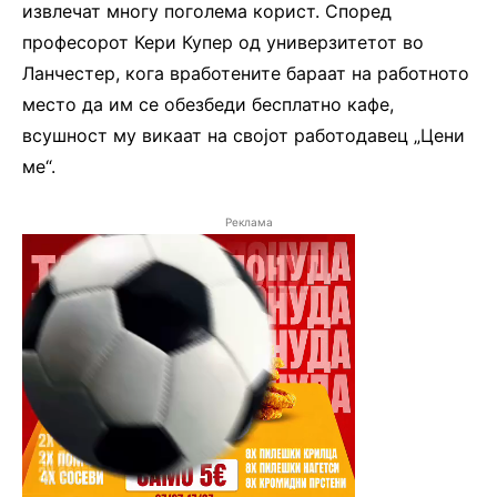
извлечат многу поголема корист. Според
професорот Кери Купер од универзитетот во
Ланчестер, кога вработените бараат на работното
место да им се обезбеди бесплатно кафе,
всушност му викаат на својот работодавец „Цени
ме“.
Реклама