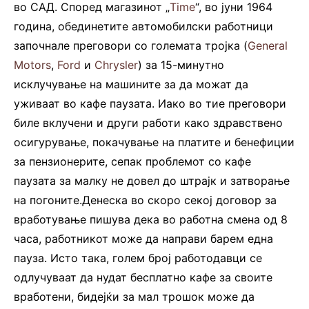
во САД. Според магазинот „
Time
“, во јуни 1964
година, обединетите автомобилски работници
започнале преговори со големата тројка (
General
Motors
,
Ford
и
Chrysler
) за 15-минутно
исклучување на машините за да можат да
уживаат во кафе паузата. Иако во тие преговори
биле вклучени и други работи како здравствено
осигурување, покачување на платите и бенефиции
за пензионерите, сепак проблемот со кафе
паузата за малку не довел до штрајк и затворање
на погоните.Денеска во скоро секој договор за
вработување пишува дека во работна смена од 8
часа, работникот може да направи барем една
пауза. Исто така, голем број работодавци се
одлучуваат да нудат бесплатно кафе за своите
вработени, бидејќи за мал трошок може да