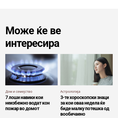
Може ќе ве
интересира
Дом и семејство
Астрологија
7 лоши навики кои
3-те хороскопски знаци
неизбежно водат кон
за кои оваа недела ќе
пожар во домот
биде малку потешка од
вообичаено