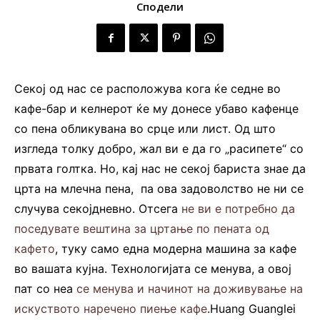
Сподели
Секој од нас се расположува кога ќе седне во
кафе-бар и келнерот ќе му донесе убаво кафенце
со пена обликувана во срце или лист. Од што
изгледа толку добро, жал ви е да го „расипете“ со
првата голтка. Но, кај нас не секој бариста знае да
црта на млечна пена, па ова задоволство не ни се
случува секојдневно. Отсега
не ви е потребно да
поседувате вештина за цртање по пената од
кафето
, туку само една модерна машина за кафе
во вашата кујна. Технологијата се менува, а овој
пат со неа
се менува и начинот на доживување на
искуството наречено пиење кафе
.Huang Guanglei