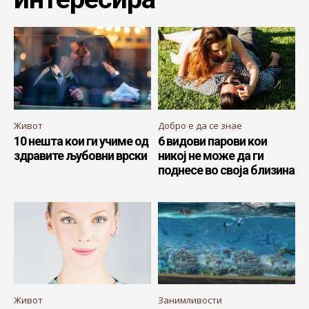
Живот
Добро е да се знае
10 нешта кои ги учиме од
6 видови парови кои
здравите љубовни врски
никој не може да ги
поднесе во своја близина
Живот
Занимливости