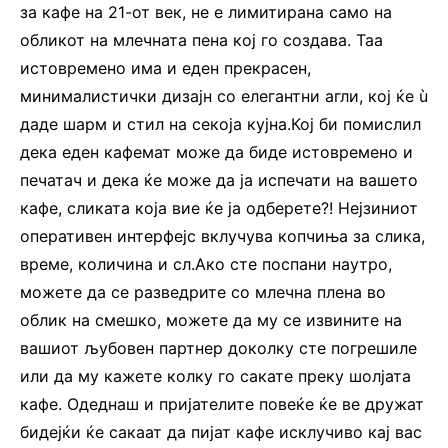
за кафе на 21-от век, не е лимитирана само на
обликот на млечната пена кој го создава. Таа
истовремено има и еден прекрасен,
минималистички дизајн со елегантни агли, кој ќе ù
даде шарм и стил на секоја кујна.Кој би помислил
дека еден кафемат може да биде истовремено и
печатач и дека ќе може да ја испечати на вашето
кафе, сликата која вие ќе ја одберете?! Нејзиниот
оперативен интерфејс вклучува копчиња за слика,
време, количина и сл.Ако сте поспани наутро,
можете да се разведрите со млечна плена во
облик на смешко, можете да му се извините на
вашиот љубовен партнер доколку сте погрешиле
или да му кажете колку го сакате преку шолјата
кафе. Одеднаш и пријателите повеќе ќе ве дружат
бидејќи ќе сакаат да пијат кафе исклучиво кај вас