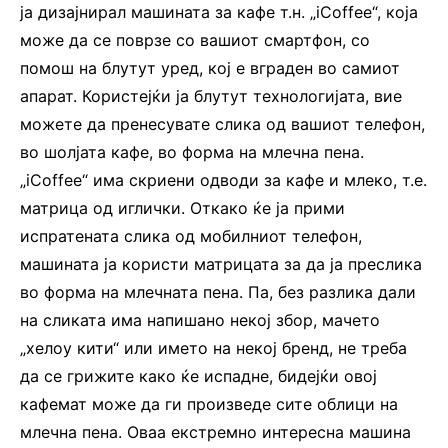
ја дизајнирал машината за кафе т.н. „iCoffee“, која
може да се поврзе со вашиот смартфон, со
помош на блутут уред, кој е вграден во самиот
апарат. Користејќи ја блутут технологијата, вие
можете да пренесувате слика од вашиот телефон,
во шолјата кафе, во форма на млечна пена.
„iCoffee“ има скриени одводи за кафе и млеко, т.е.
матрица од иглички. Откако ќе ја прими
испратената слика од мобилниот телефон,
машината ја користи матрицата за да ја преслика
во форма на млечната пена. Па, без разлика дали
на сликата има напишано некој збор, мачето
„хелоу кити“ или името на некој бренд, не треба
да се грижите како ќе испадне, бидејќи овој
кафемат може да ги произведе сите облици на
млечна пена. Оваа екстремно интересна машина