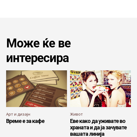
Може ќе ве
интересира
Арт и дизајн
Живот
Време е за кафе
Еве како да уживате во
храната и да ја зачувате
вашата линија