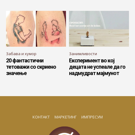
Забава и хумор
Занимливости
20 фантастични
Експеримент во кој
тетоважи со скриено
децата не успеале да го
значење
надмудрат мајмунот
КОНТАКТ
МАРКЕТИНГ
ИМПРЕСУМ