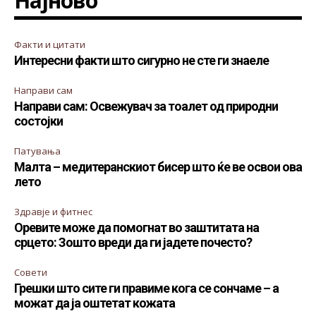
Најново
Факти и цитати
Интересни факти што сигурно не сте ги знаеле
Направи сам
Направи сам: Освежувач за тоалет од природни
состојки
Патувања
Малта – медитеранскиот бисер што ќе ве освои ова
лето
Здравје и фитнес
Оревите може да помогнат во заштитата на
срцето: Зошто вреди да ги јадете почесто?
Совети
Грешки што сите ги правиме кога се сончаме – а
можат да ја оштетат кожата