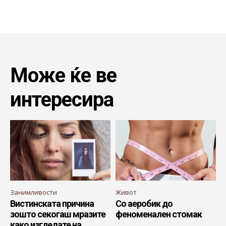
Може ќе ве
интересира
Занимливости
Живот
Вистинската причина
Со аеробик до
зошто секогаш мразите
феноменален стомак
како изгледате на