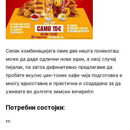
Сепак комбинацијата овие две нешта понекогаш
може да даде одлични нови идеи, а овој случај
пијалак, па затоа дефинитивно предлагаме да
пробате вкусно џин-тоник кафе чија подготовка е
многу едноставна и практична и создадена за да
уживате во долгите зимски вечери!rn
Потребни состојки:
rn