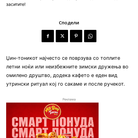
Сподели
Џин-тоникот најчесто се поврзува со топлите
летни ноќи или неизбежните зимски дружења во
омилено друштво, додека кафето е еден вид
утрински ритуал кој го сакаме и после ручекот.
Реклама