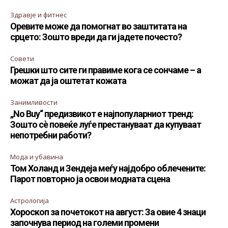
Здравје и фитнес
Оревите може да помогнат во заштитата на
срцето: Зошто вреди да ги јадете почесто?
Совети
Грешки што сите ги правиме кога се сончаме – а
можат да ја оштетат кожата
Занимливости
„No Buy“ предизвикот е најпопуларниот тренд:
Зошто сè повеќе луѓе престануваат да купуваат
непотребни работи?
Мода и убавина
Том Холанд и Зендеја меѓу најдобро облечените:
Парот повторно ја освои модната сцена
Астрологија
Хороскоп за почетокот на август: За овие 4 знаци
започнува период на големи промени