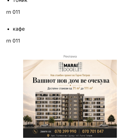
тоник
rn 011
кафе
rn 011
Реклама