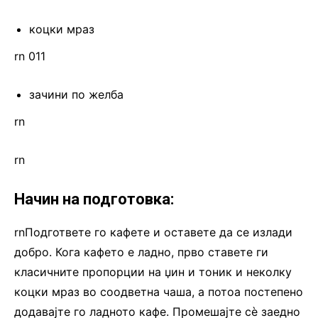
коцки мраз
rn 011
зачини по желба
rn
rn
Начин на подготовка:
rnПодгответе го кафете и оставете да се излади
добро. Кога кафето е ладно, прво ставете ги
класичните пропорции на џин и тоник и неколку
коцки мраз во соодветна чаша, а потоа постепено
додавајте го ладното кафе. Промешајте сè заедно