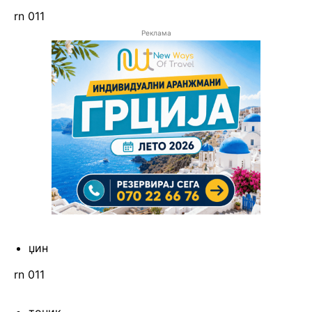
rn 011
Реклама
џин
rn 011