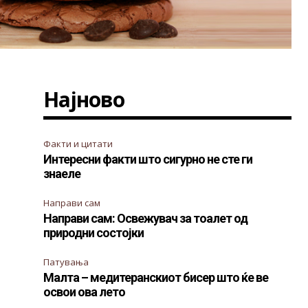
Најново
Факти и цитати
Интересни факти што сигурно не сте ги
знаеле
Направи сам
Направи сам: Освежувач за тоалет од
природни состојки
Патувања
Малта – медитеранскиот бисер што ќе ве
освои ова лето