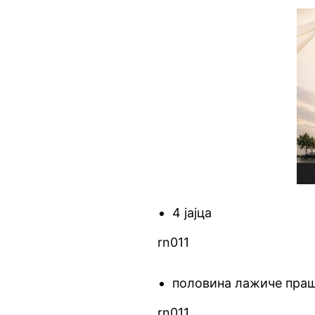
4 јајца
rn011
половина лажиче праш
rn011