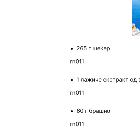
265 г шеќер
rn011
1 лажиче екстракт од 
rn011
60 г брашно
rn011