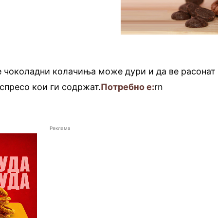
е чоколадни колачиња може дури и да ве расонат
еспресо кои ги содржат.
Потребно е:
rn
Реклама