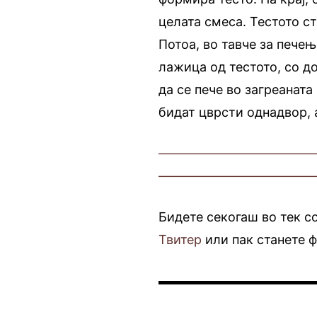
целата смеса. Тестото ст
Потоа, во тавче за печењ
лажица од тестото, со д
да се пече во загреанат
бидат цврсти однадвор, 
————————————
————————————
Бидете секогаш во тек с
Твитер
или пак станете 