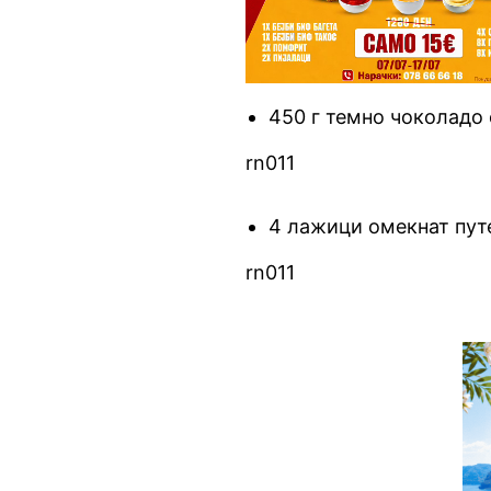
450 г темно чоколадо 
rn011
4 лажици омекнат пут
rn011