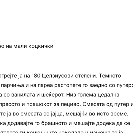
но на мали коцкички
агрејте ја на 180 Целзиусови степени. Темното
 парчиња и на пареа растопете го заедно со путеро
та со ванилата и шеќерот. Низ голема цедалка
спресото и прашокот за пециво. Смесата од путер 
е ја во смесата со јајца, мешајќи во исто време.
ека додавајте го брашното и мешајте додека да се
ставете ги коцкичките чоколадо и измешајте ја