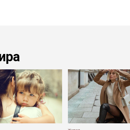
ира
Живот