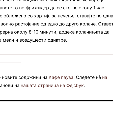
авете го во фрижидер да се стегне околу 1 час.
е обложено со хартија за печење, ставајте по едн
оволно растојание од едно до друго колаче. Ставе
а рерна околу 8-10 минути, додека колачињата да
а меки и воздушести однатре.
—————————————————————————
—————
о новите содржини на
Кафе пауза
. Следете нè
на
фанови на
нашата страница на Фејсбук
.