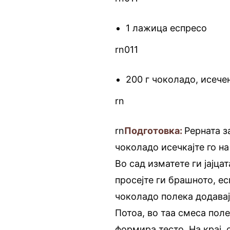
1 лажица еспресо
rn011
200 г чоколадо, исече
rn
rn
Подготовка:
Рерната з
чоколадо исечкајте го на
Во сад изматете ги јајца
просејте ги брашното, е
чоколадо полека додавајт
Потоа, во таа смеса пол
формира тесто. На крај, 