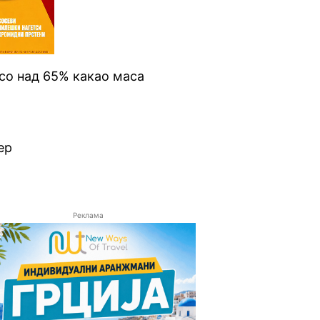
со над 65% какао маса
ер
Реклама