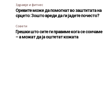
Здравје и фитнес
Оревите може да помогнат во заштитата на
срцето: Зошто вреди да ги јадете почесто?
Совети
Грешки што сите ги правиме кога се сончаме
– а можат да ја оштетат кожата