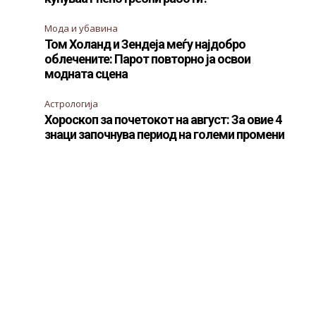
Мода и убавина
Том Холанд и Зендеја меѓу најдобро
облечените: Парот повторно ја освои
модната сцена
Астрологија
Хороскоп за почетокот на август: За овие 4
знаци започнува период на големи промени