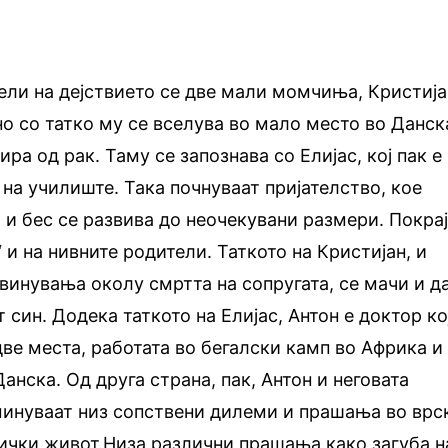
ели на дејствието се две мали момчиња, Кристија
но со татко му се вселува во мало место во Данск
ира од рак. Таму се запознава со Елијас, кој пак е
на училиште. Така почнуваат пријателство, кое
 и бес се развива до неочекувани размери. Покра
 и на нивните родители. Таткото на Кристијан, и
бвинувања околу смртта на сопругата, се мачи и д
син. Додека таткото на Елијас, Антон е доктор ко
две места, работата во бегалски камп во Африка и
анска. Од друга страна, пак, Антон и неговата
минуваат низ сопствени дилеми и прашања во врс
ички живот.Низа различни прашања како загуба н