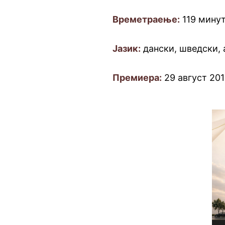
Времетраење:
119 мину
Јазик:
дански, шведски, 
Премиера:
29 август 20