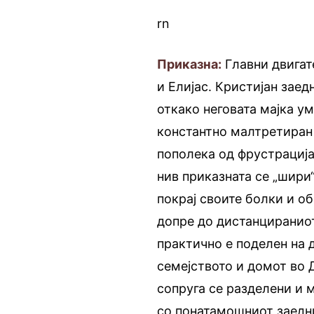
rn
Приказна:
Главни двигат
и Елијас. Кристијан заед
откако неговата мајка ум
константно малтретиран 
пополека од фрустрација
нив приказната се „шири“
покрај своите болки и о
допре до дистанцираниот 
практично е поделен на 
семејството и домот во Д
сопруга се разделени и 
со понатамошниот заедн