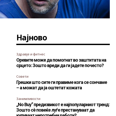
Најново
Здравје и фитнес
Оревите може да помогнат во заштитата на
срцето: Зошто вреди да ги јадете почесто?
Совети
Грешки што сите ги правиме кога се сончаме
– а можат да ја оштетат кожата
Занимливости
„No Buy“ предизвикот е најпопуларниот тренд:
Зошто сè повеќе луѓе престануваат да
купуваат непотребни работи?