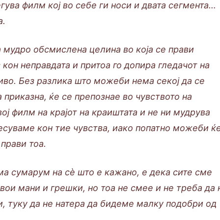
гува филм кој во себе ги носи и двата сегмента…
а.
а мудро обсмислена целина во која се прави
 кон неправдата и притоа го допира гледачот на
иво. Без разлика што можеби нема секој да се
а приказна, ќе се препознае во чувството на
ој филм на крајот на краиштата и не ни мудрува
есуваме кон тие чувства, иако попатно можеби ќ
 прави тоа.
ума сумарум на сè што е кажано, е дека сите сме
вои мани и грешки, но тоа не смее и не треба да 
и, туку да не натера да бидеме малку подобри од