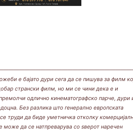
—————————————————————————
е бајато дури сега да се пишува за филм ко
добар странски филм, но ми се чини дека е и
 премолчи одлично кинематографско парче, дури 
едоцна. Без разлика што генерално европската
се труди да биде уметничка отколку комерцијалн
е може да се натпреварува со ѕверот наречен