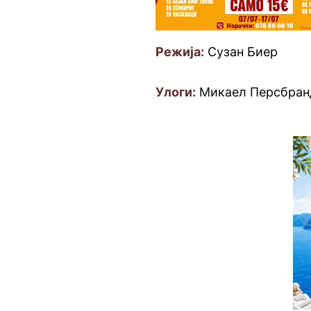
Режија:
Сузан Биер
Улоги:
Микаел Персбран