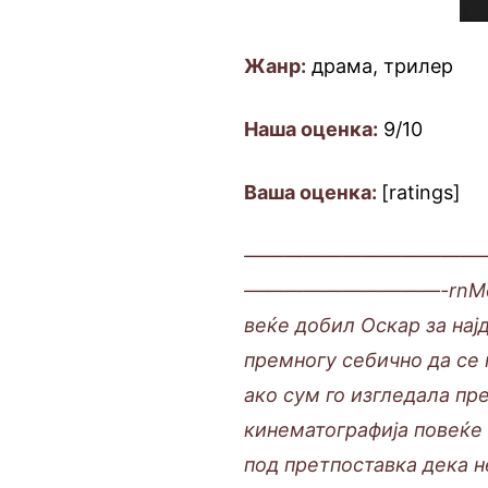
Жанр:
драма, трилер
Наша оценка:
9/10
Ваша оценка:
[ratings]
————————————
——————————-rnМожеби 
веќе добил Оскар за нај
премногу себично да се
ако сум го изгледала пр
кинематографија повеќе 
под претпоставка дека н