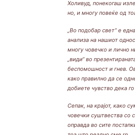
Холивуд, понекогаш изле
но, и многу повеќе од то
„Во подобар свет“ е едн
анализа на нашиот однос
многу човечко и лично н
„види“ во презентиранат
беспомошност и гнев. Ов
како правилно да се одн
добиете чувство дека го
Сепак, на крајот, како с
човечки суштвества со с
оправда во сите постапк
тоа што реално сме.rn