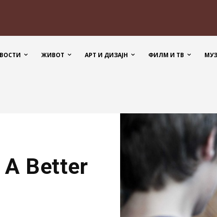
ВОСТИ
ЖИВОТ
АРТ И ДИЗАЈН
ФИЛМ И ТВ
МУ
 A Better