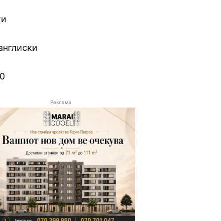
ти
англиски
10
Реклама