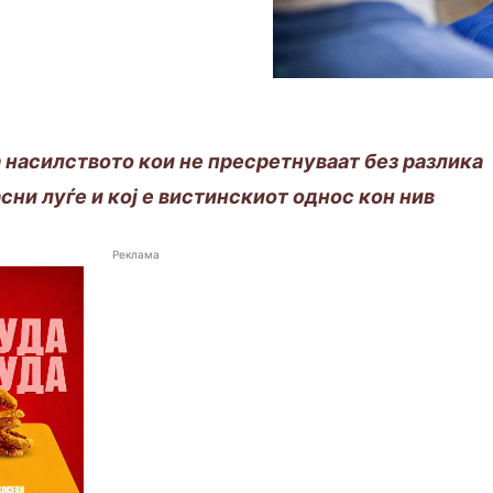
а насилството кои не пресретнуваат без разлика
сни луѓе и кој е вистинскиот однос кон нив
Реклама