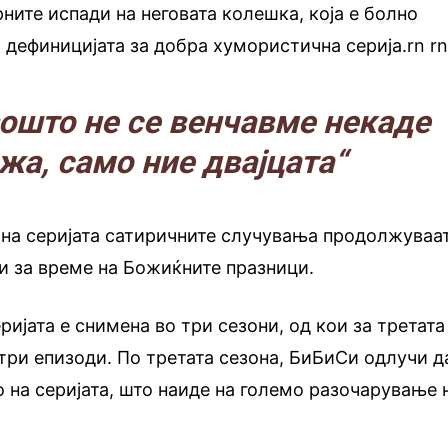
ите испади на неговата колешка, која е болно
а дефиницијата за добра хумористична серија.rn
.
r
ошто не се венчавме некаде
жа, само ние двајцата“
 на серијата сатиричните случувања продолжуваа
и за време на Божиќните празници.
еријата е снимена во три сезони, од кои за третата
три епизоди. По третата сезона, БиБиСи одлучи д
 на серијата, што наиде на големо разочарување 