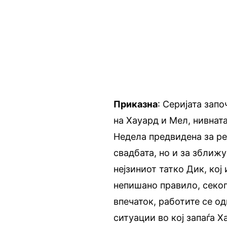
Приказна
: Серијата зап
на Хауард и Мел, нивната
Недела предвидена за ре
свадбата, но и за зближ
нејзиниот татко Дик, кој
непишано правило, секог
впечаток, работите се о
ситуации во кој запаѓа Х