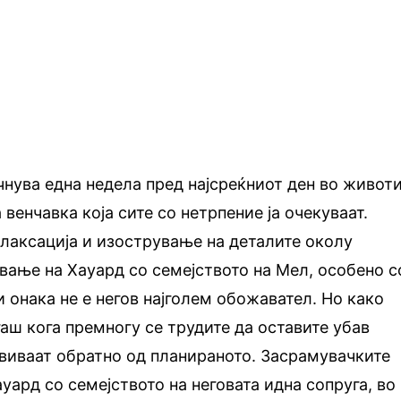
очнува една недела пред најсреќниот ден во живот
 венчавка која сите со нетрпение ја очекуваат.
лаксација и изострување на деталите околу
ување на Хауард со семејството на Мел, особено с
 и онака не е негов најголем обожавател. Но како
аш кога премногу се трудите да оставите убав
двиваат обратно од планираното. Засрамувачките
ауард со семејството на неговата идна сопруга, во