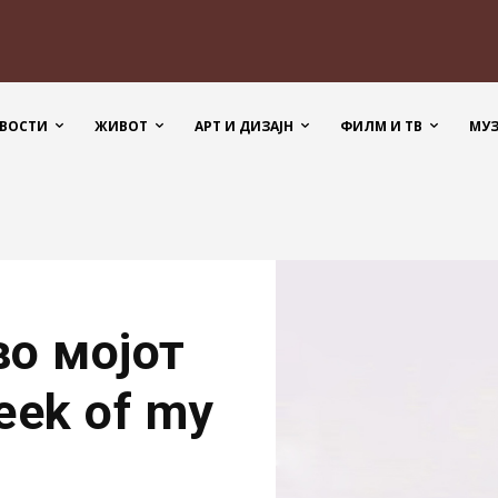
ВОСТИ
ЖИВОТ
АРТ И ДИЗАЈН
ФИЛМ И ТВ
МУ
во мојот
eek of my