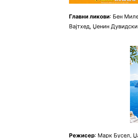
Главни ликови
: Бен Мил
Вајтхед, Џенин Дувидски
Режисер
: Марк Бусел, 