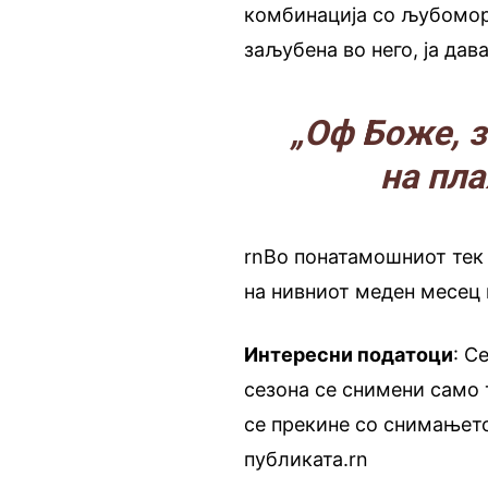
комбинација со љубоморн
заљубена во него, ја дав
„Оф Боже, з
на пла
rnВо понатамошниот тек
на нивниот меден месец 
Интересни податоци
: С
сезона се снимени само 
се прекине со снимањето
публиката.rn