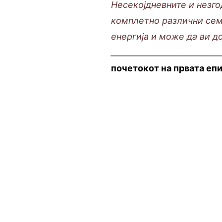
Несекојдневните и незго
комплетно различни семе
енергија и може да ви д
___________________________
почетокот на првата епи