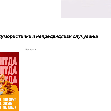
 хумористични и непредвидливи случувања
Реклама