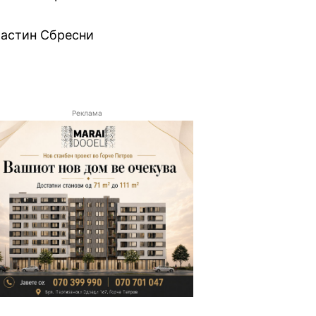
Џастин Сбресни
Реклама