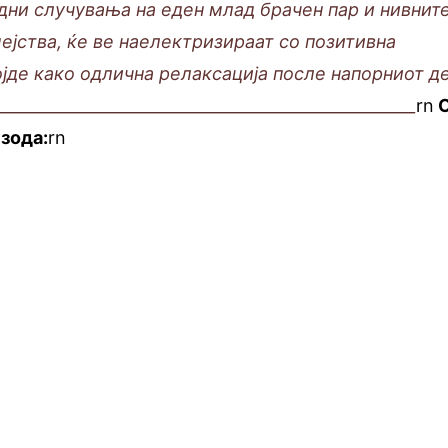
дни случувања на еден млад брачен пар и нивнит
јства, ќе ве наелектризираат со позитивна
ојде како одлична релаксација после напорниот де
_____________________________________________________
rn
зода:
rn