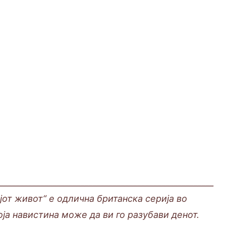
______________________________________________________
јот живот“ е одлична британска серија во
оја навистина може да ви го разубави денот.