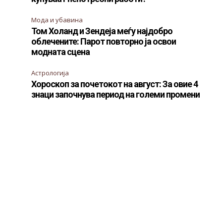
Мода и убавина
Том Холанд и Зендеја меѓу најдобро
облечените: Парот повторно ја освои
модната сцена
Астрологија
Хороскоп за почетокот на август: За овие 4
знаци започнува период на големи промени