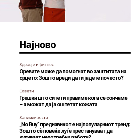
Најново
Здравје и фитнес
Оревите може да помогнат во заштитата на
срцето: Зошто вреди да ги јадете почесто?
Совети
Грешки што сите ги правиме кога се сончаме
– а можат да ја оштетат кожата
Занимливости
„No Buy“ предизвикот е најпопуларниот тренд:
Зошто сè повеќе луѓе престануваат да
купуваат непотребни работи?