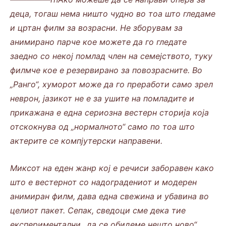
деца, тогаш нема ништо чудно во тоа што гледаме
и цртан филм за возрасни. Не зборувам за
анимирано парче кое можете да го гледате
заедно со некој помлад член на семејството, туку
филмче кое е резервирано за повозрасните. Во
„Ранго“, хуморот може да го преработи само зрел
неврон, јазикот не е за ушите на помладите и
прикажана е една сериозна вестерн сторија која
отскокнува од „нормалното“ само по тоа што
актерите се компјутерски направени.
Миксот на еден жанр кој е речиси заборавен како
што е вестернот со надоградениот и модерен
анимиран филм, дава една свежина и убавина во
целиот пакет. Сепак, сведоци сме дека тие
експериментални „да се обидеме нешто ново“