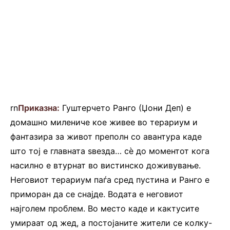
rn
Приказна:
Гуштерчето Ранго (Џони Дeп) е
домашно милениче кое живее во терариум и
фантазира за живот преполн со авантура каде
што тој е главната ѕвезда… сè до моментот кога
насилно е втурнат во вистинско доживување.
Неговиот терариум паѓа сред пустина и Ранго е
приморан да се снајде. Водата е неговиот
најголем проблем. Во место каде и кактусите
умираат од жед, а постојаните жители се колку-