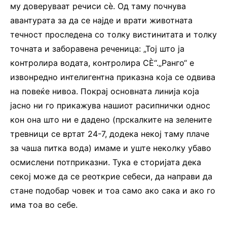
му доверуваат речиси сè. Од таму почнува
авантурата за да се најде и врати животната
течност проследена со толку вистинитата и толку
точната и заборавена реченица: „Тој што ја
контролира водата, контролира СÈ“.„Ранго“ е
извонредно интелигентна приказна која се одвива
на повеќе нивоа. Покрај основната линија која
јасно ни го прикажува нашиот расипнички однос
кон она што ни е дадено (прскалките на зелените
тревници се вртат 24-7, додека некој таму плаче
за чаша питка вода) имаме и уште неколку убаво
осмислени потприказни. Тука е сторијата дека
секој може да се реоткрие себеси, да направи да
стане подобар човек и тоа само ако сака и ако го
има тоа во себе.