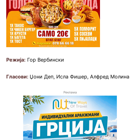
Режија:
Гор Вербински
Гласови:
Џони Дeп, Исла Фишер, Алфред Молина
Реклама