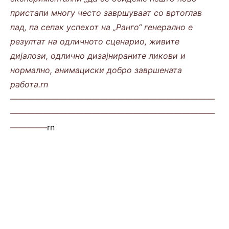
пристапи многу често завршуваат со вртоглав
пад, па сепак успехот на „Ранго“ генерално е
резултат на одличното сценарио, живите
дијалози, одлично дизајнираните ликови и
нормално, анимациски добро завршената
работа.rn
—————————————————————————
—————————————————————————
————–
rn