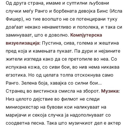
Од друга страна, имаме и суптилни љубовни
случки меѓу Ранго и борбената девојка Бинс (Исла
Фишер), но тие воопшто не се потенцирани туку
доаѓаат некако ненаметливо и пополека, и така си
заминуваат, што е доволно.
Компјутерска
визуелизација:
Пустина, сива, голема и жештина
пред која и камењата пукаат. Па дури и нејзините
жители изгледа како да се претопиле во неа. Со
испукана кожа, со сиви бои, во нив нема никаква
егзотика. Но од целата толпа отскокнува само
Ранго. Зелена боја, хавајка со силни бои…
Странец во вистинска смисла на зборот.
Музика
:
Низ целото дејствие во филмот не следи
миниоркестар на бувови кои наликуваат на
маријачи и секоја случка ја надополнуваат со
соодветна песна. Така што музичкиот дел е актер