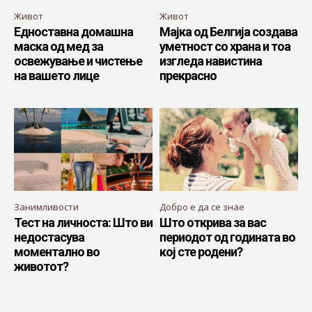
Живот
Живот
Едноставна домашна
Мајка од Белгија создава
маска од мед за
уметност со храна и тоа
освежување и чистење
изгледа навистина
на вашето лице
прекрасно
Занимливости
Добро е да се знае
Тест на личноста: Што ви
Што открива за вас
недостасува
периодот од годината во
моментално во
кој сте родени?
животот?