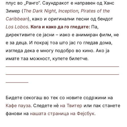
плус во „Ранго“. Саундракот е направен од Ханс
Зимер (
The Dark Night
,
Inception
,
Pirates of the
Caribbean
), како и оригинални песни од бендот
Los Lobos
.
Кога и како да го гледате:
Па,
директивите се јасни – иако е анимиран филм, не
е за деца. И покрај тоа што јас го гледав дома,
изгледа дека е многу подобро во кино. Ако ја
имате таа можност, купете билетче.
—————————————————————————
—————————————————————————
—————
Бидете секогаш во тек со новите содржини на
Кафе пауза
. Следете нè
на Твитер
или пак станете
фанови на
нашата страница на Фејсбук
.