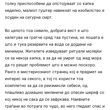
толку приспособени да опстојуваат со капка
неделно, малиот гуштер навикнат на изобилство е
осуден на сигурна смрт.
Во целото тоа сивило, добрата вест е што
налетува на гратче сред таа пустина, но лошата е
што и тука резервите на вода се дојдени на
минимум. Жителите изведуваат ритуали молејќи
се за некоја капка, а за да не умрат од жед мора
да го решат проблемот што е можно поскоро.
Ранго е мистериозниот странец кој е предмет на
интерес на секого, а тој го користи тоа
комплетно за да се реизмисли себеси, од
плашливо домашно милениче до опасен шериф со
кој никој не сака да се зафркава. Наивните
граѓани во потрага по чудо, во него гледаат спас и