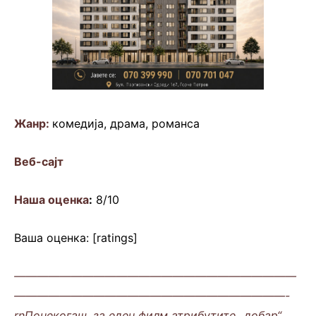
Жанр:
комедија, драма, романса
Веб-сaјт
Наша оценка
:
8/10
Ваша оценка: [ratings]
—————————————————————————
————————————————————————-
rnПонекогаш, за еден филм атрибутите „добар“