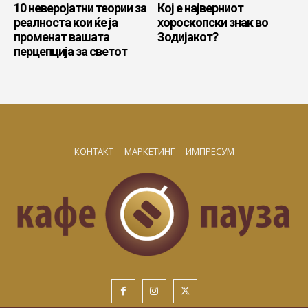
10 неверојатни теории за
Кој е најверниот
реалноста кои ќе ја
хороскопски знак во
променат вашата
Зодијакот?
перцепција за светот
КОНТАКТ
МАРКЕТИНГ
ИМПРЕСУМ