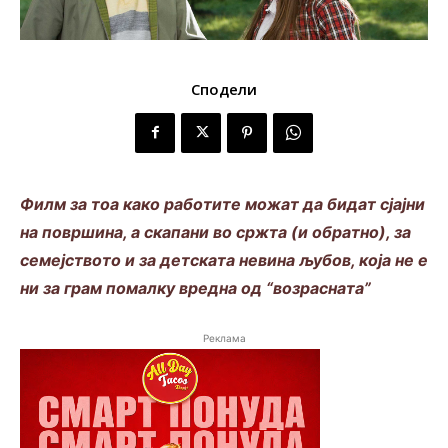
Сподели
Филм за тоа како работите можат да бидат сјајни
на површина, а скапани во сржта (и обратно), за
семејството и за детската невина љубов, која не е
ни за грам помалку вредна од “возрасната”
Реклама