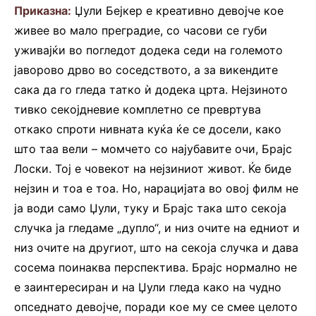
Приказна:
Џули Бејкер е креативно девојче кое
живее во мало преградие, со часови се губи
уживајќи во погледот додека седи на големото
јаворово дрво во соседството, а за викендите
сака да го гледа татко ѝ додека црта. Нејзиното
тивко секојдневие комплетно се превртува
откако спроти нивната куќа ќе се досели, како
што таа вели – момчето со најубавите очи, Брајс
Лоски. Тој е човекот на нејзиниот живот. Ќе биде
нејзин и тоа е тоа. Но, нарацијата во овој филм не
ја води само Џули, туку и Брајс така што секоја
случка ја гледаме „дупло“, и низ очите на едниот и
низ очите на другиот, што на секоја случка и дава
сосема поинаква перспектива. Брајс нормално не
е заинтересиран и на Џули гледа како на чудно
опседнато девојче, поради кое му се смее целото