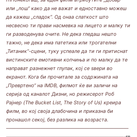
или „лош“ како да не важат и едноставно можеш
да кажеш „сладок“. Од онаа слаткост што
несвесно ти прави насмевка на лицето и малку ти
ги разводенува очите. Не дека гледаш нешто
тажно, не дека има патетика или трогателни
„Титаник“-сцени, туку успеале да ти ги притиснат
вистинските емотивни копчиња и по малку да те
направат разнежнет глупак, кој се ѕвери во
екранот. Кога би прочитале за содржината на
„Превртено“
на
IMDB
, филмот ќе ви заличи на
серија од каналот Дизни, но режисерот Роб
Рајнер (
The Bucket List
,
The Story of Us
) креира
филм, во кој своја длабочина и приказна би
пронашол секој, без разлика на возраста.
—————————————————————————
————————————————————————-
rn