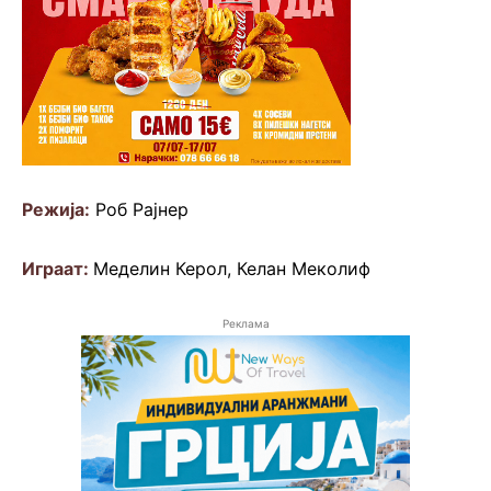
Режија:
Роб Рајнер
Играат:
Меделин Керол, Келан Меколиф
Реклама