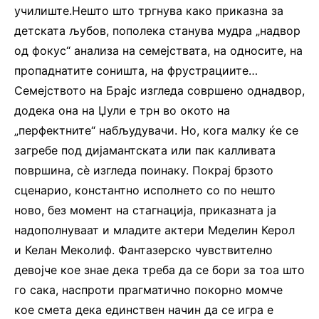
училиште.Нешто што тргнува како приказна за
детската љубов, пополека станува мудра „надвор
од фокус“ анализа на семејствата, на односите, на
пропаднатите соништа, на фрустрациите…
Семејството на Брајс изгледа совршено однадвор,
додека она на Џули е трн во окото на
„перфектните“ набљудувачи. Но, кога малку ќе се
загребе под дијамантската или пак калливата
површина, сè изгледа поинаку. Покрај брзото
сценарио, константно исполнето со по нешто
ново, без момент на стагнација, приказната ја
надополнуваат и младите актери Меделин Керол
и Келан Меколиф. Фантазерско чувствително
девојче кое знае дека треба да се бори за тоа што
го сака, наспроти прагматично покорно момче
кое смета дека единствен начин да се игра е