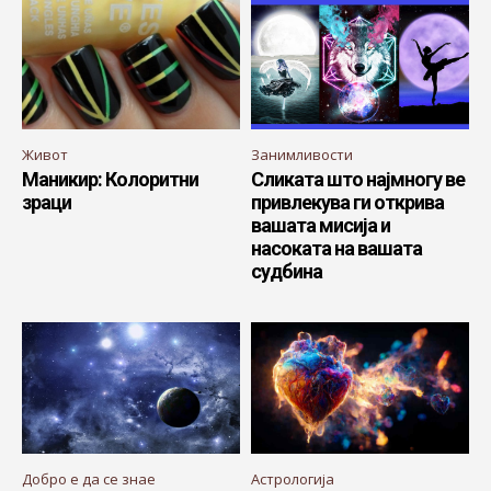
Живот
Занимливости
Маникир: Колоритни
Сликата што најмногу ве
зраци
привлекува ги открива
вашата мисија и
насоката на вашата
судбина
Добро е да се знае
Астрологија