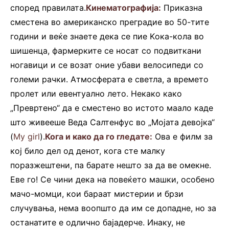
според правилата.
Кинематографија:
Приказна
сместена во американско преградие во 50-тите
години и веќе знаете дека се пие Kока-кола во
шишенца, фармерките се носат со подвиткани
ногавици и се возат оние убави велосипеди со
големи рачки. Атмосферата е светла, а времето
пролет или евентуално лето. Некако како
„Превртено“ да е сместено во истото маало каде
што живееше Веда Салтенфус во „Мојата девојка“
(
My girl
).
Кога и како да го гледате:
Ова е филм за
кој било дел од денот, кога сте малку
поразжештени, па барате нешто за да ве омекне.
Еве го! Се чини дека на повеќето машки, особено
мачо-момци, кои бараат мистерии и брзи
случувања, нема воопшто да им се допадне, но за
останатите е одлично бајадерче. Инаку, не