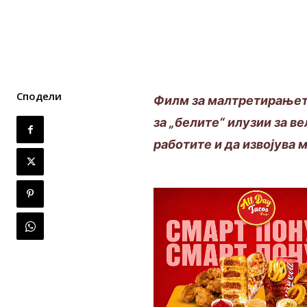
Сподели
Филм за малтретирањето
за „белите“ илузии за в
работите и да извојува 