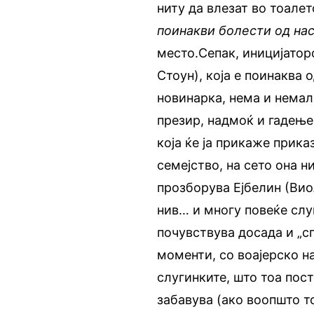
ниту да влезат во тоалет
поинакви болести од нас
место.Сепак, иницијаторо
Стоун), која е поинаква 
новинарка, нема и немала
презир, надмоќ и гадење
која ќе ја прикаже прика
семејство, на сето она н
прозборува Ејбелин (Виол
нив… и многу повеќе слу
почувствува досада и „с
моменти, со воајерско н
слугинките, што тоа пос
забавува (ако воопшто то