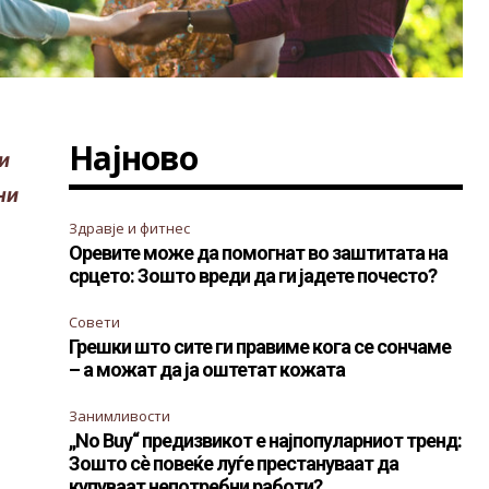
Најново
и
ни
Здравје и фитнес
Оревите може да помогнат во заштитата на
срцето: Зошто вреди да ги јадете почесто?
Совети
Грешки што сите ги правиме кога се сончаме
– а можат да ја оштетат кожата
Занимливости
„No Buy“ предизвикот е најпопуларниот тренд:
Зошто сè повеќе луѓе престануваат да
купуваат непотребни работи?