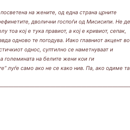
посветена на жените, од една страна црните
префинетите, дволични госпоѓи од Мисисипи. Не д
у тоа кој е тука правиот, а кој е кривиот, сепак,
авда одново те погодува. Иако главниот акцент во
стичкиот однос, суптилно се наметнуваат и
а големината на белите жени кои ги
е“ луѓе само ако не се како нив. Па, ако одиме т
—————————————————————————