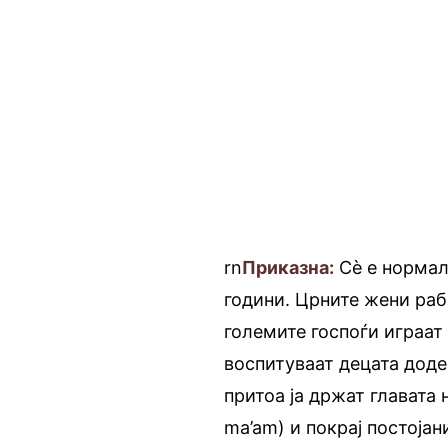
rn
Приказна:
Сè е нормал
години. Црните жени раб
големите госпоѓи играат
воспитуваат децата додек
притоа ја држат главата 
ma’am) и покрај постојан