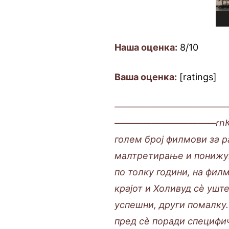
Наша оценка:
8/10
Ваша оценка:
[ratings]
————————————
———————————rnКинема
голем број филмови за р
малтретирање и понижув
по толку години, на фил
крајот и Холивуд сè ушт
успешни, други помалку. 
пред сè поради специфичн