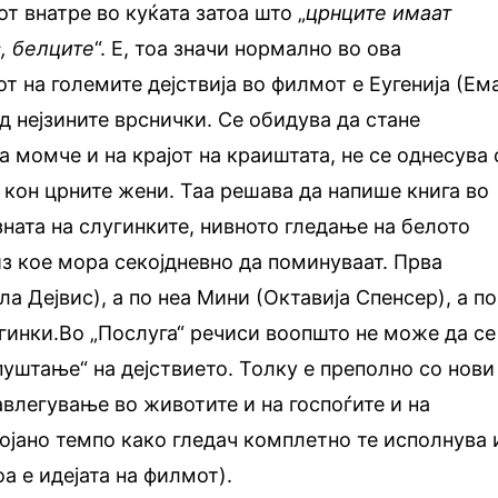
от внатре во куќата затоа што „
црнците имаат
, белците
“. Е, тоа значи нормално во ова
т на големите дејствија во филмот е Еугенија (Ем
од нејзините врснички. Се обидува да стане
 момче и на крајот на краиштата, не се однесува 
 кон црните жени. Таа решава да напише книга во
зната на слугинките, нивното гледање на белото
из кое мора секојдневно да поминуваат. Прва
а Дејвис), а по неа Мини (Октавија Спенсер), а по
гинки.Во „Послуга“ речиси воопшто не може да се
пуштање“ на дејствието. Толку е преполно со нови
авлегување во животите и на госпоѓите и на
тојано темпо како гледач комплетно те исполнува 
а е идејата на филмот).