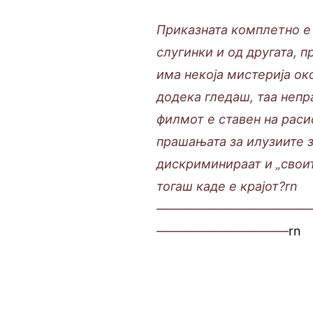
Приказната комплетно е 
слугинки и од другата, 
има некоја мистерија окол
додека гледаш, таа непр
филмот е ставен на раси
прашањата за илузиите з
дискриминираат и „своит
тогаш каде е крајот?rn
————————————
——————————–
rn