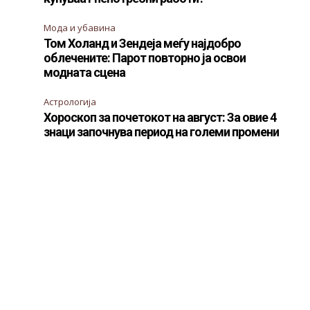
Мода и убавина
Том Холанд и Зендеја меѓу најдобро
облечените: Парот повторно ја освои
модната сцена
Астрологија
Хороскоп за почетокот на август: За овие 4
знаци започнува период на големи промени