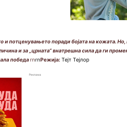
 и потценувањето поради бојата на кожата. Но, 
еличина и за „црната“ внатрешна сила да ги проме
мала победа
rn
rn
Режија:
Тејт Тејлор
Реклама