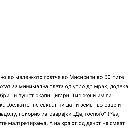
но во малечкото гратче во Мисисипи во 60-тите
отат за минимална плата од утро до мрак, додека
 бриџ и пушат скапи цигари. Тие жени им ги
а „белките“ не сакаат ни да ги земат во раце и
надолу, покорно изговарајќи „Да, госпоѓо“ (Yes,
ите малтретирања. А на крајот од денот не смеат