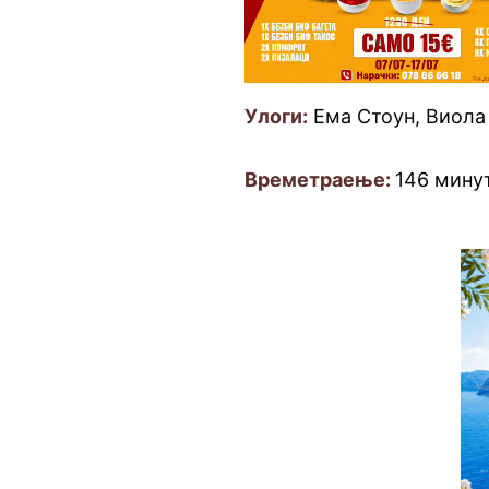
Улоги:
Ема Стоун, Виола 
Времетраење:
146 мину