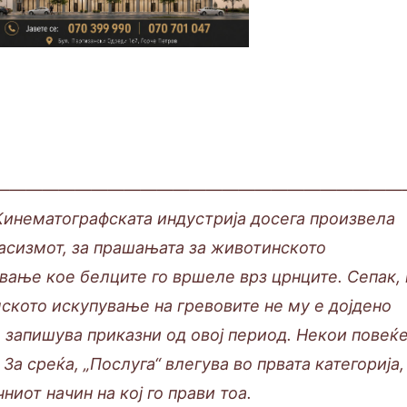
—————————————————————————
тографската индустрија досега произвела
асизмот, за прашањата за животинското
ање кое белците го вршеле врз црнците. Сепак, 
мското искупување на гревовите не му е дојдено
е запишува приказни од овој период. Некои повеќ
За среќа, „Послуга“ влегува во првата категорија,
иот начин на кој го прави тоа.