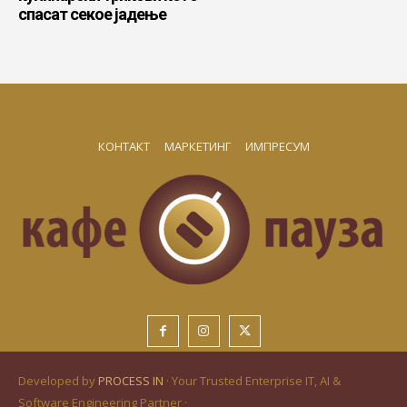
спасат секое јадење
КОНТАКТ
МАРКЕТИНГ
ИМПРЕСУМ
Developed by
PROCESS IN
· Your Trusted Enterprise IT, AI &
Software Engineering Partner ·