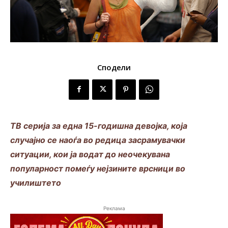
Сподели
TВ серија за една 15-годишна девојка, која
случајно се наоѓа во редица засрамувачки
ситуации, кои ја водат до неочекувана
популарност помеѓу нејзините врсници во
училиштето
Реклама