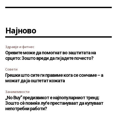
Најново
Здравје и фитнес
Оревите може да помогнат во заштитата на
срцето: Зошто вреди да ги јадете почесто?
Совети
Грешки што сите ги правиме кога се сончаме – а
можат да ја оштетат кожата
Занимливости
„No Buy“ предизвикот е најпопуларниот тренд:
Зошто сè повеќе луѓе престануваат да купуваат
непотребни работи?