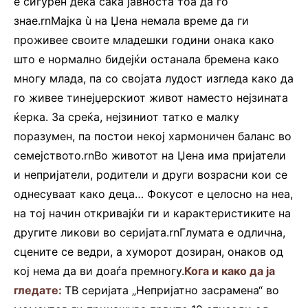
е сигурен дека сака јавноста тоа да го
знае.rnМајка ù на Џена немала време да ги
проживее своите младешки години онака како
што е нормално бидејќи останала бремена како
многу млада, па со својата лудост изгледа како да
го живее тинејџерскиот живот наместо нејзината
ќерка. За среќа, нејзиниот татко е малку
поразумен, па постои некој хармоничен баланс во
семејството.rnВо животот на Џена има пријатели
и непријатели, родители и други возрасни кои се
однесуваат како деца… Фокусот е целосно на неа,
на тој начин откривајќи ги и карактеристиките на
другите ликови во серијата.rnГлумата е одлична,
сцените се ведри, а хуморот дозиран, онаков од
кој нема да ви доаѓа премногу.
Кога и како да ја
гледате:
ТВ серијата „Непријатно засрамена“ во