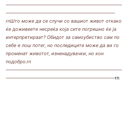
—————————————————————————
———————————————————————–
rnШто може да се случи со вашиот живот откако
ќе доживеете несреќа која сите погрешно ќе ја
интерпретираат? Обидот за самоубиство сам по
себе е лош потег, но последиците може да ви го
променат животот, изненадувачки, но кон
подобро.rn
—————————————————————————
———————————————————————–
rn