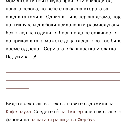
моментов ги прикажува првите 12 епизоди од
првата сезона, но веќе е најавена втората за
следната година. Одлична тинејџерска драма, која
поттикнува и длабоки психолошки размислувања
без оглед на годините. Лесно е да се соживеете
со приказната, а можете да ја гледате во кое било
време од денот. Серијата е баш кратка и слатка.
Па, уживајте!
—————————————————————————
—————————————————————————
—————
Бидете секогаш во тек со новите содржини на
Кафе пауза
. Следете нè
на Твитер
или пак станете
фанови на
нашата страница на Фејсбук
.