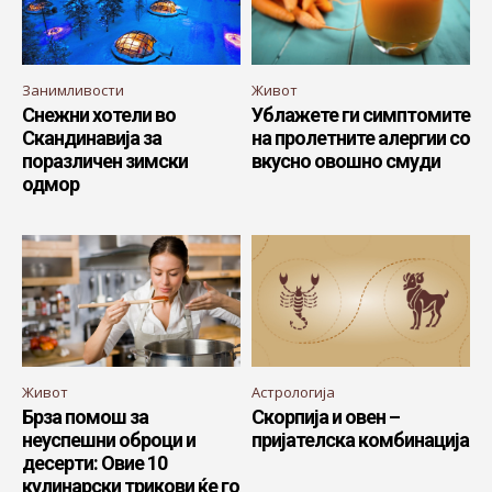
Занимливости
Живот
Снежни хотели во
Ублажете ги симптомите
Скандинавија за
на пролетните алергии со
поразличен зимски
вкусно овошно смуди
одмор
Живот
Астрологија
Брза помош за
Скорпија и овен –
неуспешни оброци и
пријателска комбинација
десерти: Овие 10
кулинарски трикови ќе го