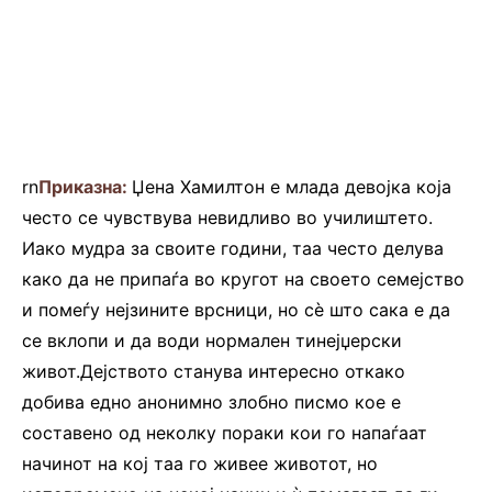
rn
Приказна:
Џена Хамилтон е млада девојка која
често се чувствува невидливо во училиштето.
Иако мудра за своите години, таа често делува
како да не припаѓа во кругот на своето семејство
и помеѓу нејзините врсници, но сè што сака е да
се вклопи и да води нормален тинејџерски
живот.Дејството станува интересно откако
добива едно анонимно злобно писмо кое е
составено од неколку пораки кои го напаѓаат
начинот на кој таа го живее животот, но