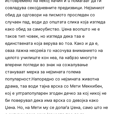
истовремено на некој начин и ù помагаат да ги
совладува секојдневните предизвици. Нејзиниот
обид да одговори на писмото проследен со
случаен пад, води до општата слика која изгледа
како обид за самоубиство. Џена воопшто не е
таков тип човек, но изгледа дека таа е
единствената која верува во тоа. Како и да е,
оваа лажна несреќа го насочува вниманието на
целото училиште кон неа, па набрзо многуте
вперени погледи во знак на сожалување
стануваат мерка за нејзината голема
популарност.Напоредно со нејзината животна
драма, таа води тајна врска со Мети Меккибен,
кој е ултрапопуларен згоден дечко за кој никој не
би поверувал дека има врска со девојка како
Џена. Но, на Мети му се допаѓа Џена, само што не