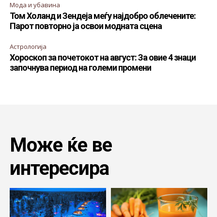
Мода и убавина
Том Холанд и Зендеја меѓу најдобро облечените:
Парот повторно ја освои модната сцена
Астрологија
Хороскоп за почетокот на август: За овие 4 знаци
започнува период на големи промени
Може ќе ве
интересира