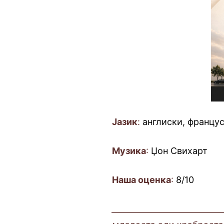
Јазик
:
англиски, францу
Музика
:
Џон Свихарт
Наша оценка
:
8/10
___________________________