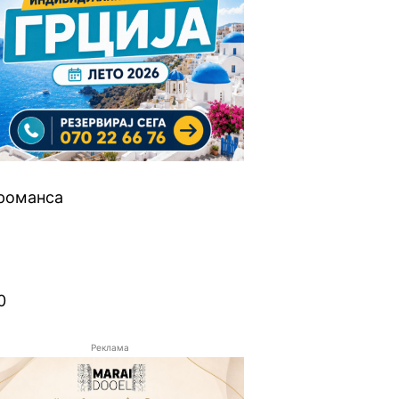
 романса
0
Реклама