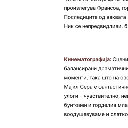
произлегува Франсоа, го
Последиците од ваквата 
Ник се непредвидливи, б
Кинематографија
:
Сценит
балансирани драматични
моменти, така што на ов
Мајкл Сера е фантастична
улоги – чувствително, н
бунтовен и горделив мла
воодушевуваме и слатко