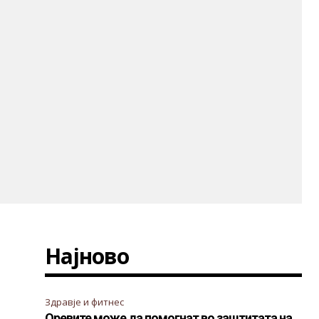
Најново
Здравје и фитнес
Оревите може да помогнат во заштитата на