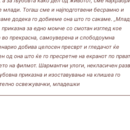
 а за љубовта како дел од животот, сме најхрабр
 млади. Тогаш сме и најподготвени бесрамно и
ваме додека го добиеме она што го сакаме. „Мла
а приказна за едно момче со смотан изглед кое
 во прекрасна, самоуверена и слободоумна
енарио добива целосен пресврт и гледачот ќе
ен од она што ќе го пресретне на екранот по прва
то на филмот. Шармантни улоги, некласичен разв
убовна приказна и изоставување на клишеа го
ително освежувачки, младешки
_______________________________________________________