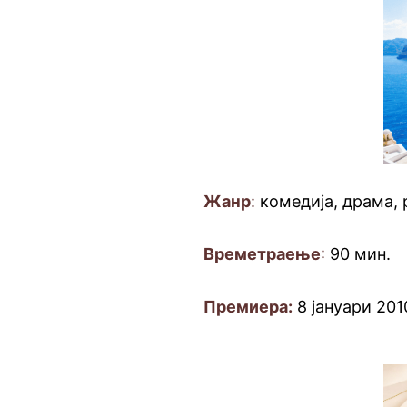
Жанр
:
комедија, драма,
Времетраење
:
90 мин.
Премиера:
8 јануари 201