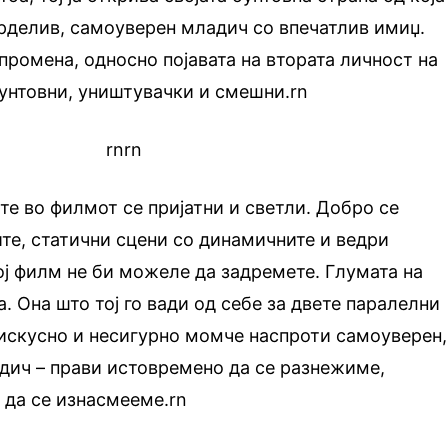
рделив, самоуверен младич со впечатлив имиџ.
промена, односно појавата на втората личност на
унтовни, уништувачки и смешни.rn
.
rnrn
е во филмот се пријатни и светли. Добро се
те, статични сцени со динамичните и ведри
ој филм не би можеле да задремете. Глумата на
. Она што тој го вади од себе за двете паралелни
еискусно и несигурно момче наспроти самоуверен,
дич – прави истовремено да се разнежиме,
 да се изнасмееме.rn
.