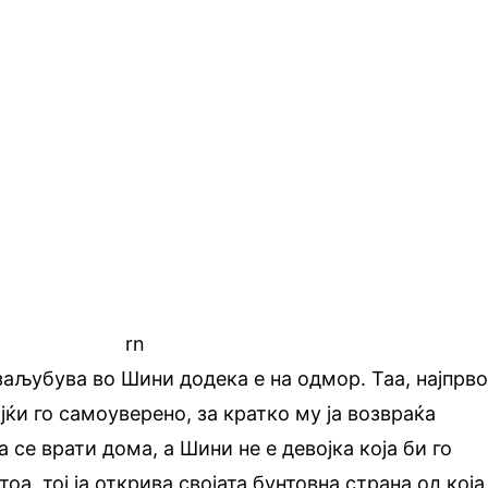
rn
заљубува во Шини додека е на одмор. Таа, најпрв
јќи го самоуверено, за кратко му ја возвраќа
 се врати дома, а Шини не е девојка која би го
тоа, тој ја открива својата бунтовна страна од која