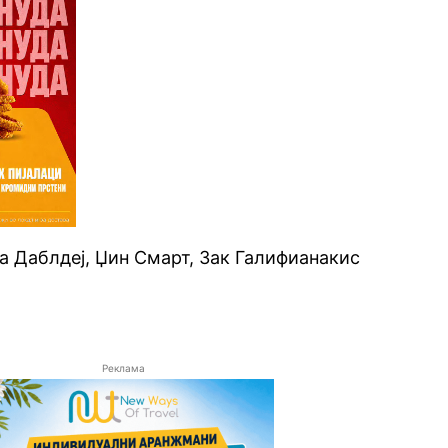
 Даблдеј, Џин Смарт, Зак Галифианакис
Реклама