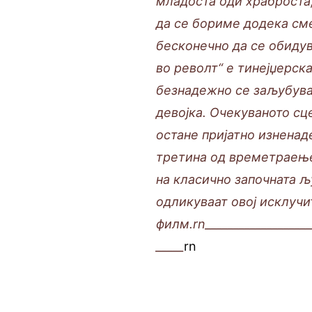
младоста оди храброста,
да се бориме додека сме
бесконечно да се обиду
во револт“ е тинејџерск
безнадежно се заљубува
девојка. Очекуваното сц
остане пријатно изненад
третина од времетраење
на класично започната љ
одликуваат овој исклуч
филм.rn____________________
_____
rn