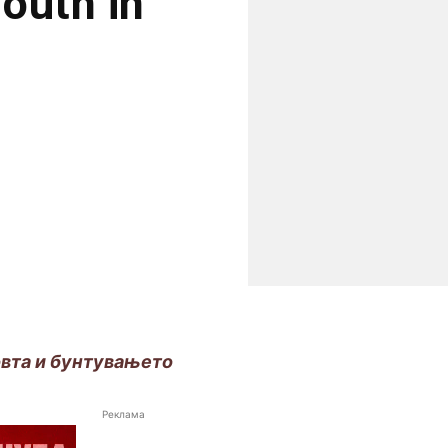
outh in
овта и бунтувањето
Реклама