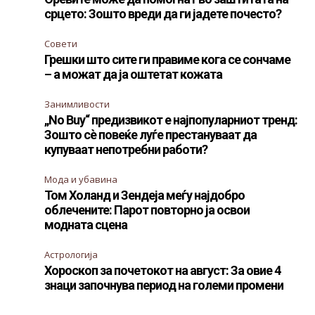
срцето: Зошто вреди да ги јадете почесто?
Совети
Грешки што сите ги правиме кога се сончаме
– а можат да ја оштетат кожата
Занимливости
„No Buy“ предизвикот е најпопуларниот тренд:
Зошто сè повеќе луѓе престануваат да
купуваат непотребни работи?
Мода и убавина
Том Холанд и Зендеја меѓу најдобро
облечените: Парот повторно ја освои
модната сцена
Астрологија
Хороскоп за почетокот на август: За овие 4
знаци започнува период на големи промени