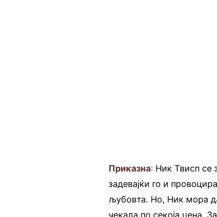
Приказна
:
Ник Твисп се 
задевајќи го и провоцира
љубовта. Но, Ник мора да
чекала по секоја цена. За