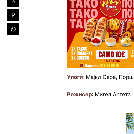
Улоги
:
Мајкл Сера, Порша
Режисер
:
Мигел Артета