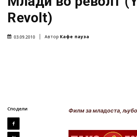
Млади во револт (Y
Revolt)
Автор
Кафе пауза
03.09.2010
Сподели
Филм за младоста, љуб