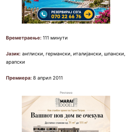
Времетраење:
111 минути
Јазик:
англиски, германски, италијански, шпански,
арапски
Премиера:
8 април 2011
Реклама