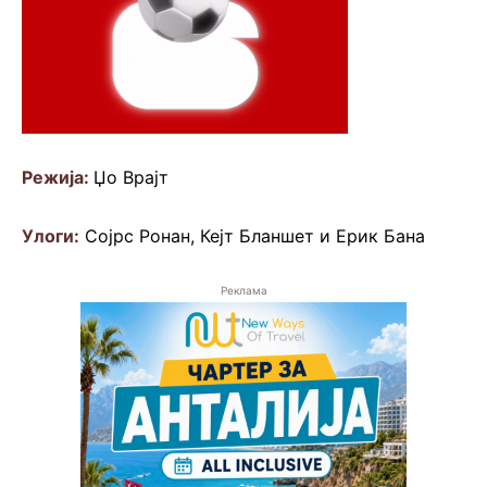
Режија:
Џо Врајт
Улоги:
Сојрс Ронан, Кејт Бланшет и Ерик Бана
Реклама