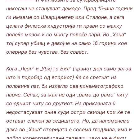
никогаш не стануваат демоде. Пред 15-ина години
ги имавме со
Шварценегер
или
Сталоне
, а сега
целата филмска индустрија ги прави со малку
повеќе мозок и со многу повеќе пари. Во „Хана“
тој супер убиец е девојче на само 16 години кое
оперира без чувства, без совест.
Кога „
Леон
“ и „
Убиј го Бил
“ (првиот дел само затоа
што е подобар од вториот) ќе се сретнат на
половина пат, би излегло ова кинематографско
парче. Сепак, за жал не оди „рамо до рамо“ ниту
со едниот ниту со другиот. На приказната ù
недостасуваат оние луди остри свиоци кои ќе те
остават слепен за седиштето. Но, да напоменеме
дека во „Хана“ сторијата е сосема гледлива, има и
добро кореографирани тепачки, иако не е филм