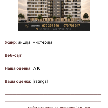
Жанр:
акција, мистерија
Веб-сајт
Наша оценка
:
7/10
Ваша оценка
:
[ratings]
—————————————————————————
—————————————————————————
——————rnФилмовите за супервојниците