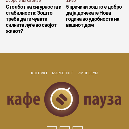
Добро е да се знае
Живот
Столбот на сигурноста и
5 причини зошто е добро
стабилноста: Зошто
да ја дочекате Нова
треба да ги чувате
година во удобноста на
силните луѓе во својот
вашиот дом
живот?
КОНТАКТ
МАРКЕТИНГ
ИМПРЕСУМ