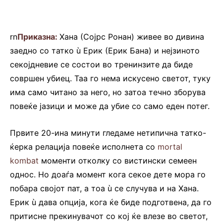
rn
Приказна
:
Хана (Сојрс Ронан) живее во дивина
заедно со татко ù Ерик (Ерик Бана) и нејзиното
секојдневие се состои во тренинзите да биде
совршен убиец. Таа го нема искусено светот, туку
има само читано за него, но затоа течно зборува
повеќе јазици и може да убие со само еден потег.
Првите 20-ина минути гледаме нетипична татко-
ќерка релација повеќе исполнета со
mortal
kombat
моменти отколку со вистински семеен
однос. Но доаѓа момент кога секое дете мора го
побара својот пат, а тоа ù се случува и на Хана.
Ерик ù дава опција, кога ќе биде подготвена, да го
притисне прекинувачот со кој ќе влезе во светот,