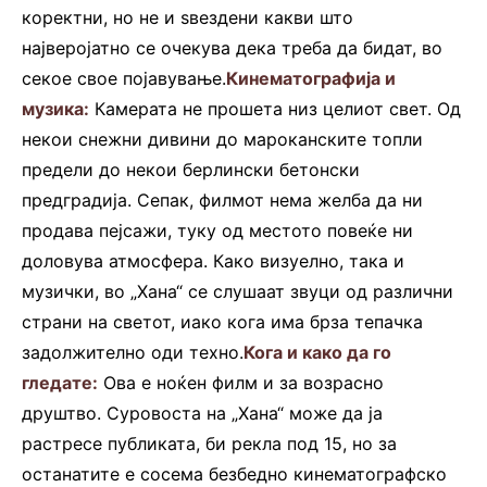
коректни, но не и ѕвездени какви што
најверојатно се очекува дека треба да бидат, во
секое свое појавување.
Кинематографија и
музика:
Камерата не прошета низ целиот свет. Од
некои снежни дивини до мароканските топли
предели до некои берлински бетонски
предградија. Сепак, филмот нема желба да ни
продава пејсажи, туку од местото повеќе ни
доловува атмосфера. Како визуелно, така и
музички, во „Хана“ се слушаат звуци од различни
страни на светот, иако кога има брза тепачка
задолжително оди техно.
Кога и како да го
гледате:
Ова е ноќен филм и за возрасно
друштво. Суровоста на „Хана“ може да ја
растресе публиката, би рекла под 15, но за
останатите е сосема безбедно кинематографско