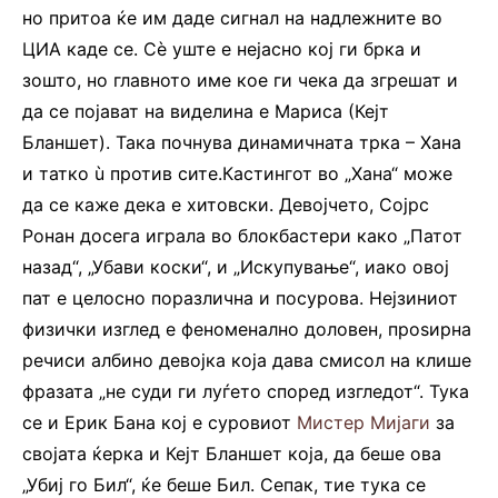
но притоа ќе им даде сигнал на надлежните во
ЦИА каде се. Сè уште е нејасно кој ги брка и
зошто, но главното име кое ги чека да згрешат и
да се појават на виделина е Мариса (Кејт
Бланшет). Така почнува динамичната трка – Хана
и татко ù против сите.Кастингот во „Хана“ може
да се каже дека е хитовски. Девојчето, Сојрс
Ронан досега играла во блокбастери како „Патот
назад“, „Убави коски“, и „Искупување“, иако овој
пат е целосно поразлична и посурова. Нејзиниот
физички изглед е феноменално доловен, проѕирна
речиси албино девојка која дава смисол на клише
фразата „не суди ги луѓето според изгледот“. Тука
се и Ерик Бана кој е суровиот
Мистер Мијаги
за
својата ќерка и Кејт Бланшет која, да беше ова
„Убиј го Бил“, ќе беше Бил. Сепак, тие тука се