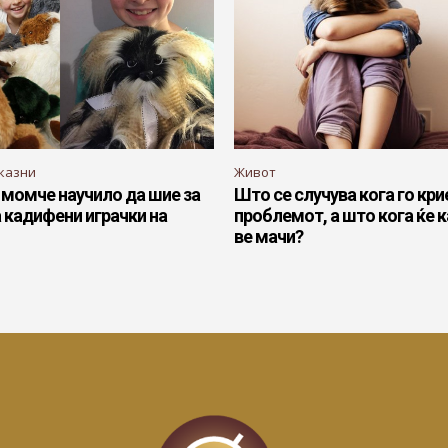
казни
Живот
 момче научило да шие за
Што се случува кога го кри
 кадифени играчки на
проблемот, а што кога ќе 
ве мачи?