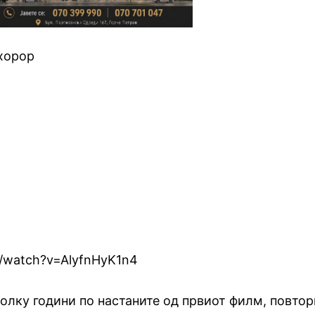
 хорор
m/watch?v=AlyfnHyK1n4
колку години по настаните од првиот филм, повто