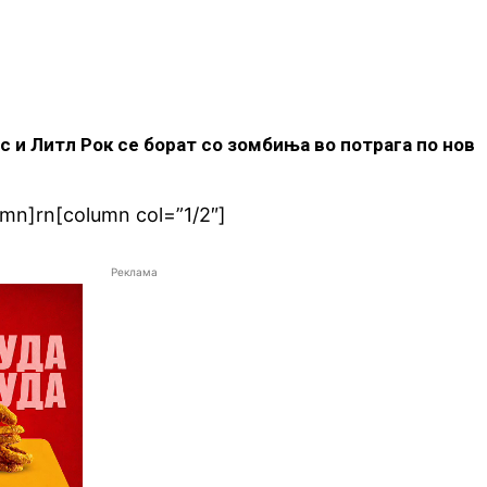
с и Литл Рок се борат со зомбиња во потрага по нов
umn]rn[column col=”1/2″]
Реклама