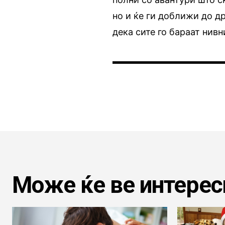
но и ќе ги доближи до д
дека сите го бараат нив
Може ќе ве интерес