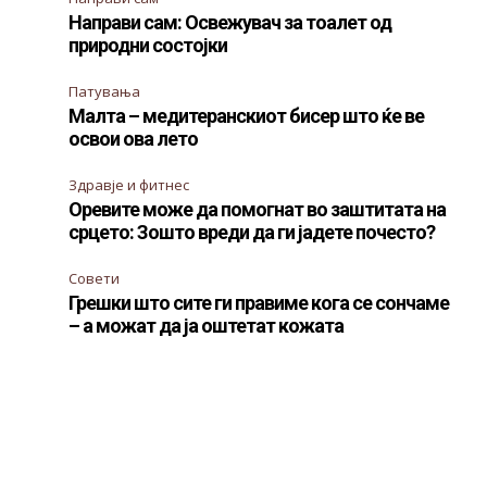
Направи сам: Освежувач за тоалет од
природни состојки
Патувања
Малта – медитеранскиот бисер што ќе ве
освои ова лето
Здравје и фитнес
Оревите може да помогнат во заштитата на
срцето: Зошто вреди да ги јадете почесто?
Совети
Грешки што сите ги правиме кога се сончаме
– а можат да ја оштетат кожата