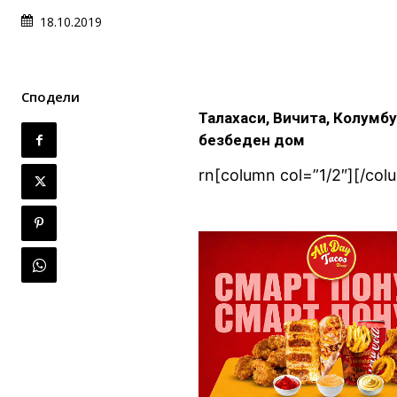
18.10.2019
Сподели
Талахаси, Вичита, Колумбу
безбеден дом
rn[column col=”1/2″][/col