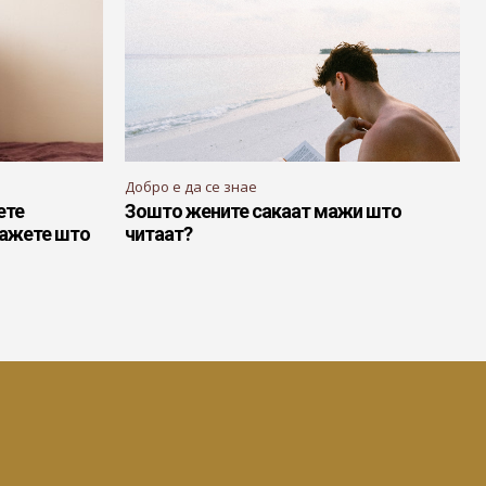
Добро е да се знае
ете
Зошто жените сакаат мажи што
кажете што
читаат?