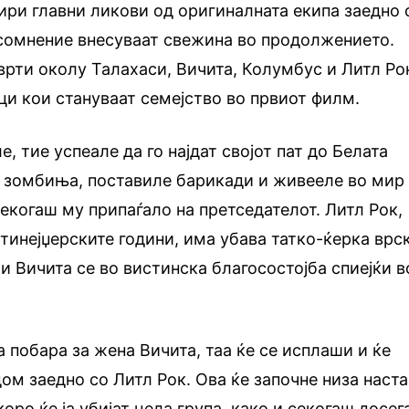
тири главни ликови од оригиналната екипа заедно 
 сомнение внесуваат свежина во продолжението.
врти околу Талахаси, Вичита, Колумбус и Литл Ро
ци кои стануваат семејство во првиот филм.
, тие успеале да го најдат својот пат до Белата
е зомбиња, поставиле барикади и живееле во мир
екогаш му припаѓало на претседателот. Литл Рок,
 тинејџерските години, има убава татко-ќерка врс
и Вичита се во вистинска благосостојба спиејќи в
а побара за жена Вичита, таа ќе се исплаши и ќе
дом заедно со Литл Рок. Ова ќе започне низа наст
оро ќе ја убијат цела група, како и секогаш досег