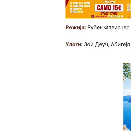
Режија:
Рубен Флеисчер
Улоги:
Зои Деуч, Абигејл