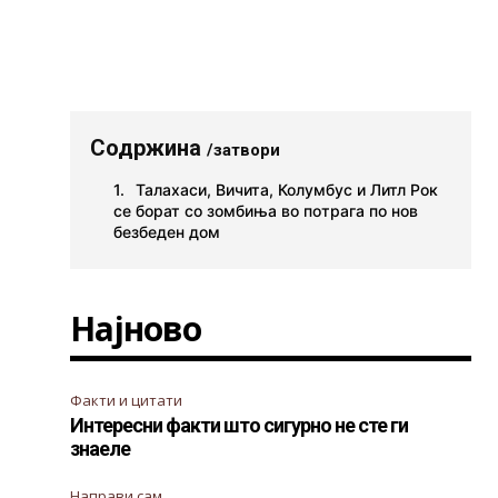
Содржина
/затвори
Талахаси, Вичита, Колумбус и Литл Рок
се борат со зомбиња во потрага по нов
безбеден дом
Најново
Факти и цитати
Интересни факти што сигурно не сте ги
знаеле
Направи сам