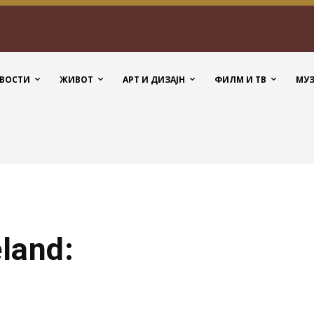
ВОСТИ
ЖИВОТ
АРТ И ДИЗАЈН
ФИЛМ И ТВ
МУ
land: