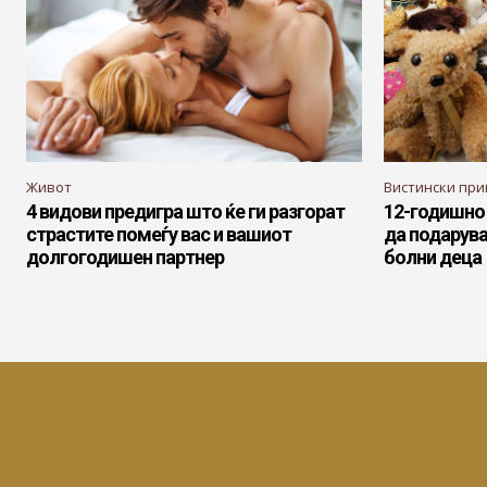
Живот
Вистински при
4 видови предигра што ќе ги разгорат
12-годишно
страстите помеѓу вас и вашиот
да подарува
долгогодишен партнер
болни деца