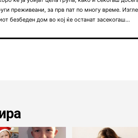
руги преживеани, за прв пат по многу време. Изгл
ниот безбеден дом во кој ќе останат засекогаш…
ира