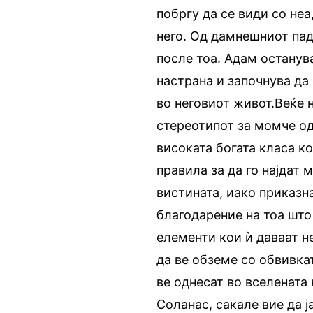
побргу да се види со неа
него. Од дамнешниот пад
после тоа. Адам останув
настрана и започнува да 
во неговиот живот.Веќе 
стереотипот за момче од
високата богата класа к
правила за да го најдат 
вистината, иако приказн
благодарение на тоа што
елементи кои ѝ даваат не
да ве обземе со обвивка
ве однесат во вселената
Соланас, сакале вие да ј