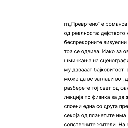
rn„Превртено“ е романса 
од реалноста: дејството
беспрекорните визуелни 
тоа се одвива. Иако за 
шминкања на сценографи
му давааат бајковитост к
може да ве заглави во „д
разберете тој свет од фа
лекција по физика за да 
споени една со друга пр
секоја од планетите има 
сопствените жители. На е