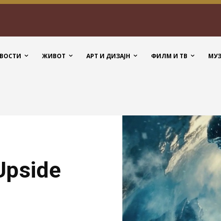
ВОСТИ
ЖИВОТ
АРТ И ДИЗАЈН
ФИЛМ И ТВ
МУ
Upside