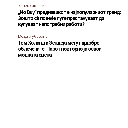
Занимливости
„No Buy“ предизвикот е најпопуларниот тренд:
Зошто сè повеќе луѓе престануваат да
купуваат непотребни работи?
Мода и убавина
Том Холанд и Зендеја меѓу најдобро
облечените: Парот повторно ја освои
модната сцена