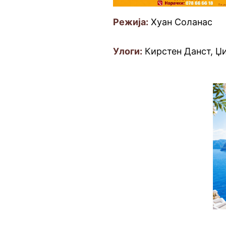
Режија:
Хуан Соланас
Улоги:
Кирстен Данст, Џ