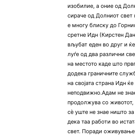
изобилие, а оние од До
сираче од Долниот свет к
е многу блиску до Горнио
сретне Идн (Кирстен Дан
вљубат еден во друг и ќе
луѓе од два различни све
на местото каде што првп
додека граничните служби
на својата страна Идн ќе
неподвижно.Адам не знае
продолжува со животот, 
сè уште не знае ништо за
дека таа работи во истат
свет. Поради оживувањет