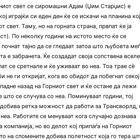
лниот свет се сиромашни.Адам (Џим Старџис) е
ој играјќи си еден ден ќе се искачи на планина ко
т свет. Таму, но на горната страна, првпат ќе ја
ст). По неколку години на истото место ќе се
 почнат тајно да се гледаат затоа што љубовта ме
та е забранета. Ќе создадат своја сопствена всел
ат се сретнале и ќе уживаат во неа. Тоа трае сè
 не ги откријат, кога во обидот да побегнат секој
 падне назад на Горниот свет и ќе остане да лежи
 што се случува со неа. Поминуваат години, тој
добива ретка можност да работи за Трансворлд, 
 неа. Работите се менуваат кога случајно дознава
а компанија, но во делот кој припаѓа на Горниот
о на спомените добива полетност која го тера шт