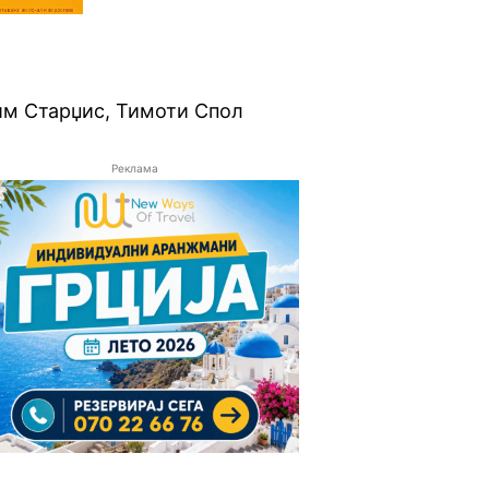
им Старџис, Тимоти Спол
Реклама