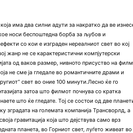
која има два силни адути за накратко да ве изнес
 кое носи беспоштедна борба за љубов и
ефекти со кои е изграден нереалниот свет во кој
овој жанр не се карактеристични компјутерски
јата од ваков размер, нивното присуство на фил
оја не сме ја гледале во романтичните драми и
ругиот“ свет во оние 100 минути.Лесно ќе го
нтазијата затоа што филмот почнува со кратка
знаете што ќе гледате. Тој се состои од две планет
еку зградата на големата компанија Трансворлд, а
своја гравитација која што дејствува само врз
дната планета, во Горниот свет, луѓето живеат во