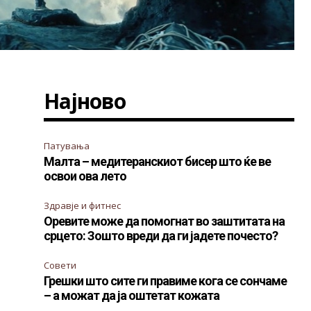
Најново
Патувања
Малта – медитеранскиот бисер што ќе ве
освои ова лето
Здравје и фитнес
Оревите може да помогнат во заштитата на
срцето: Зошто вреди да ги јадете почесто?
Совети
Грешки што сите ги правиме кога се сончаме
– а можат да ја оштетат кожата