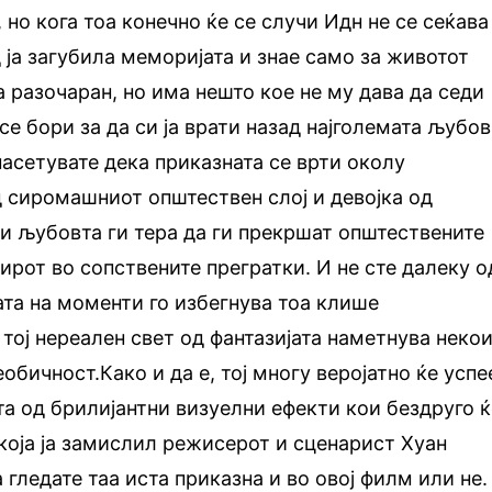
, но кога тоа конечно ќе се случи Идн не се сеќава
 ја загубила меморијата и знае само за животот
а разочаран, но има нешто кое не му дава да седи
се бори за да си ја врати назад најголемата љубов
насетувате дека приказната се врти околу
 сиромашниот општествен слој и девојка од
ои љубовта ги тера да ги прекршат општествените
мирот во сопствените прегратки. И не сте далеку о
ата на моменти го избегнува тоа клише
 тој нереален свет од фантазијата наметнува неко
обичност.Како и да е, тој многу веројатно ќе успе
та од брилијантни визуелни ефекти кои бездруго ќ
 која ја замислил режисерот и сценарист Хуан
а гледате таа иста приказна и во овој филм или не.