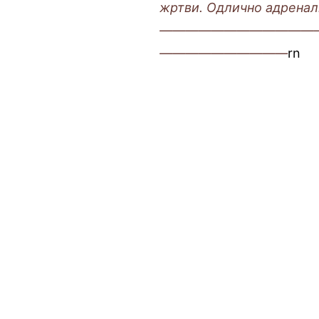
жртви. Одлично адренал
————————————
——————————
rn