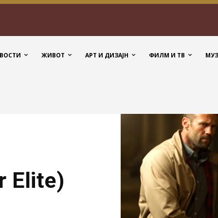
ВОСТИ
ЖИВОТ
АРТ И ДИЗАЈН
ФИЛМ И ТВ
МУ
 Elite)