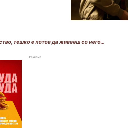
ство, тешко е
потоа
да живееш со него…
Реклама