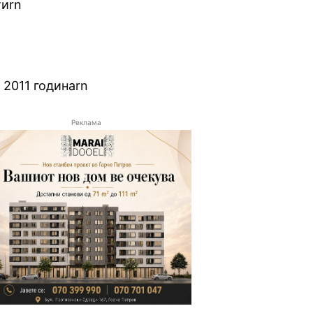
тиrn
 2011 годинаrn
Реклама