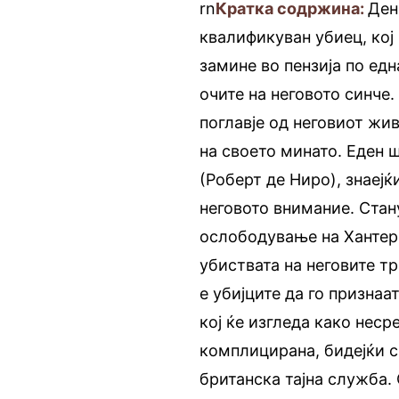
rn
Кратка содржина:
Ден
квалификуван убиец, кој 
замине во пензија по ед
очите на неговото синче
поглавје од неговиот жив
на своето минато. Еден 
(Роберт де Ниро), знаејќ
неговото внимание. Стан
ослободување на Хантер,
убиствата на неговите т
е убијците да го признаа
кој ќе изгледа како неср
комплицирана, бидејќи с
британска тајна служба. 