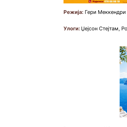
Режија:
Гери Меккендри
Улоги:
Џејсон Стејтам, Р