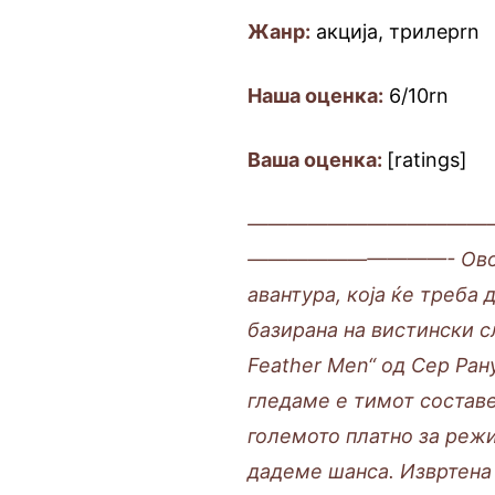
Жанр:
акција, трилерrn
Наша оценка:
6/10rn
Ваша оценка:
[ratings]
————————————
——————————-
Ово
авантура, која ќе треба 
базирана на вистински с
Feather Men“ од Сер Ран
гледаме е тимот составе
големото платно за реж
дадеме шанса. Извртена 