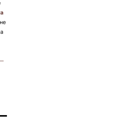
е
га
 не
па
—