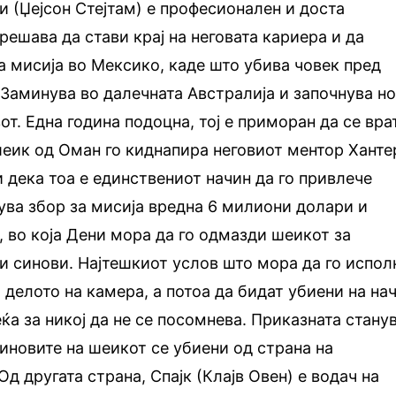
и (Џејсон Стејтам) е професионален и доста
решава да стави крај на неговата кариера и да
на мисија во Мексико, каде што убива човек пред
. Заминува во далечната Австралија и започнува н
от. Една година подоцна, тој е приморан да се вра
шеик од Оман го киднапира неговиот ментор Ханте
и дека тоа е единствениот начин да го привлече
ува збор за мисија вредна 6 милиони долари и
 во која Дени мора да го одмазди шеикот за
ри синови. Најтешкиот услов што мора да го испол
т делото на камера, а потоа да бидат убиени на на
еќа за никој да не се посомнева. Приказната стану
иновите на шеикот се убиени од страна на
Од другата страна, Спајк (Клајв Овен) е водач на