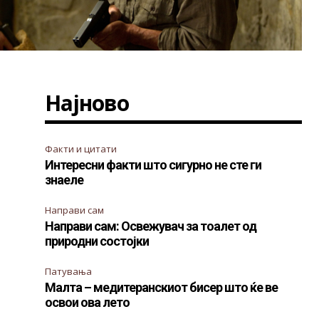
Најново
Факти и цитати
Интересни факти што сигурно не сте ги
знаеле
Направи сам
Направи сам: Освежувач за тоалет од
природни состојки
Патувања
Малта – медитеранскиот бисер што ќе ве
освои ова лето