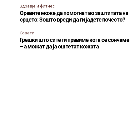
Здравје и фитнес
Оревите може да помогнат во заштитата на
срцето: Зошто вреди да ги јадете почесто?
Совети
Грешки што сите ги правиме кога се сончаме
– а можат да ја оштетат кожата