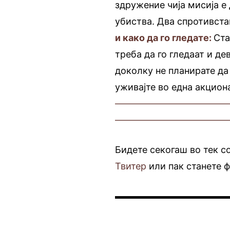
здружение чија мисија е
убиства. Два спротивста
и како да го гледате:
Ста
треба да го гледаат и д
доколку не планирате да
уживајте во една акцион
————————————
————————————
Бидете секогаш во тек с
Твитер
или пак станете 