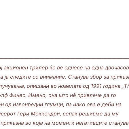
—————————————————————————
ј акционен трилер ќе ве однесе на една двочасо
да ја следите со внимание. Станува збор за приказ
лучувања, опишани во новелата од 1991 година „T
улф Финес. Имено, она што нè привлече да го
н од извонредни глумци, па иако ова е деби на
исерот Гери Меккендри, сепак решивме да му
приказна во која на моменти негативците станува