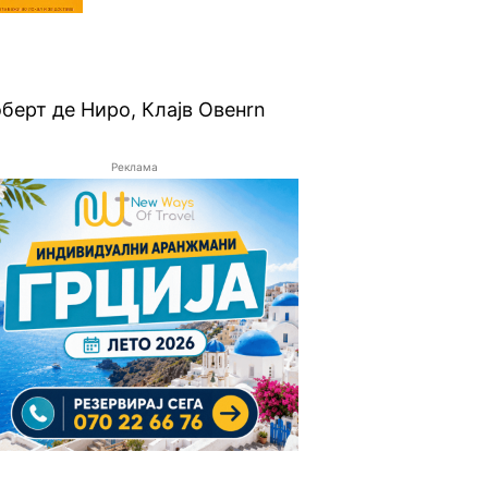
оберт де Ниро, Клајв Овенrn
Реклама