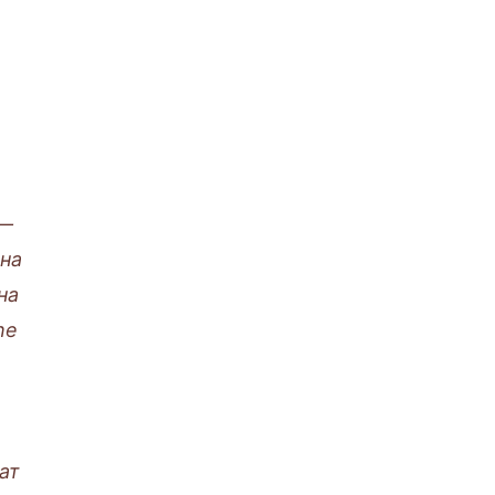
—
вна
на
he
ат