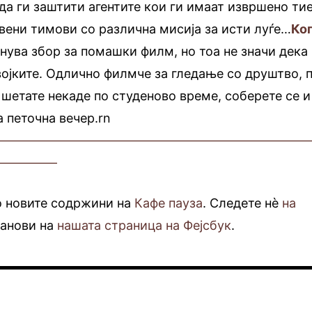
 да ги заштити агентите кои ги имаат извршено ти
вени тимови со различна мисија за исти луѓе…
Ко
нува збор за помашки филм, но тоа не значи дека
евојките. Одлично филмче за гледање со друштво, 
 шетате некаде по студеново време, соберете се и
а петочна вечер.rn
—————————————————————————
—————
о новите содржини на
Кафе пауза
. Следете нè
на
фанови на
нашата страница на Фејсбук
.