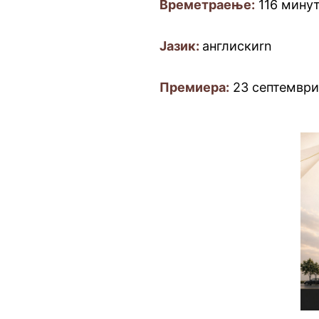
Времетраење:
116 мину
Јазик:
англискиrn
Премиера:
23 септември