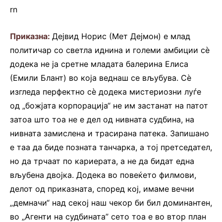
rn
Приказна:
Дејвид Норис (Мет Дејмон) е млад
политичар со светла иднина и големи амбиции сè
додека не ја сретне младата балерина Елиса
(Емили Блант) во која веднаш се вљубува. Сè
изгледа перфектно сè додека мистериозни луѓе
од „божјата корпорација“ не им застанат на патот
затоа што тоа не е дел од нивната судбина, на
нивната замислена и трасирана патека. Запишано
е таа да биде позната танчарка, а тој претседател,
но да трчаат по кариерата, а не да бидат една
вљубена двојка. Додека во повеќето филмови,
делот од приказната, според кој, имаме вечни
„демначи“ над секој наш чекор би бил доминантен,
во „Агенти на судбината” сето тоа е во втор план