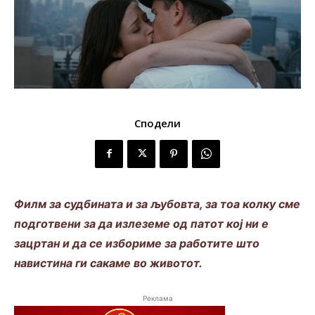
Сподели
Филм за судбината и за љубовта, за тоа колку сме
подготвени за да излеземе од патот кој ни е
зацртан и да се избориме за работите што
навистина ги сакаме во животот.
Реклама