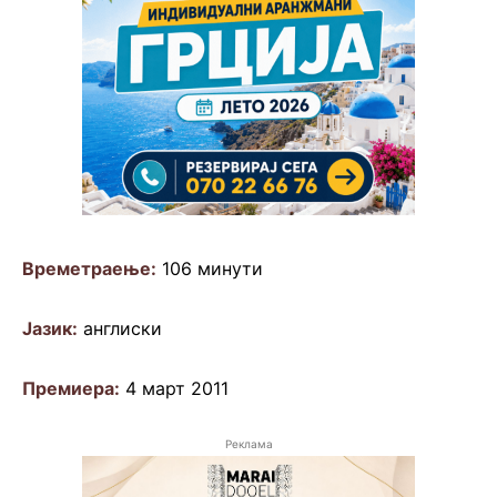
Времетраење:
106 минути
Јазик:
а
нглиски
Премиера:
4 март 2011
Реклама