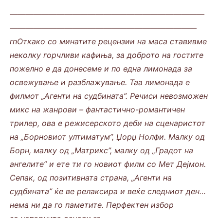
—————————————————————————
————————————————————————
rnОткако со минатите рецензии на маса ставивме
неколку горчливи кафиња, за доброто на гостите
пожелно е да донесеме и по една лимонада за
освежување и разблажување. Таа лимонада е
филмот „Агенти на судбината”. Речиси невозможен
микс на жанрови – фантастично-романтичен
трилер, ова е режисерското деби на сценаристот
на „Борновиот ултиматум”, Џорџ Нолфи. Малку од
Борн, малку од „Матрикс”, малку од „Градот на
ангелите” и ете ти го новиот филм со Мет Дејмон.
Сепак, од позитивната страна, „Агенти на
судбината” ќе ве релаксира и веќе следниот ден…
нема ни да го паметите. Перфектен избор