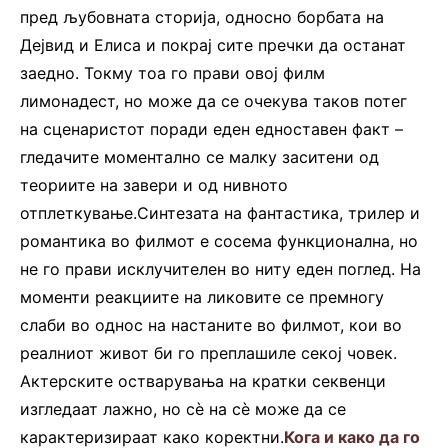
пред љубовната сторија, односно борбата на
Дејвид и Елиса и покрај сите пречки да останат
заедно. Токму тоа го прави овој филм
лимонадест, но може да се очекува таков потег
на сценаристот поради еден едноставен факт –
гледачите моментално се малку заситени од
теориите на завери и од нивното
отплеткување.Синтезата на фантастика, трилер и
романтика во филмот е сосема функционална, но
не го прави исклучителен во ниту еден поглед. На
моменти реакциите на ликовите се премногу
слаби во однос на настаните во филмот, кои во
реалниот живот би го преплашиле секој човек.
Актерските остварувања на кратки секвенци
изгледаат лажно, но сè на сè може да се
карактеризираат како коректни.
Кога и како да го