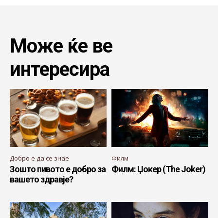
Може ќе ве
интересира
Добро е да се знае
Филм
Зошто пивото е добро за
Филм: Џокер (The Joker)
вашето здравје?