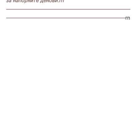
за напорните денови.rn
—————————————————————————
————————————————————————
rn