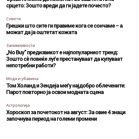
срцето: Зошто вреди да ги јадете почесто?
Совети
Грешки што сите ги правиме кога се сончаме – а
можат да ја оштетат кожата
Занимливости
„No Buy“ предизвикот е најпопуларниот тренд:
Зошто сè повеќе луѓе престануваат да купуваат
непотребни работи?
Мода и убавина
Том Холанд и Зендеја меѓу најдобро облечените:
Парот повторно ја освои модната сцена
Астрологија
Хороскоп за почетокот на август: За овие 4 знаци
започнува период на големи промени