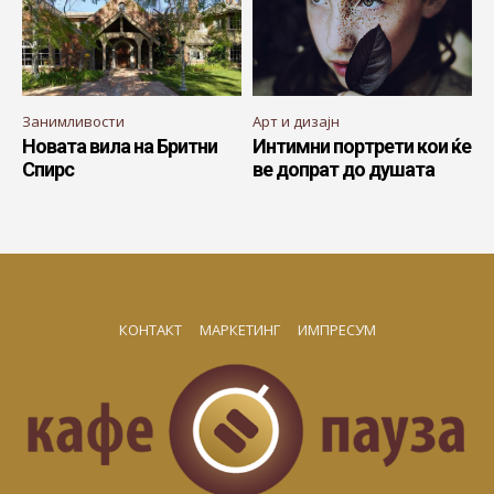
Занимливости
Арт и дизајн
Новата вила на Бритни
Интимни портрети кои ќе
Спирс
ве допрат до душата
КОНТАКТ
МАРКЕТИНГ
ИМПРЕСУМ