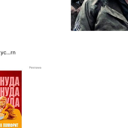
кус…rn
Реклама