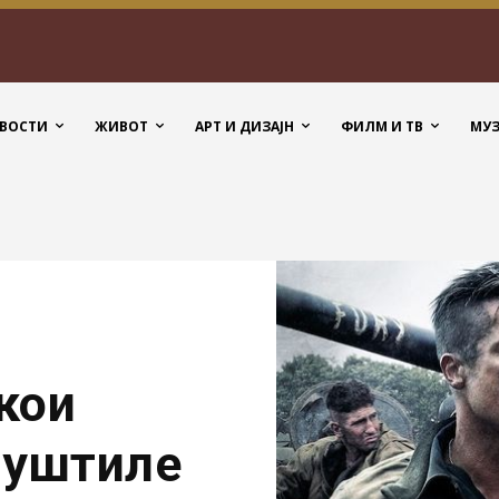
ВОСТИ
ЖИВОТ
АРТ И ДИЗАЈН
ФИЛМ И ТВ
МУ
кои
пуштиле