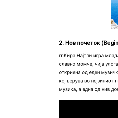
2. Нов почеток (Begin
rnКира Најтли игра млада
славно момче, чија улога
откриена од еден музичк
кој верува во нејзиниот 
музика, а една од нив до