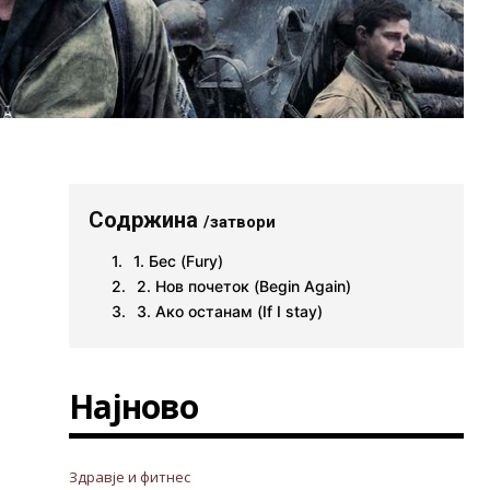
Содржина
/затвори
1. Бес (Fury)
2. Нов почеток (Begin Аgain)
3. Ако останам (If I stay)
Најново
Здравје и фитнес