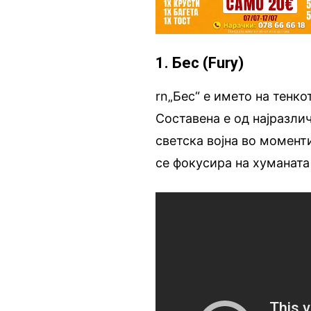
1. Бес (Fury)
rn„Бес“ е името на тенко
Составена е од најразлич
светска војна во моменти
се фокусира на хуманата 