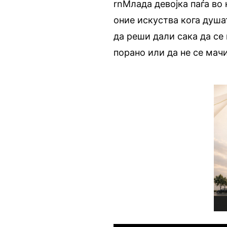
rnМлада девојка паѓа во
оние искуства кога душа
да реши дали сака да се
порано или да не се мач