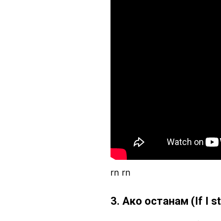
rn rn
3. Ако останам (If I s