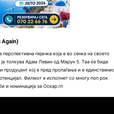
 Аgain)
 перспективна пејачка која е во сенка на своето
 ја толкува Адам Левин од Марун 5. Таа ќе биде
и продуцент кој е пред пропаѓање и е единствени
потенцијал. Филмот е исполнет со многу поп рок
би и номинација за Оскар.rn