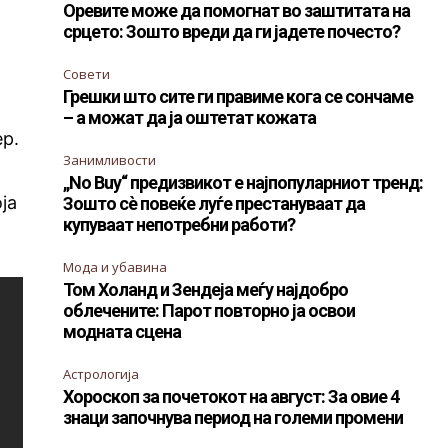
Оревите може да помогнат во заштитата на
срцето: Зошто вреди да ги јадете почесто?
Совети
Грешки што сите ги правиме кога се сончаме
– а можат да ја оштетат кожата
ер.
Занимливости
„No Buy“ предизвикот е најпопуларниот тренд:
ја
Зошто сè повеќе луѓе престануваат да
купуваат непотребни работи?
Мода и убавина
Том Холанд и Зендеја меѓу најдобро
облечените: Парот повторно ја освои
модната сцена
Астрологија
Хороскоп за почетокот на август: За овие 4
знаци започнува период на големи промени