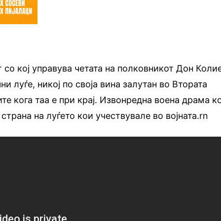
т со кој управува четата на полковникот Дон Коли
ни луѓе, никој по своја вина залутан во Втората
те кога таа е при крај. Извонредна воена драма ко
страна на луѓето кои учествувале во војната.rn