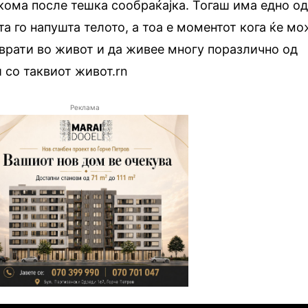
 кома после тешка сообраќајка. Тогаш има едно о
та го напушта телото, а тоа е моментот кога ќе м
 врати во живот и да живее многу поразлично од
и со таквиот живот.rn
Реклама