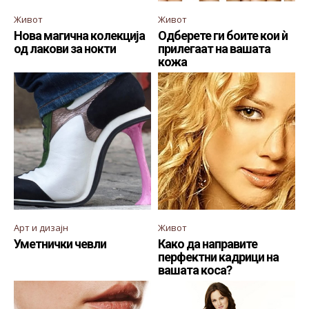
Живот
Живот
Нова магична колекција
Одберете ги боите кои ѝ
од лакови за нокти
прилегаат на вашата
кожа
Арт и дизајн
Живот
Уметнички чевли
Како да направите
перфектни кадрици на
вашата коса?