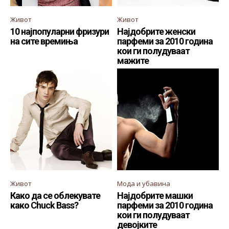
Живот
Живот
10 најпопуларни фризури
Најдобрите женски
на сите времиња
парфеми за 2010 година
кои ги полудуваат
мажите
Живот
Мода и убавина
Како да се облекувате
Најдобрите машки
како Chuck Bass?
парфеми за 2010 година
кои ги полудуваат
девојките