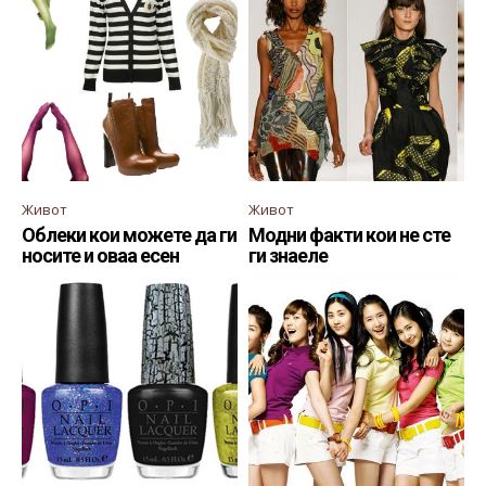
Живот
Живот
Облеки кои можете да ги
Модни факти кои не сте
носите и оваа есен
ги знаеле