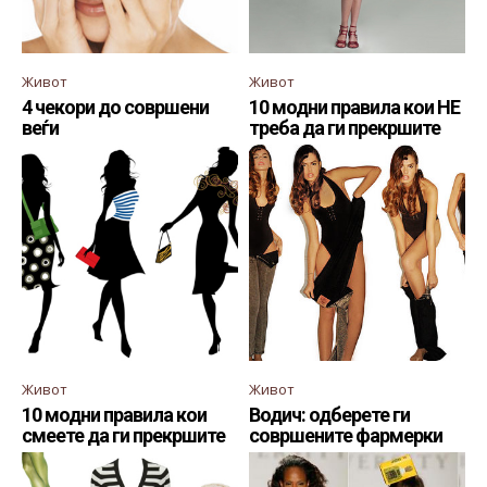
Живот
Живот
4 чекори до совршени
10 модни правила кои НЕ
веѓи
треба да ги прекршите
Живот
Живот
10 модни правила кои
Водич: одберете ги
смеете да ги прекршите
совршените фармерки