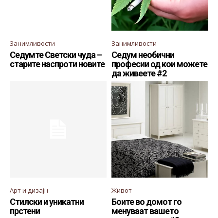
Занимливости
Занимливости
Седумте Светски чуда –
Седум необични
старите наспроти новите
професии од кои можете
да живеете #2
Арт и дизајн
Живот
Стилски и уникатни
Боите во домот го
прстени
менуваат вашето