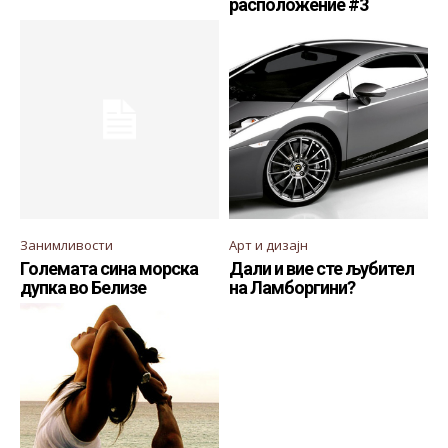
расположение #3
Занимливости
Арт и дизајн
Големата сина морска
Дали и вие сте љубител
дупка во Белизе
на Ламборгини?