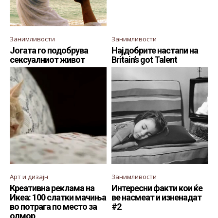
Занимливости
Занимливости
Јогата го подобрува
Најдобрите настапи на
сексуалниот живот
Britain’s got Talent
Арт и дизајн
Занимливости
Креативна реклама на
Интересни факти кои ќе
Икеа: 100 слатки мачиња
ве насмеат и изненадат
во потрага по место за
#2
одмор