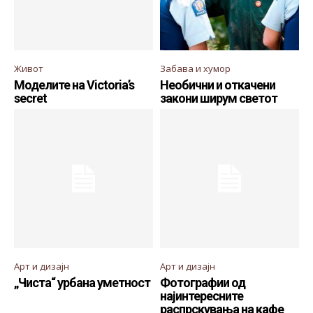
Живот
Забава и хумор
Моделите на Victoria’s
Необични и откачени
secret
закони ширум светот
Арт и дизајн
Арт и дизајн
„Чиста“ урбана уметност
Фотографии од
најинтересните
распрскувања на кафе