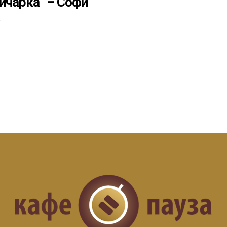
ичарка“ – Софи