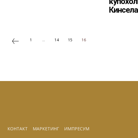
купохол
Кинсела
1
...
14
15
16
КОНТАКТ
МАРКЕТИНГ
ИМПРЕСУМ