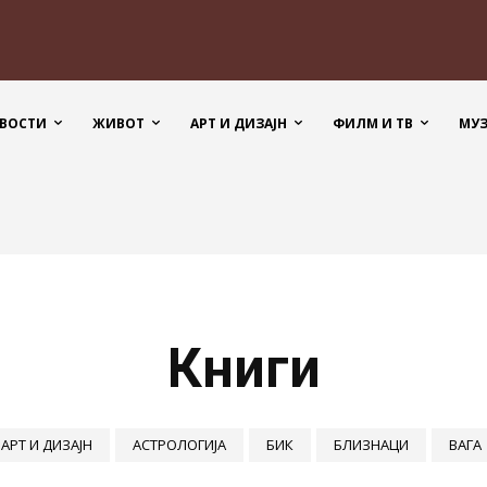
ВОСТИ
ЖИВОТ
АРТ И ДИЗАЈН
ФИЛМ И ТВ
МУ
Книги
АРТ И ДИЗАЈН
АСТРОЛОГИЈА
БИК
БЛИЗНАЦИ
ВАГА