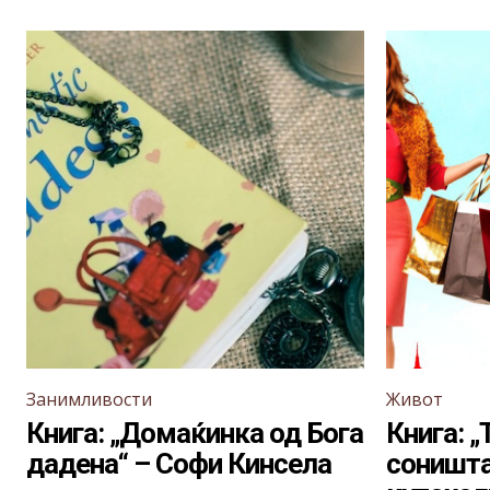
Занимливости
Живот
Книга: „Домаќинка од Бога
Книга: „
дадена“ – Софи Кинсела
соништа