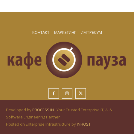
КОНТАКТ
МАРКЕТИНГ
ИМПРЕСУМ
Developed by
PROCESS IN
· Your Trusted Enterprise IT, AI &
Software Engineering Partner ·
Hosted on Enterprise Infrastructure by
INHOST