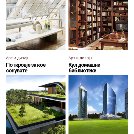
Арт и дизајн
Арт и дизајн
Поткровје за кое
Кул домашни
сонувате
библиотеки