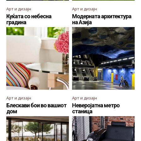
Арт и дизајн
Арт и дизајн
Куќата со небесна
Модерната архитектура
градина
на Азија
Арт и дизајн
Арт и дизајн
Блескави бои во вашиот
Неверојатна метро
дом
станица