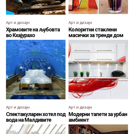
Арт и дизајн
Арт и дизајн
Храмовите на љубовта
Колоритни стаклени
во Кхајурахо
масички за тренди дом
Арт и дизајн
Арт и дизајн
Спектакуларен хотел под
Модерни тапети за урбан
вода на Малдивите
амбиент