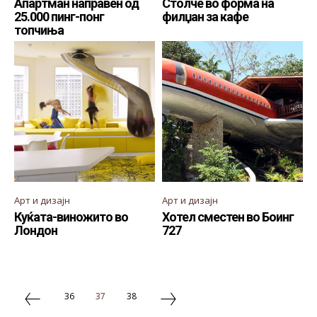
Апартман направен од
Столче во форма на
25.000 пинг-понг
филџан за кафе
топчиња
Арт и дизајн
Арт и дизајн
Куќата-виножито во
Хотел сместен во Боинг
Лондон
727
36
37
38