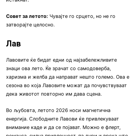
Совет за летото:
Чувајте го срцето, но не го
затворајте целосно.
Лав
Лавовите ќе бидат едни од најзабележливите
знаци ова лето. Ќе зрачат со самодоверба,
харизма и желба да направат нешто големо. Ова е
сезона во која Лавовите можат да почувствуваат
дека животот повторно им дава сцена.
Во љубовта, летото 2026 носи магнетична
енергија. Слободните Лавови ќе привлекуваат
внимание каде и да се појават. Можно е флерт,
романса, силна привлечност, па дури и врска што