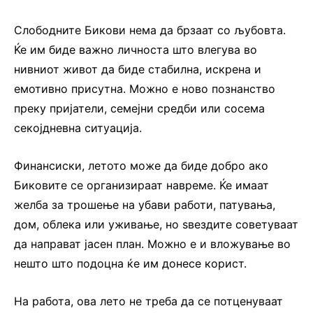
Слободните Бикови нема да брзаат со љубовта.
Ќе им биде важно личноста што влегува во
нивниот живот да биде стабилна, искрена и
емотивно присутна. Можно е ново познанство
преку пријатели, семејни средби или сосема
секојдневна ситуација.
Финансиски, летото може да биде добро ако
Биковите се организираат навреме. Ќе имаат
желба за трошење на убави работи, патувања,
дом, облека или уживање, но ѕвездите советуваат
да направат јасен план. Можно е и вложување во
нешто што подоцна ќе им донесе корист.
На работа, ова лето не треба да се потценуваат