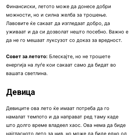
Финансиски, летото може да донесе добри
можности, но и силна желба за трошење.
Лавовите ќе сакаат да изгледаат добро, да
уживаат и да си дозволат нешто посебно. Важно е
да не го мешаат луксузот со доказ за вредност.
Совет за летото:
Блескајте, но не трошете
енергија на луѓе кои сакаат само да бидат во
вашата светлина.
Девица
Девиците ова лето ќе имаат потреба да го
намалат темпото и да направат ред таму каде
што долго време владеел хаос. Ова нема да биде
најгласното лето за нив, но може да биде едно од