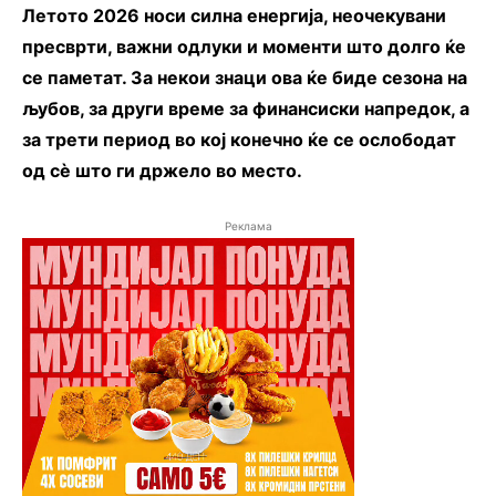
Летото 2026 носи силна енергија, неочекувани
пресврти, важни одлуки и моменти што долго ќе
се паметат. За некои знаци ова ќе биде сезона на
љубов, за други време за финансиски напредок, а
за трети период во кој конечно ќе се ослободат
од сè што ги држело во место.
Реклама