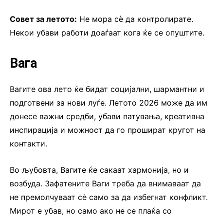
Совет за летото:
Не мора сè да контролирате.
Некои убави работи доаѓаат кога ќе се опуштите.
Вага
Вагите ова лето ќе бидат социјални, шармантни и
подготвени за нови луѓе. Летото 2026 може да им
донесе важни средби, убави патувања, креативна
инспирација и можност да го прошират кругот на
контакти.
Во љубовта, Вагите ќе сакаат хармонија, но и
возбуда. Зафатените Ваги треба да внимаваат да
не премолчуваат сè само за да избегнат конфликт.
Мирот е убав, но само ако не се плаќа со