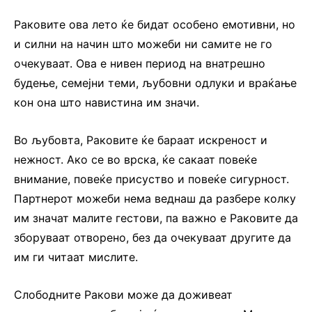
Раковите ова лето ќе бидат особено емотивни, но
и силни на начин што можеби ни самите не го
очекуваат. Ова е нивен период на внатрешно
будење, семејни теми, љубовни одлуки и враќање
кон она што навистина им значи.
Во љубовта, Раковите ќе бараат искреност и
нежност. Ако се во врска, ќе сакаат повеќе
внимание, повеќе присуство и повеќе сигурност.
Партнерот можеби нема веднаш да разбере колку
им значат малите гестови, па важно е Раковите да
зборуваат отворено, без да очекуваат другите да
им ги читаат мислите.
Слободните Ракови може да доживеат