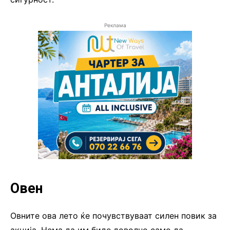
Реклама
Овен
Овните ова лето ќе почувствуваат силен повик за
акција. Нема да им биде доволно само да