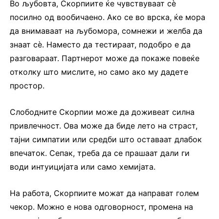
Во љубовта, Скорпиите ќе чувствуваат сè
посилно од вообичаено. Ако се во врска, ќе мора
да внимаваат на љубомора, сомнежи и желба да
знаат сè. Наместо да тестираат, подобро е да
разговараат. Партнерот може да покаже повеќе
отколку што мислите, но само ако му дадете
простор.
Слободните Скорпии може да доживеат силна
привлечност. Ова може да биде лето на страст,
тајни симпатии или средби што оставаат длабок
впечаток. Сепак, треба да се прашаат дали ги
води интуицијата или само хемијата.
На работа, Скорпиите можат да направат голем
чекор. Можно е нова одговорност, промена на