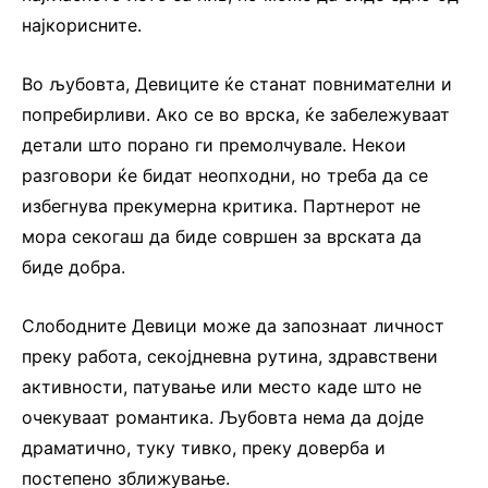
најкорисните.
Во љубовта, Девиците ќе станат повнимателни и
попребирливи. Ако се во врска, ќе забележуваат
детали што порано ги премолчувале. Некои
разговори ќе бидат неопходни, но треба да се
избегнува прекумерна критика. Партнерот не
мора секогаш да биде совршен за врската да
биде добра.
Слободните Девици може да запознаат личност
преку работа, секојдневна рутина, здравствени
активности, патување или место каде што не
очекуваат романтика. Љубовта нема да дојде
драматично, туку тивко, преку доверба и
постепено зближување.