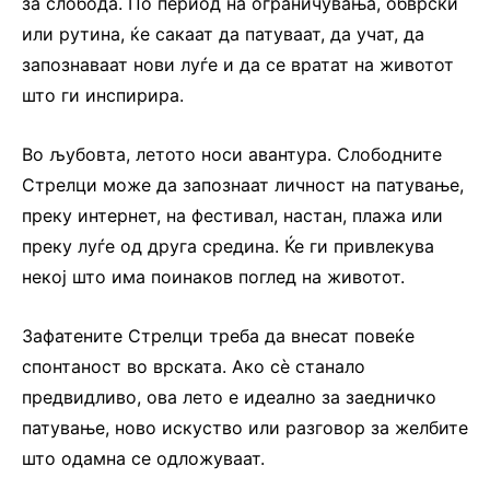
за слобода. По период на ограничувања, обврски
или рутина, ќе сакаат да патуваат, да учат, да
запознаваат нови луѓе и да се вратат на животот
што ги инспирира.
Во љубовта, летото носи авантура. Слободните
Стрелци може да запознаат личност на патување,
преку интернет, на фестивал, настан, плажа или
преку луѓе од друга средина. Ќе ги привлекува
некој што има поинаков поглед на животот.
Зафатените Стрелци треба да внесат повеќе
спонтаност во врската. Ако сè станало
предвидливо, ова лето е идеално за заедничко
патување, ново искуство или разговор за желбите
што одамна се одложуваат.