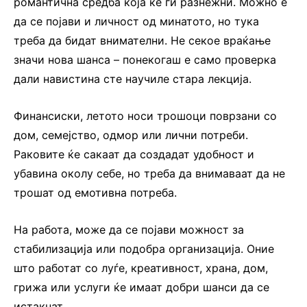
романтична средба која ќе ги разнежни. Можно е
да се појави и личност од минатото, но тука
треба да бидат внимателни. Не секое враќање
значи нова шанса – понекогаш е само проверка
дали навистина сте научиле стара лекција.
Финансиски, летото носи трошоци поврзани со
дом, семејство, одмор или лични потреби.
Раковите ќе сакаат да создадат удобност и
убавина околу себе, но треба да внимаваат да не
трошат од емотивна потреба.
На работа, може да се појави можност за
стабилизација или подобра организација. Оние
што работат со луѓе, креативност, храна, дом,
грижа или услуги ќе имаат добри шанси да се
истакнат.