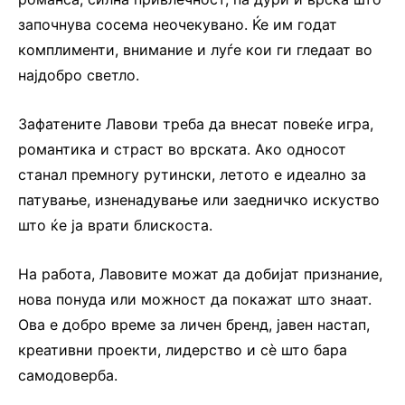
започнува сосема неочекувано. Ќе им годат
комплименти, внимание и луѓе кои ги гледаат во
најдобро светло.
Зафатените Лавови треба да внесат повеќе игра,
романтика и страст во врската. Ако односот
станал премногу рутински, летото е идеално за
патување, изненадување или заедничко искуство
што ќе ја врати блискоста.
На работа, Лавовите можат да добијат признание,
нова понуда или можност да покажат што знаат.
Ова е добро време за личен бренд, јавен настап,
креативни проекти, лидерство и сè што бара
самодоверба.