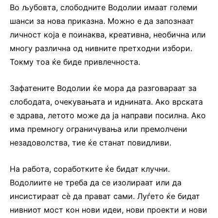
Во љубовта, слободните Водолии имаат големи
шанси за нова приказна. Можно е да запознаат
личност која е поинаква, креативна, необична или
многу различна од нивните претходни избори.
Токму тоа ќе биде привлечноста.
Зафатените Водолии ќе мора да разговараат за
слободата, очекувањата и иднината. Ако врската
е здрава, летото може да ја направи посилна. Ако
има премногу ограничувања или премолчени
незадоволства, тие ќе станат повидливи.
На работа, соработките ќе бидат клучни.
Водолиите не треба да се изолираат или да
инсистираат сè да прават сами. Луѓето ќе бидат
нивниот мост кон нови идеи, нови проекти и нови