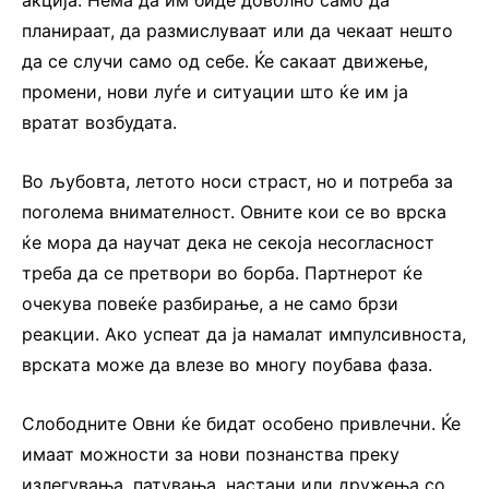
планираат, да размислуваат или да чекаат нешто
да се случи само од себе. Ќе сакаат движење,
промени, нови луѓе и ситуации што ќе им ја
вратат возбудата.
Во љубовта, летото носи страст, но и потреба за
поголема внимателност. Овните кои се во врска
ќе мора да научат дека не секоја несогласност
треба да се претвори во борба. Партнерот ќе
очекува повеќе разбирање, а не само брзи
реакции. Ако успеат да ја намалат импулсивноста,
врската може да влезе во многу поубава фаза.
Слободните Овни ќе бидат особено привлечни. Ќе
имаат можности за нови познанства преку
излегувања, патувања, настани или дружења со