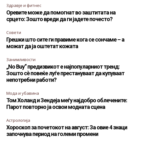
Здравје и фитнес
Оревите може да помогнат во заштитата на
срцето: Зошто вреди да ги јадете почесто?
Совети
Грешки што сите ги правиме кога се сончаме – а
можат да ја оштетат кожата
Занимливости
„No Buy“ предизвикот е најпопуларниот тренд:
Зошто сè повеќе луѓе престануваат да купуваат
непотребни работи?
Мода и убавина
Том Холанд и Зендеја меѓу најдобро облечените:
Парот повторно ја освои модната сцена
Астрологија
Хороскоп за почетокот на август: За овие 4 знаци
започнува период на големи промени