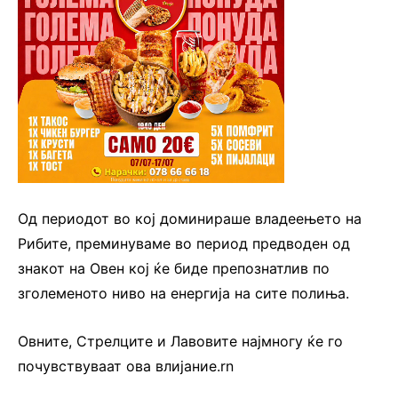
Од периодот во кој доминираше владеењето на
Рибите, преминуваме во период предводен од
знакот на Овен кој ќе биде препознатлив по
зголеменото ниво на енергија на сите полиња.
Овните, Стрелците и Лавовите најмногу ќе го
почувствуваат ова влијание.rn