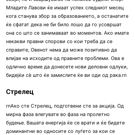
Младите Лавови ќе имаат успех следниот месец
кога станува збор за образованието, а останатите
ќе сфатат дека не би било лошо да го усовршат
она со што се занимаваат во моментов. Ако имате
некакви правни спорови со кои треба да се
справите, Овенот нема да може позитивно да
влијае на исходите од правните проблеми. Ова е
одлично време да донесете нови деловни одлуки,
бидејќи сè што ќе замислите ќе ви оди од рака.rn
Стрелец
rnАко сте Стрелец, подготвени сте за акција. Од
мирна фаза влегувате во фаза на пролетно
будење. Вашата енергија ќе се врати и ќе бидете
доминантни во односите со луѓето за кои се