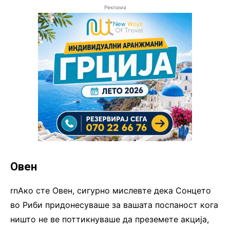
Реклама
Овен
rnАко сте Овен, сигурно мислевте дека Сонцето
во Риби придонесуваше за вашата поспаност кога
ништо не ве поттикнуваше да преземете акција,