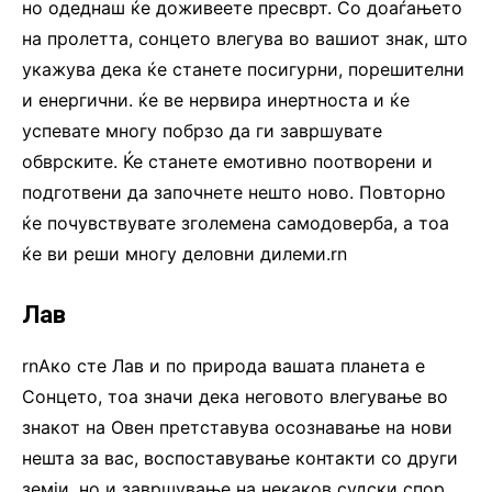
но одеднаш ќе доживеете пресврт. Со доаѓањето
на пролетта, сонцето влегува во вашиот знак, што
укажува дека ќе станете посигурни, порешителни
и енергични. ќе ве нервира инертноста и ќе
успевате многу побрзо да ги завршувате
обврските. Ќе станете емотивно поотворени и
подготвени да започнете нешто ново. Повторно
ќе почувствувате зголемена самодоверба, а тоа
ќе ви реши многу деловни дилеми.rn
Лав
rnАко сте Лав и по природа вашата планета е
Сонцето, тоа значи дека неговото влегување во
знакот на Овен претставува осознавање на нови
нешта за вас, воспоставување контакти со други
земји, но и завршување на некаков судски спор.