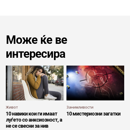
Може ќе ве
интересира
Живот
Занимливости
10 навики кои ги имаат
10 мистериозни загатки
луѓето со анксиозност, а
не се свесни за нив