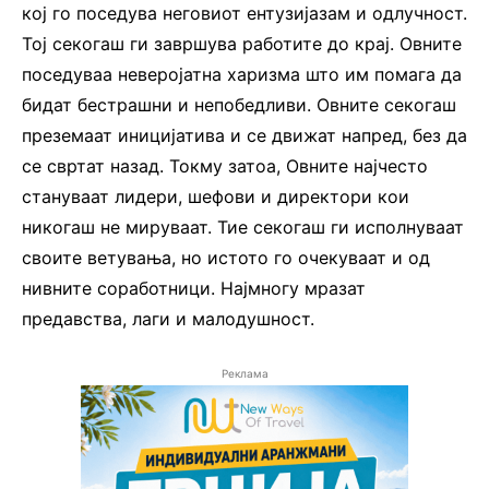
кој го поседува неговиот ентузијазам и одлучност.
Тој секогаш ги завршува работите до крај. Овните
поседуваа неверојатна харизма што им помага да
бидат бестрашни и непобедливи. Овните секогаш
преземаат иницијатива и се движат напред, без да
се свртат назад. Токму затоа, Овните најчесто
стануваат лидери, шефови и директори кои
никогаш не мируваат. Тие секогаш ги исполнуваат
своите ветувања, но истото го очекуваат и од
нивните соработници. Најмногу мразат
предавства, лаги и малодушност.
Реклама