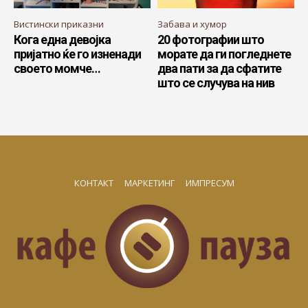
Вистински приказни
Забава и хумор
Кога една девојка
20 фотографии што
пријатно ќе го изненади
морате да ги погледнете
своето момче…
два пати за да сфатите
што се случува на нив
КОНТАКТ
МАРКЕТИНГ
ИМПРЕСУМ