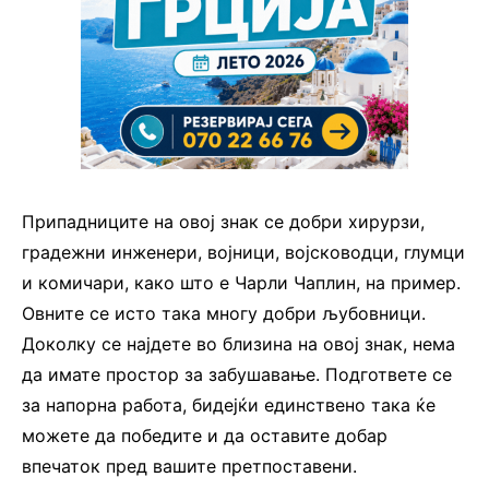
Припадниците на овој знак се добри хирурзи,
градежни инженери, војници, војсководци, глумци
и комичари, како што е Чарли Чаплин, на пример.
Овните се исто така многу добри љубовници.
Доколку се најдете во близина на овој знак, нема
да имате простор за забушавање. Подгответе се
за напорна работа, бидејќи единствено така ќе
можете да победите и да оставите добар
впечаток пред вашите претпоставени.