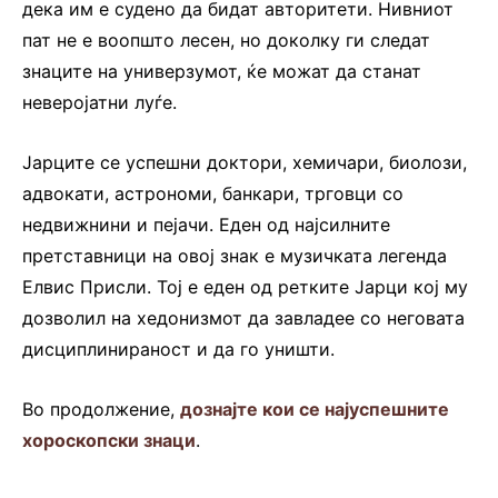
дека им е судено да бидат авторитети. Нивниот
пат не е воопшто лесен, но доколку ги следат
знаците на универзумот, ќе можат да станат
неверојатни луѓе.
Јарците се успешни доктори, хемичари, биолози,
адвокати, астрономи, банкари, трговци со
недвижнини и пејачи. Еден од најсилните
претставници на овој знак е музичката легенда
Елвис Присли. Тој е еден од ретките Јарци кој му
дозволил на хедонизмот да завладее со неговата
дисциплинираност и да го уништи.
Во продолжение,
дознајте кои се најуспешните
хороскопски знаци
.