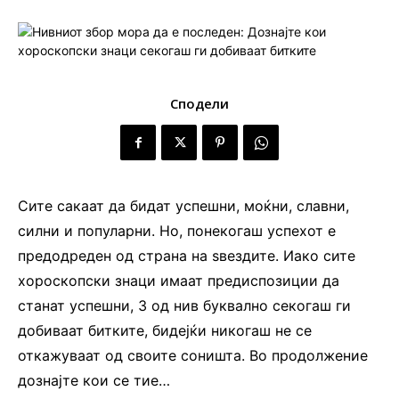
Сподели
Сите сакаат да бидат успешни, моќни, славни,
силни и популарни. Но, понекогаш успехот е
предодреден од страна на ѕвездите. Иако сите
хороскопски знаци имаат предиспозиции да
станат успешни, 3 од нив буквално секогаш ги
добиваат битките, бидејќи никогаш не се
откажуваат од своите соништа. Во продолжение
дознајте кои се тие…