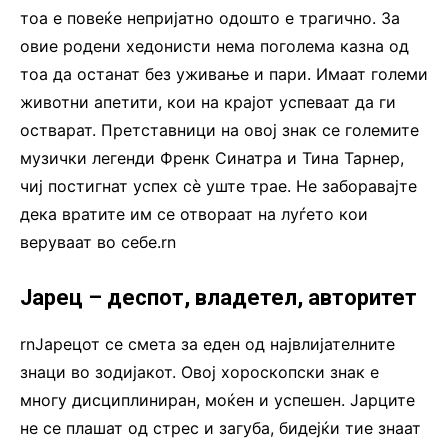
тоа е повеќе непријатно одошто е трагично. За
овие родени хедонисти нема поголема казна од
тоа да останат без уживање и пари. Имаат големи
животни апетити, кои на крајот успеваат да ги
остварат. Претставници на овој знак се големите
музички легенди Френк Синатра и Тина Тарнер,
чиј постигнат успех сѐ уште трае. Не заборавајте
дека вратите им се отвораат на луѓето кои
веруваат во себе.rn
Јарец – деспот, владетел, авторитет
rnЈарецот се смета за еден од највлијателните
знаци во зодијакот. Овој хороскопски знак е
многу дисциплиниран, моќен и успешен. Јарците
не се плашат од стрес и загуба, бидејќи тие знаат