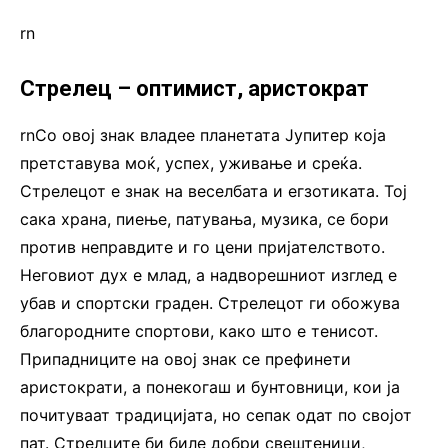
rn
Стрелец – оптимист, аристократ
rnСо овој знак владее планетата Јупитер која
претставува моќ, успех, уживање и среќа.
Стрелецот е знак на веселбата и егзотиката. Тој
сака храна, пиење, патувања, музика, се бори
против неправдите и го цени пријателството.
Неговиот дух е млад, а надворешниот изглед е
убав и спортски граден. Стрелецот ги обожува
благородните спортови, како што е тенисот.
Припадниците на овој знак се префинети
аристократи, а понекогаш и бунтовници, кои ја
почитуваат традицијата, но сепак одат по својот
пат. Стрелците би биле добри свештеници,