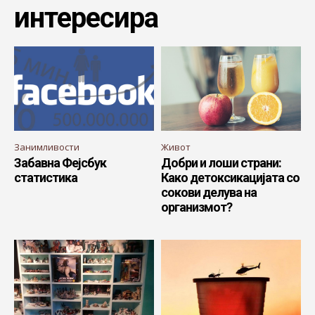
интересира
Занимливости
Живот
Забавна Фејсбук
Добри и лоши страни:
статистика
Како детоксикацијата со
сокови делува на
организмот?