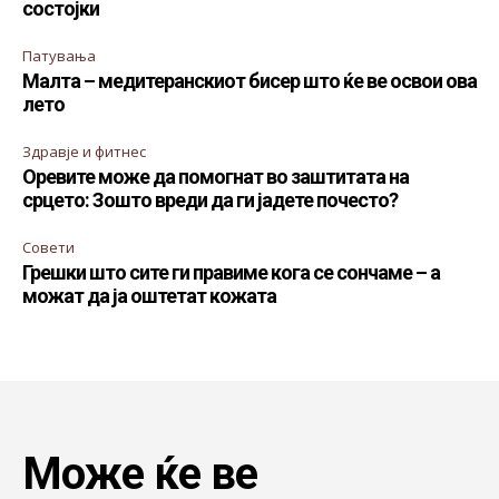
состојки
Патувања
Малта – медитеранскиот бисер што ќе ве освои ова
лето
Здравје и фитнес
Оревите може да помогнат во заштитата на
срцето: Зошто вреди да ги јадете почесто?
Совети
Грешки што сите ги правиме кога се сончаме – а
можат да ја оштетат кожата
Може ќе ве