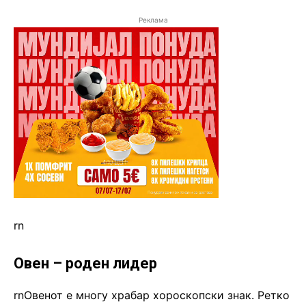
Реклама
rn
Овен – роден лидер
rnОвенот е многу храбар хороскопски знак. Ретко