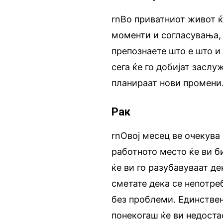
rnВо приватниот живот ќ
моменти и согласувања, 
препознаете што е што и
сега ќе го добијат заслу
планираат нови промени
Рак
rnОвој месец ве очекува
работното место ќе ви б
ќе ви го разубавуваат д
сметате дека се непотре
без проблеми. Единствен
понекогаш ќе ви недоста