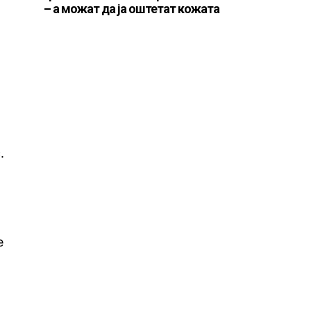
– а можат да ја оштетат кожата
.
е