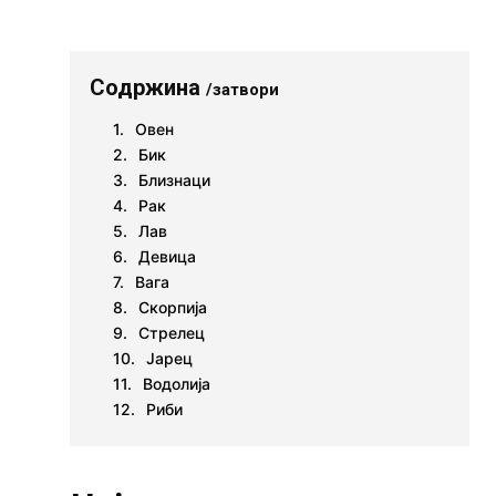
е
Содржина
/затвори
Овен
Бик
Близнаци
Рак
Лав
Девица
Вага
Скорпија
Стрелец
Јарец
Водолија
Риби