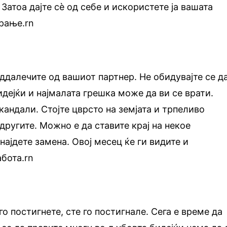
Затоа дајте сè од себе и искористете ја вашата
рање.rn
ддалечите од вашиот партнер. Не обидувајте се д
идејќи и најмалата грешка може да ви се врати.
кандали. Стојте цврсто на земјата и трпеливо
 другите. Можно е да ставите крај на некое
 најдете замена. Овој месец ќе ги видите и
абота.rn
го постигнете, сте го постигнале. Сега е време да