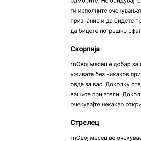
одморите. Не обидувајте
ги исполните очекувањат
признание и да бидете п
да бидете погрешно сфат
Скорпија
rnОвој месец е добар за
уживате без никаков при
овде за вас. Доколку ст
вашите пријатели. Докол
очекувајте некакво откр
Стрелец
rnОвој месец ве очекува