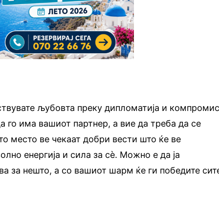
вствувате љубовта преку дипломатија и компромис
а го има вашиот партнер, а вие да треба да се
то место ве чекаат добри вести што ќе ве
олно енергија и сила за сè. Можно е да ја
ва за нешто, а со вашиот шарм ќе ги победите сит