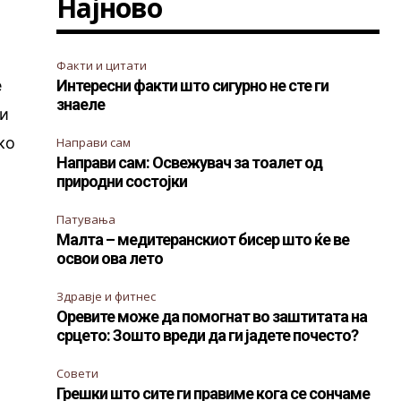
Најново
Факти и цитати
е
Интересни факти што сигурно не сте ги
знаеле
ли
ко
Направи сам
Направи сам: Освежувач за тоалет од
природни состојки
Патувања
Малта – медитеранскиот бисер што ќе ве
освои ова лето
Здравје и фитнес
Оревите може да помогнат во заштитата на
срцето: Зошто вреди да ги јадете почесто?
Совети
Грешки што сите ги правиме кога се сончаме