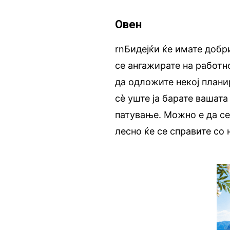
Овен
rnБидејќи ќе имате добр
се ангажирате на работн
да одложите некој плани
сè уште ја барате вашата
патување. Можно е да се
лесно ќе се справите со 