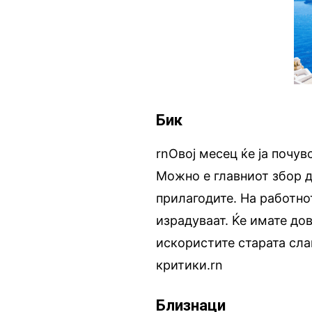
Бик
rnОвој месец ќе ја почу
Можно е главниот збор д
прилагодите. На работно
израдуваат. Ќе имате дов
искористите старата сла
критики.rn
Близнаци