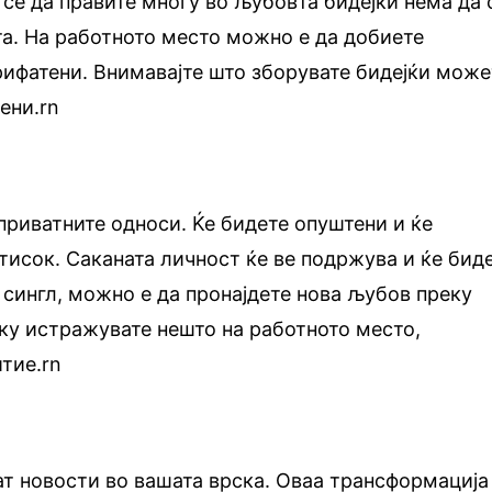
 се да правите многу во љубовта бидејќи нема да 
а. На работното место можно е да добиете
рифатени. Внимавајте што зборувате бидејќи може
ени.rn
 приватните односи. Ќе бидете опуштени и ќе
тисок. Саканата личност ќе ве подржува и ќе бид
е сингл, можно е да пронајдете нова љубов преку
ку истражувате нешто на работното место,
итие.rn
ат новости во вашата врска. Оваа трансформација