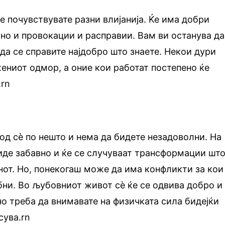
е почувствувате разни влијанија. Ќе има добри
но и провокации и расправии. Вам ви останува да
 да се справите најдобро што знаете. Некои дури
жениот одмор, а оние кои работат постепено ќе
.rn
 од сè по нешто и нема да бидете незадоволни. На
иде забавно и ќе се случуваат трансформации шт
енот. Но, понекогаш може да има конфликти за кои
бни. Во љубовниот живот сè ќе се одвива добро и
о треба да внимавате на физичката сила бидејќи
сува.rn