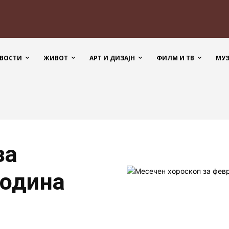
ВОСТИ
ЖИВОТ
АРТ И ДИЗАЈН
ФИЛМ И ТВ
МУ
за
година