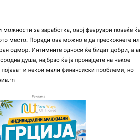
и можности за заработка, овој февруари повеќе ќ
ото место. Поради ова можно е да прескокнете и
ран одмор. Интимните односи ќе бидат добри, а а
 сродна душа, најбрзо ќе ја пронајдете на некое
 појават и некои мали финансиски проблеми, но
нив.rn
Реклама