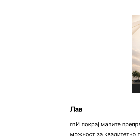
Лав
rnИ покрај малите препре
можност за квалитетно п