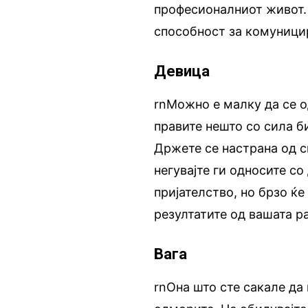
професионалниот живот. 
способност за комуници
Девица
rnМожно е малку да се о
правите нешто со сила б
Држете се настрана од с
негувајте ги односите со
пријателство, но брзо ќе
резултатите од вашата р
Вага
rnОна што сте сакале да 