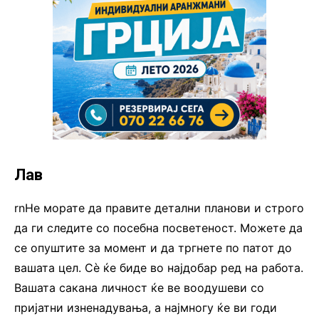
Лав
rnНе морате да правите детални планови и строго
да ги следите со посебна посветеност. Можете да
се опуштите за момент и да тргнете по патот до
вашата цел. Сè ќе биде во најдобар ред на работа.
Вашата сакана личност ќе ве воодушеви со
пријатни изненадувања, а најмногу ќе ви годи