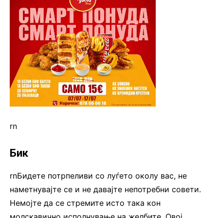
rn
Бик
rnБидете потрпеливи со луѓето околу вас, не
наметнувајте се и не давајте непотребни совети.
Немојте да се стремите исто така кон
молскавично исполнување на желбите. Овој