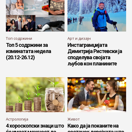
Топ содржини
Арт и дизајн
Топ 5 содржини за
Инстаграмџијата
изминатата недела
Димитрија Ристевски ја
(20.12-26.12)
споделува својата
љубов кон планините
Астрологија
Живот
4 хороскопски знаци што
Како да ја поканите на
ќе имаат можност да
состанок девојката што