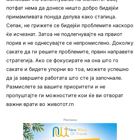
потфат нема да донесе ништо добро бидејќи
примамливата понуда делува како стапица.
Сепак, не грижете се бидејќи проблемите наскоро
ќе исчезнат. Затоа не подлегнувајте на првиот
порив и не однесувајте се непромислено. Доколку
сакате да ги решите проблемите, првин направете
стратегија. Ако се фокусирате на она што го
сакате и бидете упорни во тоа, можете успешно
да ја завршите работата што сте ја започнале.
Размислете за вашите приоритети и не
пропуштајте ги можностите кои ќе ви отворат
важни врати во животот.rn
Реклама