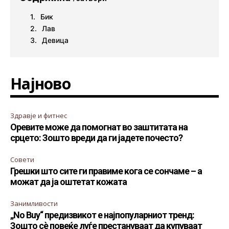
Бик
Лав
Девица
Најново
Здравје и фитнес
Оревите може да помогнат во заштитата на
срцето: Зошто вреди да ги јадете почесто?
Совети
Грешки што сите ги правиме кога се сончаме – а
можат да ја оштетат кожата
Занимливости
„No Buy“ предизвикот е најпопуларниот тренд:
Зошто сè повеќе луѓе престануваат да купуваат