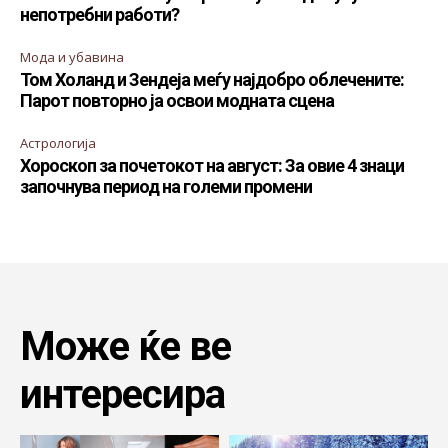
непотребни работи?
Мода и убавина
Том Холанд и Зендеја меѓу најдобро облечените:
Парот повторно ја освои модната сцена
Астрологија
Хороскоп за почетокот на август: За овие 4 знаци
започнува период на големи промени
Може ќе ве
интересира