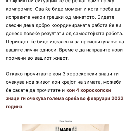
конфликтни ситуации ќе се решат само преку
компромис. Ова ќе биде момент и кога треба да
исправите некои грешки од минатото. Бидете
свесни дека добро координираната работа ќе ви
донесе повеќе резултати од самостојната работа.
Периодот ќе биде идеален и за преиспитување на
вашите лични односи. Време е да направите нови
промени во вашиот живот.
Откако прочитавте кои 3 хороскопски знаци ги
очекува нов живот кон крајот на зимата, можеби
ќе сакате да прочитате и
кои 4 хороскопски
знаци ги очекува голема среќа во февруари 2022
година
.
Реклама