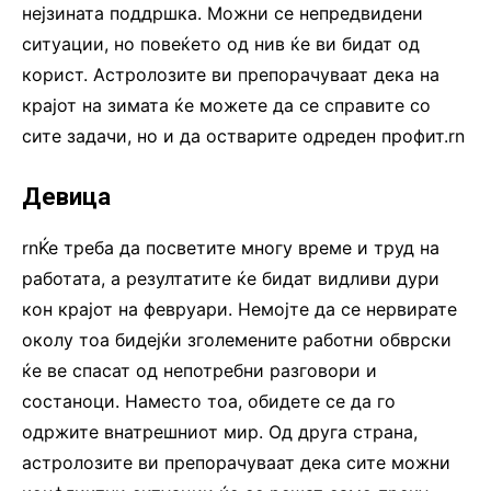
нејзината поддршка. Можни се непредвидени
ситуации, но повеќето од нив ќе ви бидат од
корист. Астролозите ви препорачуваат дека на
крајот на зимата ќе можете да се справите со
сите задачи, но и да остварите одреден профит.rn
Девица
rnЌе треба да посветите многу време и труд на
работата, а резултатите ќе бидат видливи дури
кон крајот на февруари. Немојте да се нервирате
околу тоа бидејќи зголемените работни обврски
ќе ве спасат од непотребни разговори и
состаноци. Наместо тоа, обидете се да го
одржите внатрешниот мир. Од друга страна,
астролозите ви препорачуваат дека сите можни