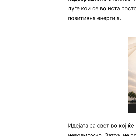
луѓе кои се во иста сост
позитивна енергија.
Идејата за свет во кој ќ
невозможно. Затоа, не тр