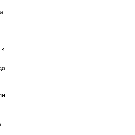
ка
 и
до
ли
а