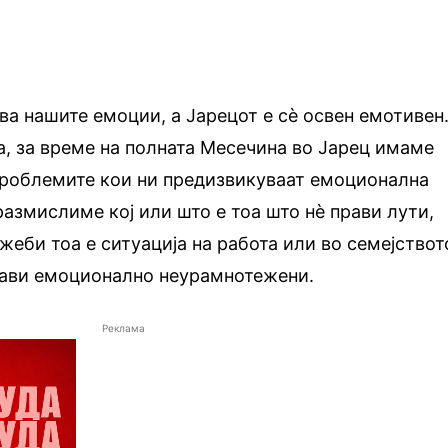
ва нашите емоции, а Јарецот е сè освен емотивен
ка, за време на полната Месечина во Јарец имаме
роблемите кои ни предизвикуваат емоционална
размислиме кој или што е тоа што нè прави лути,
жеби тоа е ситуација на работа или во семејствот
прави емоционално неурамнотежени.
Реклама