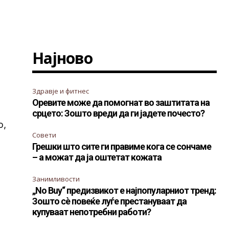
Најново
.
Здравје и фитнес
Оревите може да помогнат во заштитата на
срцето: Зошто вреди да ги јадете почесто?
о,
Совети
Грешки што сите ги правиме кога се сончаме
– а можат да ја оштетат кожата
Занимливости
„No Buy“ предизвикот е најпопуларниот тренд:
Зошто сè повеќе луѓе престануваат да
купуваат непотребни работи?