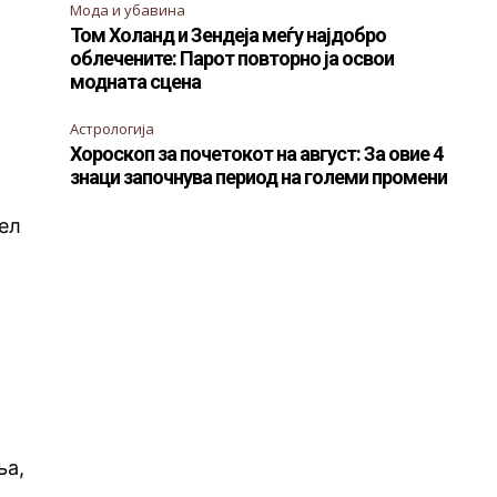
Мода и убавина
Том Холанд и Зендеја меѓу најдобро
облечените: Парот повторно ја освои
модната сцена
Астрологија
Хороскоп за почетокот на август: За овие 4
знаци започнува период на големи промени
цел
ња,