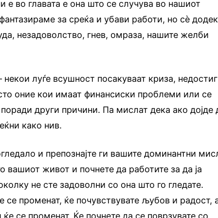
и е во главата е она што се случува во нашиот
фантазираме за среќа и убави работи, но сè доде
суда, незадоволство, гнев, омраза, нашите желби
 некои луѓе всушност посакуваат криза, недостиг
есто оние кои имаат финансиски проблеми или се
поради други причини. Па мислат дека ако дојде 
еќни како нив.
 огледало и препознајте ги вашите доминантни мис
о вашиот живот и почнете да работите за да ја
колку не сте задоволни со она што го гледате.
 се променат, ќе почувствувате љубов и радост, 
ќе се променат. Ќе почнете да се поврзувате со