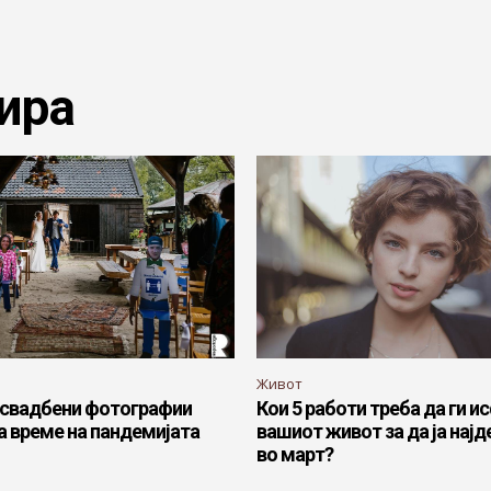
ира
Живот
 свадбени фотографии
Кои 5 работи треба да ги и
а време на пандемијата
вашиот живот за да ја најд
во март?