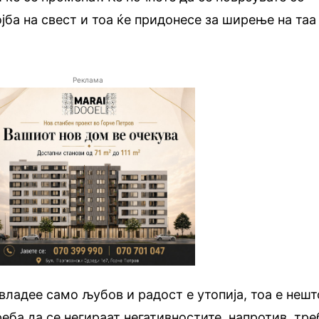
ојба на свест и тоа ќе придонесе за ширење на таа
Реклама
е владее само љубов и радост е утопија, тоа е нешт
еба да се негираат негативностите, напротив, тре