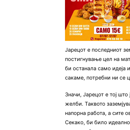
Јарецот е последниот зе
постигнување цел на мат
би останала само идеја и
сакаме, потребни ни се ц
Значи, Јарецот е тој што
желби. Таквото заземјув
напорна работа, а сите 
Секако, би било идеално