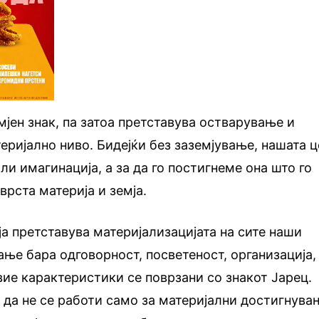
мјен знак, па затоа претставува остварување и
еријално ниво. Бидејќи без заземјување, нашата 
ли имагинација, а за да го постигнеме она што го
врста материја и земја.
 ја претставува материјализацијата на сите наши
ање бара одговорност, посветеност, организација,
овие карактеристики се поврзани со знакот Јарец.
 да не се работи само за материјални достигнува