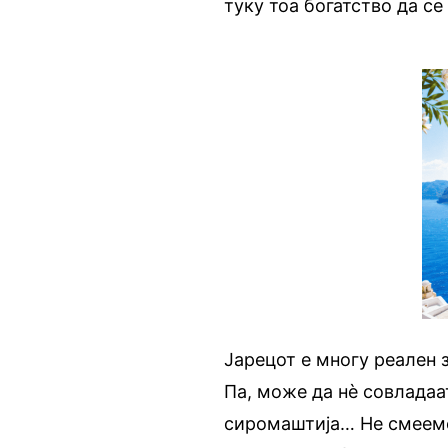
туку тоа богатство да се
Јарецот е многу реален 
Па, може да нè совладаа
сиромаштија… Не смееме