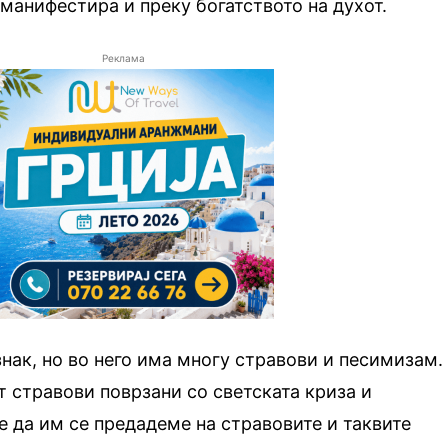
 манифестира и преку богатството на духот.
Реклама
знак, но во него има многу стравови и песимизам.
т стравови поврзани со светската криза и
 да им се предадеме на стравовите и таквите