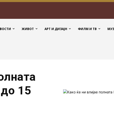
ВОСТИ
ЖИВОТ
АРТ И ДИЗАЈН
ФИЛМ И ТВ
МУ
полната
 до 15