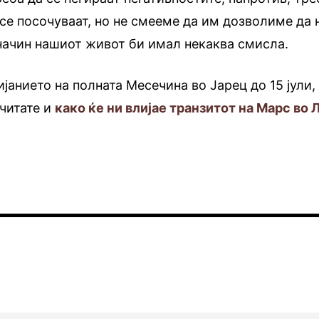
 се посочуваат, но не смееме да им дозволиме да 
 начин нашиот живот би имал некаква смисла.
јанието на полната Месечина во Јарец до 15 јули,
читате и
како ќе ни влијае транзитот на Марс во 