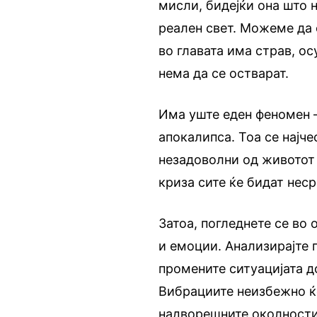
мисли, бидејќи она што н
реален свет. Можеме да 
во главата има страв, о
нема да се остварат.
Има уште еден феномен –
апокалипса. Тоа се најч
незадоволни од животот 
криза сите ќе бидат неср
Затоа, погледнете се во
и емоции. Анализирајте г
промените ситуацијата до
Вибрациите неизбежно ќе
надворешните околности 