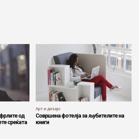
Арт и дизајн
сфрлите од
Совршена фотелја за љубителите на
ете среќата
книги