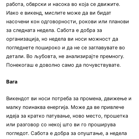
работа, обврски и насока во која се движите.
Иако е викенд, мислите може да ви бидат
насочени кон одговорности, рокови или планови
за следната недела. Сабота е добра за
организација, но недела ви носи можност да
погледнете пошироко и да не се заглавувате во
детали. Во љубовта, не анализирајте премногу.
Понекогаш е доволно само да почувствувате.
Вага
Викендот ви носи потреба за промена, движење и
малку поинаква енергија. Може да ве привлече
идеја за кратко патување, ново место, прошетка
или разговор со некој што ви го проширува
погледот. Сабота е добра за опуштање, а недела