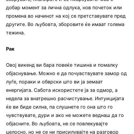
добар момент за лична одлука, нов почеток или
промена во начинот на кој се претставувате пред
другите. Во љубовта, зборовите ќе имаат голема
тежина.
Рак
Овој викенд ви бара повеќе тишина и помалку
објаснување. Можно е да почувствувате замор од
луѓе, пораки и обврски што ви ја земаат
енергијата. Сабота искористете ја за одмор, а
недела за внатрешно расчистување. Интуицијата
ќе ви биде силна, па слушнете го она што го
чувствувате, дури и ако не можете веднаш да го
објасните. Во љубовта, не се повлекувајте
целосно, но не се ни присилувајте на разговор