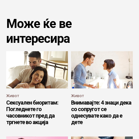
Може ќе ве
интересира
Живот
Живот
Сексуален биоритам:
Внимавајте: 4 знаци дека
Погледнете го
со сопругот се
часовникот пред да
однесувате како да е
тргнете во акција
дете