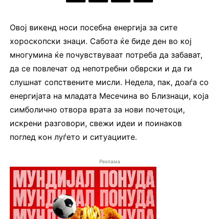
Овој викенд носи посебна енергија за сите
хороскопски знаци. Сабота ќе биде ден во кој
многумина ќе почувствуваат потреба да забават,
да се повлечат од непотребни обврски и да ги
слушнат сопствените мисли. Недела, пак, доаѓа со
енергијата на младата Месечина во Близнаци, која
симболично отвора врата за нови почетоци,
искрени разговори, свежи идеи и поинаков
поглед кон луѓето и ситуациите.
Реклама