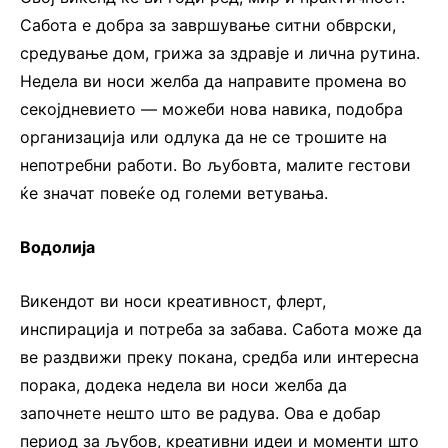
Сабота е добра за завршување ситни обврски,
средување дом, грижа за здравје и лична рутина.
Недела ви носи желба да направите промена во
секојдневието — можеби нова навика, подобра
организација или одлука да не се трошите на
непотребни работи. Во љубовта, малите гестови
ќе значат повеќе од големи ветувања.
Водолија
Викендот ви носи креативност, флерт,
инспирација и потреба за забава. Сабота може да
ве раздвижи преку покана, средба или интересна
порака, додека недела ви носи желба да
започнете нешто што ве радува. Ова е добар
период за љубов, креативни идеи и моменти што