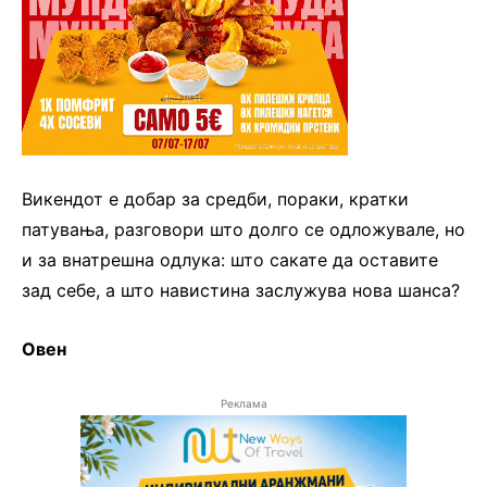
Викендот е добар за средби, пораки, кратки
патувања, разговори што долго се одложувале, но
и за внатрешна одлука: што сакате да оставите
зад себе, а што навистина заслужува нова шанса?
Овен
Реклама