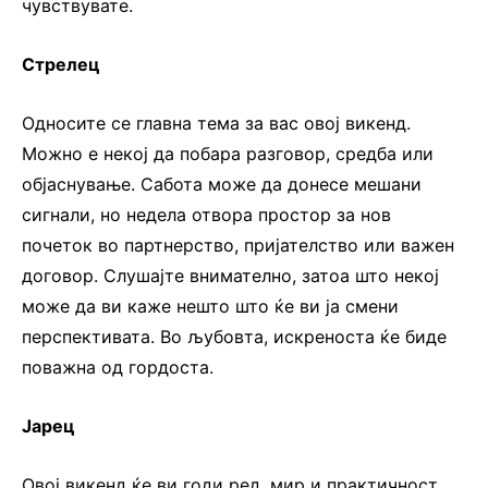
чувствувате.
Стрелец
Односите се главна тема за вас овој викенд.
Можно е некој да побара разговор, средба или
објаснување. Сабота може да донесе мешани
сигнали, но недела отвора простор за нов
почеток во партнерство, пријателство или важен
договор. Слушајте внимателно, затоа што некој
може да ви каже нешто што ќе ви ја смени
перспективата. Во љубовта, искреноста ќе биде
поважна од гордоста.
Јарец
Овој викенд ќе ви годи ред, мир и практичност.