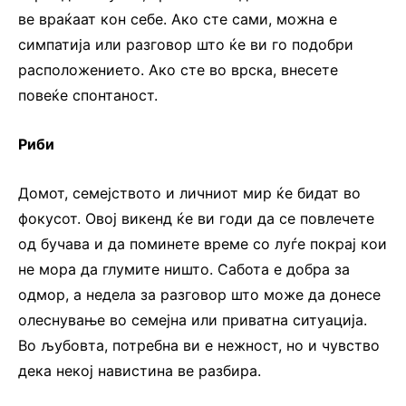
ве враќаат кон себе. Ако сте сами, можна е
симпатија или разговор што ќе ви го подобри
расположението. Ако сте во врска, внесете
повеќе спонтаност.
Риби
Домот, семејството и личниот мир ќе бидат во
фокусот. Овој викенд ќе ви годи да се повлечете
од бучава и да поминете време со луѓе покрај кои
не мора да глумите ништо. Сабота е добра за
одмор, а недела за разговор што може да донесе
олеснување во семејна или приватна ситуација.
Во љубовта, потребна ви е нежност, но и чувство
дека некој навистина ве разбира.