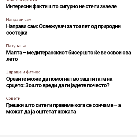
Интересни факти што сигурно не сте ги знаеле
Направи сам
Направи сам: Освежувач за тоалет од природни
состојки
Патувања
Малта – медитеранскиот бисер што ќе ве освои ова
лето
Здравје и фитнес
Оревите може да помогнат во заштитата на
срцето: Зошто вреди да ги јадете почесто?
Совети
Грешки што сите ги правиме кога се сончаме – а
можат да ја оштетат кожата