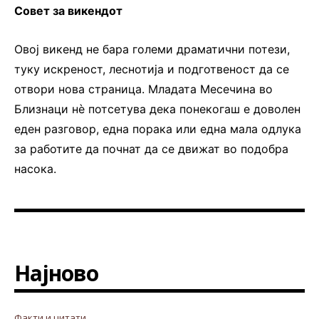
Совет за викендот
Овој викенд не бара големи драматични потези,
туку искреност, леснотија и подготвеност да се
отвори нова страница. Младата Месечина во
Близнаци нè потсетува дека понекогаш е доволен
еден разговор, една порака или една мала одлука
за работите да почнат да се движат во подобра
насока.
Најново
Факти и цитати