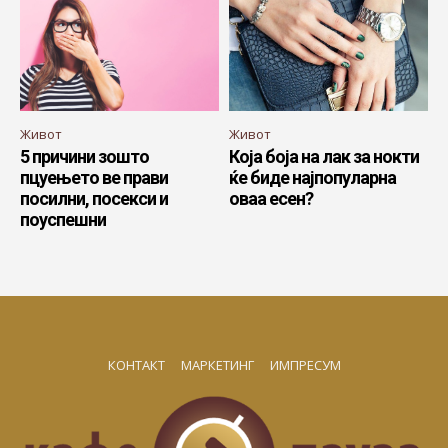
Живот
Живот
5 причини зошто
Која боја на лак за нокти
пцуењето ве прави
ќе биде најпопуларна
посилни, посекси и
оваа есен?
поуспешни
КОНТАКТ
МАРКЕТИНГ
ИМПРЕСУМ