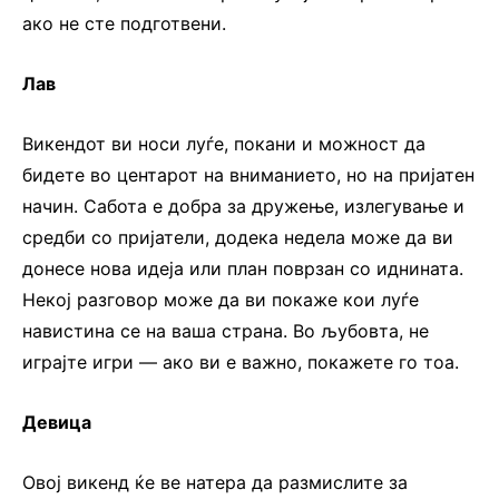
ако не сте подготвени.
Лав
Викендот ви носи луѓе, покани и можност да
бидете во центарот на вниманието, но на пријатен
начин. Сабота е добра за дружење, излегување и
средби со пријатели, додека недела може да ви
донесе нова идеја или план поврзан со иднината.
Некој разговор може да ви покаже кои луѓе
навистина се на ваша страна. Во љубовта, не
играјте игри — ако ви е важно, покажете го тоа.
Девица
Овој викенд ќе ве натера да размислите за