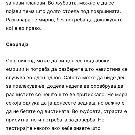
за нови планови. Во љубовта, можно е да се
појави тема што долго стоела под површината.
Разговарајте мирно, без потреба да докажувате
кој е во право.
Скорпија
Овој викенд може да ви донесе подлабоки
емоции и потреба да разберете што навистина се
случува во еден однос. Сабота може да биде ден
за повлекување, додека недела ве охрабрува да
расчистите со нешто што ве притискало. Не мора
секоја одлука да ја донесете веднаш, но важно е
да не бегате од вистината. Во љубовта, страста е
присутна, но и потребата за доверба. Не
тестирајте некого ако веќе знаете што