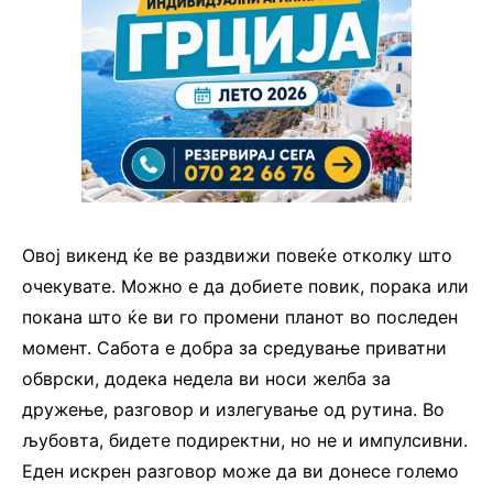
Овој викенд ќе ве раздвижи повеќе отколку што
очекувате. Можно е да добиете повик, порака или
покана што ќе ви го промени планот во последен
момент. Сабота е добра за средување приватни
обврски, додека недела ви носи желба за
дружење, разговор и излегување од рутина. Во
љубовта, бидете подиректни, но не и импулсивни.
Еден искрен разговор може да ви донесе големо