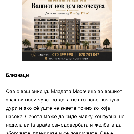
Близнаци
Ова е ваш викенд. Младата Месечина во вашиот
знак ви носи чувство дека нешто ново почнува,
дури и ако сè уште не знаете точно во која
насока. Сабота може да биде малку конфузна, но
недела ви ја враќа самодовербата и желбата да
зборувате, планирате и се поврзувате. Ова е