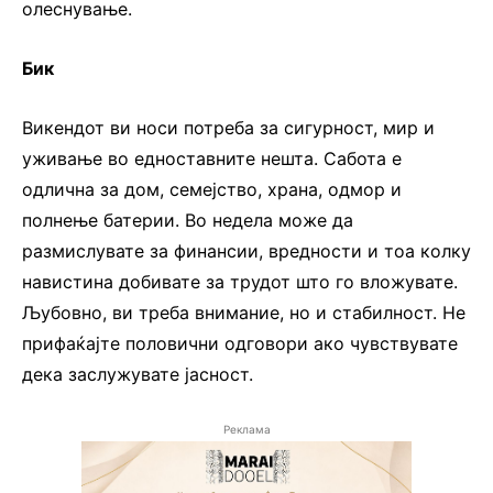
олеснување.
Бик
Викендот ви носи потреба за сигурност, мир и
уживање во едноставните нешта. Сабота е
одлична за дом, семејство, храна, одмор и
полнење батерии. Во недела може да
размислувате за финансии, вредности и тоа колку
навистина добивате за трудот што го вложувате.
Љубовно, ви треба внимание, но и стабилност. Не
прифаќајте половични одговори ако чувствувате
дека заслужувате јасност.
Реклама