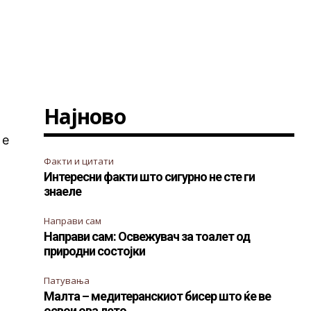
Најново
 е
Факти и цитати
Интересни факти што сигурно не сте ги
знаеле
Направи сам
Направи сам: Освежувач за тоалет од
природни состојки
Патувања
Малта – медитеранскиот бисер што ќе ве
освои ова лето