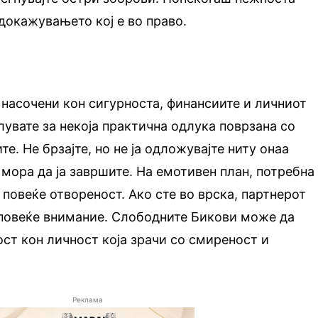
докажувањето кој е во право.
 насочени кон сигурноста, финансиите и личниот
увате за некоја практична одлука поврзана со
те. Не брзајте, но не ја одложувајте ниту онаа
 мора да ја завршите. На емотивен план, потребна
 повеќе отвореност. Ако сте во врска, партнерот
 повеќе внимание. Слободните Бикови може да
ст кон личност која зрачи со смиреност и
Реклама