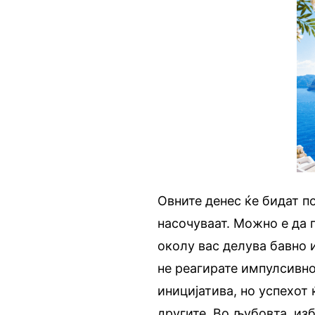
Овните денес ќе бидат по
насочуваат. Можно е да 
околу вас делува бавно 
не реагирате импулсивно
иницијатива, но успехот 
другите. Во љубовта, из