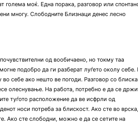
т голема моќ. Една порака, разговор или спонтан
ени многу. Слободните Близнаци денес лесно
 почувствителни од вообичаено, но токму таа
могне подобро да ги разберат луѓето околу себе.
у во себе ако нешто ве погоди. Разговор со блиска
се олеснување. На работа, потребно е да се држи
лите туѓото расположение да ве исфрли од
денот носи потреба за блискост. Ако сте во врска
е. Ако сте слободни, можно е да се сетите на