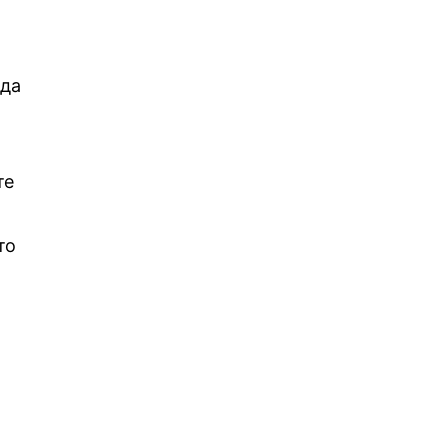
 да
те
то