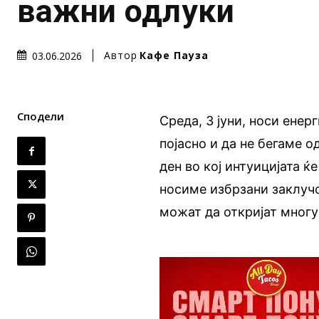
важни одлуки
Автор
Кафе Пауза
03.06.2026
Сподели
Среда, 3 јуни, носи енер
појасно и да не бегаме о
ден во кој интуицијата ќ
носиме избрзани заклучо
можат да откријат многу