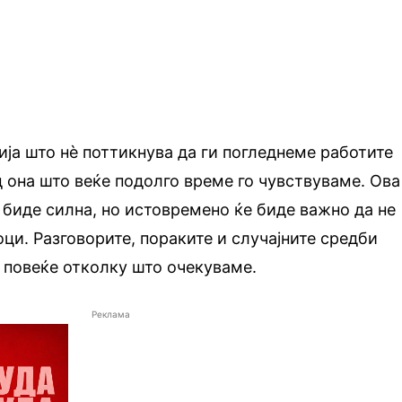
гија што нè поттикнува да ги погледнеме работите
д она што веќе подолго време го чувствуваме. Ова
е биде силна, но истовремено ќе биде важно да не
ци. Разговорите, пораките и случајните средби
 повеќе отколку што очекуваме.
Реклама