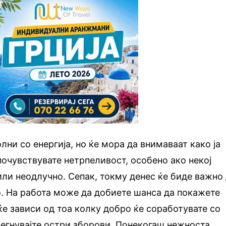
лни со енергија, но ќе мора да внимаваат како ја
почувствувате нетрпеливост, особено ако некој
или неодлучно. Сепак, токму денес ќе биде важно
. На работа може да добиете шанса да покажете
ќе зависи од тоа колку добро ќе соработувате со
бегнувајте остри зборови. Понекогаш нежноста