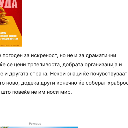
 погоден за искреност, но не и за драматични
 ќе се цени трпеливоста, добрата организација и
е и другата страна. Некои знаци ќе почувствуваат
то ново, додека други конечно ќе соберат храбро
о што повеќе не им носи мир.
Реклама