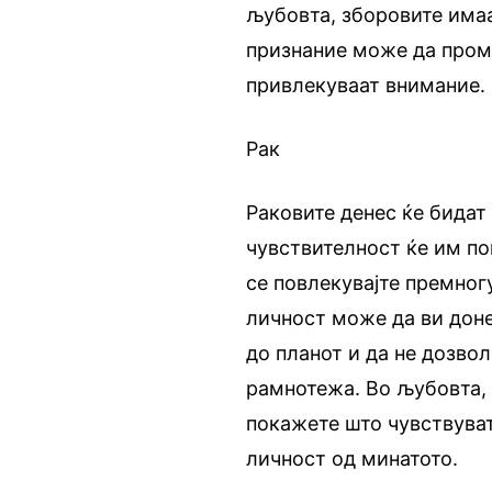
љубовта, зборовите имаа
признание може да пром
привлекуваат внимание.
Рак
Раковите денес ќе бидат
чувствителност ќе им по
се повлекувајте премног
личност може да ви доне
до планот и да не дозво
рамнотежа. Во љубовта, 
покажете што чувствуват
личност од минатото.