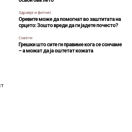
Здравје и фитнес
Оревите може да помогнат во заштитата на
срцето: Зошто вреди да ги јадете почесто?
Совети
Грешки што сите ги правиме кога се сончаме
– а можат да ја оштетат кожата
ст