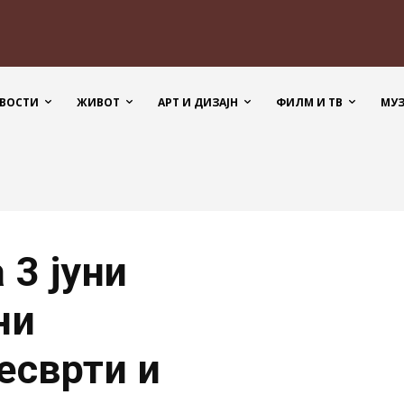
ВОСТИ
ЖИВОТ
АРТ И ДИЗАЈН
ФИЛМ И ТВ
МУ
 3 јуни
ни
есврти и