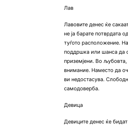
Лав
Лавовите денес ќе сакаа
не ја барате потврдата о
туѓото расположение. На
поддршка или шанса да с
приземјени. Во љубовта,
внимание. Наместо да оч
ви недостасува. Слободн
самодоверба.
Девица
Девиците денес ќе бидат