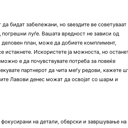
т да бидат забележани, но ѕвездите ве советуваат
д погрешни луѓе. Вашата вредност не зависи од
 деловен план, може да добиете комплимент,
е истакнете. Искористете ја можноста, но остане
 можно е да почувствувате потреба за повеќе
екувате партнерот да чита меѓу редови, кажете ш
ите Лавови денес можат да освојат со шарм и
 фокусирани на детали, обврски и завршување на