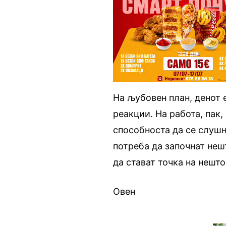
На љубовен план, денот е
реакции. На работа, пак,
способноста да се слушн
потреба да започнат неш
да стават точка на нешт
Овен