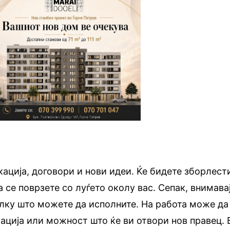
кација, договори и нови идеи. Ќе бидете зборлест
 се поврзете со луѓето околу вас. Сепак, внимава
олку што можете да исполните. На работа може да
ација или можност што ќе ви отвори нов правец. 