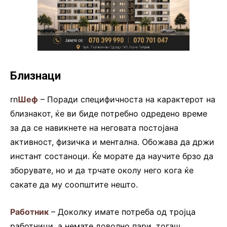
Близнаци
rn
Шеф
– Поради специфичноста на карактерот на
близнакот, ќе ви биде потребно одредено време
за да се навикнете на неговата постојана
активност, физичка и ментална. Обожава да држи
инстант состаноци. Ќе морате да научите брзо да
зборувате, но и да трчате околу него кога ќе
сакате да му соопштите нешто.
Работник
– Доколку имате потреба од тројца
работници, а немате доволно пари, тогаш