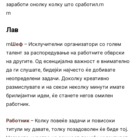
заработи онолку колку што сработил.rn
rn
Лав
rn
Шеф
– Исклучителни организатори со голем
талент за распоредување на работните обврски
на другите. Од есенцијална важност е внимателно
да ги слушате, бидејќи најчесто ќе добивате
неопределени задачи. Доколку креативно
размислувате и на секои неколку минути имате
брилијантни идеи, ќе станете негов омилен
работник.
Работник
– Колку повеќе задачи и повисоки
титули му давате, толку позадоволен ќе биде тој.