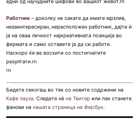
едни од најчудните шефови во вашиот живот.rn
Работник
– доколку не сакате да имате мрзлив,
незаинтересиран, нерасположен работник, дајте ѝ
ја на оваа личност најкреативната позиција во
фирмата и само оставете ја да си работи.
Наскоро ќе ве восхити со постигнатите
резултати.rn
rn
Бидете секогаш во тек со новите содржини на
Кафе пауза
. Следете нè
на Твитер
или пак станете
фанови на
нашата страница на Фејсбук
.