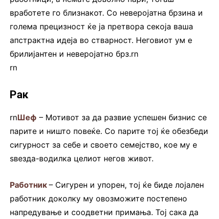
вработете го близнакот. Со неверојатна брзина и
голема прецизност ќе ја претвора секоја ваша
апстрактна идеја во стварност. Неговиот ум е
брилијантен и неверојатно брз.rn
rn
Рак
rn
Шеф
– Мотивот за да развие успешен бизнис се
парите и ништо повеќе. Со парите тој ќе обезбеди
сигурност за себе и своето семејство, кое му е
ѕвезда-водилка целиот негов живот.
Работник
– Сигурен и упорен, тој ќе биде лојален
работник доколку му овозможите постепено
напредување и соодветни примања. Тој сака да