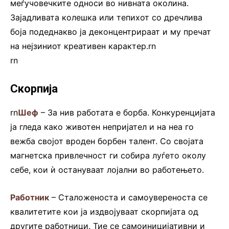
меѓучовечките односи во нивната околина.
Зајадливата колешка или тепихот со дречлива
боја подеднакво ја деконцентрираат и му пречат
на нејзиниот креативен карактер.rn
rn
Скорпија
rn
Шеф
– За нив работата е борба. Конкуренцијата
ја гледа како животен непријател и на неа го
вежба својот вроден борбен талент. Со својата
магнетска привлечност ги собира луѓето околу
себе, кои ѝ остануваат лојални во работењето.
Работник
– Сталоженоста и самоувереноста се
квалитетите кои ја издвојуваат скорпијата од
другите работници. Тие се самоиницијативни и