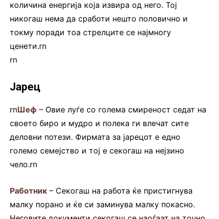
количина енергија која извира од него. Тој
никогаш нема да сработи нешто половично и
токму поради тоа стрелците се најмногу
ценети.rn
rn
Јарец
rn
Шеф
– Овие луѓе со голема смиреност седат на
своето биро и мудро и полека ги влечат сите
деловни потези. Фирмата за јарецот е едно
големо семејство и тој е секогаш на нејзино
чело.rn
Работник
– Секогаш на работа ќе пристигнува
малку порано и ќе си заминува малку покасно.
Неговите документи секогаш се наоѓаат на точно