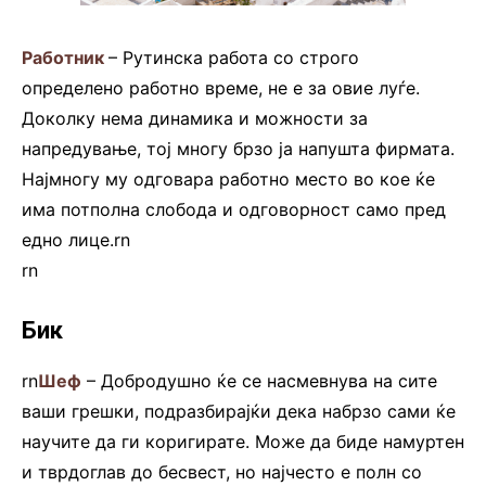
Работник
– Рутинска работа со строго
определено работно време, не е за овие луѓе.
Доколку нема динамика и можности за
напредување, тој многу брзо ја напушта фирмата.
Најмногу му одговара работно место во кое ќе
има потполна слобода и одговорност само пред
едно лице.rn
rn
Бик
rn
Шеф
– Добродушно ќе се насмевнува на сите
ваши грешки, подразбирајќи дека набрзо сами ќе
научите да ги коригирате. Може да биде намуртен
и тврдоглав до бесвест, но најчесто е полн со