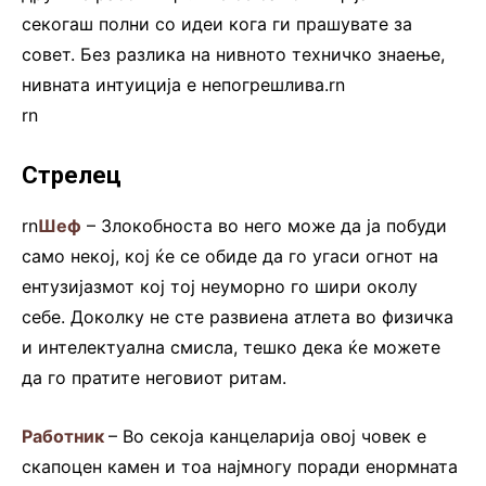
секогаш полни со идеи кога ги прашувате за
совет. Без разлика на нивното техничко знаење,
нивната интуиција е непогрешлива.rn
rn
Стрелец
rn
Шеф
– Злокобноста во него може да ја побуди
само некој, кој ќе се обиде да го угаси огнот на
ентузијазмот кој тој неуморно го шири околу
себе. Доколку не сте развиена атлета во физичка
и интелектуална смисла, тешко дека ќе можете
да го пратите неговиот ритам.
Работник
– Во секоја канцеларија овој човек е
скапоцен камен и тоа најмногу поради енормната