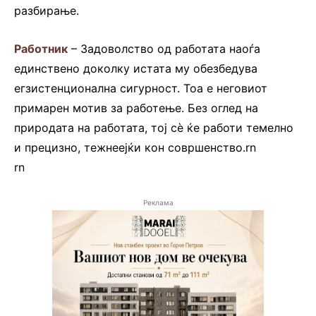
разбирање.
Работник
– Задоволство од работата наоѓа
единствено доколку истата му обезбедува
егзистенционална сигурност. Тоа е неговиот
примарен мотив за работење. Без оглед на
природата на работата, тој сè ќе работи темелно
и прецизно, тежнеејќи кон совршенство.rn
rn
Реклама