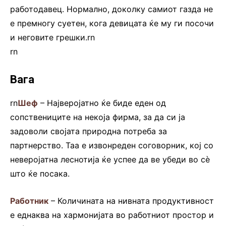
работодавец. Нормално, доколку самиот газда не
е премногу суетен, кога девицата ќе му ги посочи
и неговите грешки.rn
rn
Вага
rn
Шеф
– Најверојатно ќе биде еден од
сопствениците на некоја фирма, за да си ја
задоволи својата природна потреба за
партнерство. Таа е извонреден соговорник, кој со
неверојатна леснотија ќе успее да ве убеди во сѐ
што ќе посака.
Работник
– Количината на нивната продуктивност
е еднаква на хармонијата во работниот простор и