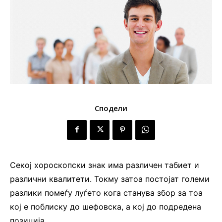
Сподели
Секој хороскопски знак има различен табиет и
различни квалитети. Токму затоа постојат големи
разлики помеѓу луѓето кога станува збор за тоа
кој е поблиску до шефовска, а кој до подредена
позиција.