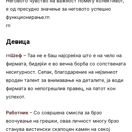
Неговото чувство на важност помеѓу колективот,
е од пресудно значење за неговото успешно
функционирање.rn
rn
Девица
rn
Шеф
– Таа не е баш најсреќна што е на чело на
фирмата, бидејќи е во вечна борба со сопствената
несигурност. Сепак, благодарение на нејзиниот
вроден талент за внимавање на деталите, ја води
фирмата во непогрешлив правец, на патот кон
успехот.
Работник
– Со совршена смисла за брзо
воочување на грешки, оваа личност многу брзо
станува вистински скапоцен камен на секој