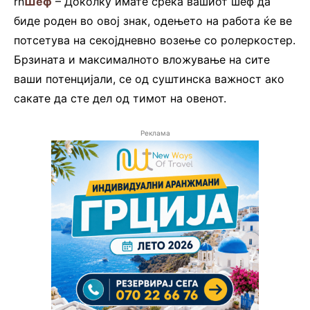
rn
Шеф
– Доколку имате среќа вашиот шеф да
биде роден во овој знак, одењето на работа ќе ве
потсетува на секојдневно возење со ролеркостер.
Брзината и максималното вложување на сите
ваши потенцијали, се од суштинска важност ако
сакате да сте дел од тимот на овенот.
Реклама