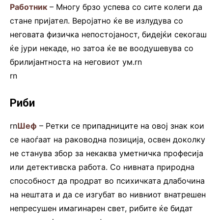
Работник
– Многу брзо успева со сите колеги да
стане пријател. Веројатно ќе ве излудува со
неговата физичка непостојаност, бидејќи секогаш
ќе јури некаде, но затоа ќе ве воодушевува со
брилијантноста на неговиот ум.rn
rn
Риби
rn
Шеф
– Ретки се припадниците на овој знак кои
се наоѓаат на раководна позиција, освен доколку
не станува збор за некаква уметничка професија
или детективска работа. Со нивната природна
способност да продрат во психичката длабочина
на нештата и да се изгубат во нивниот внатрешен
непресушен имагинарен свет, рибите ќе бидат