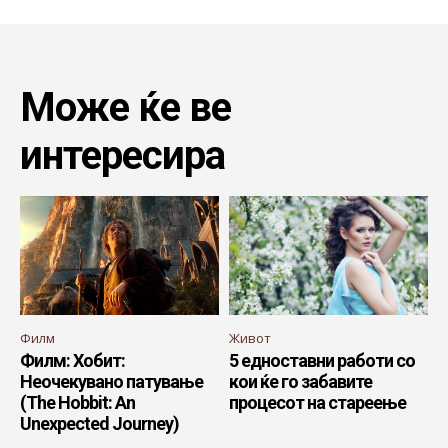
Може ќе ве
интересира
Филм
Живот
Филм: Хобит:
5 едноставни работи со
Неочекувано патување
кои ќе го забавите
(The Hobbit: An
процесот на стареење
Unexpected Journey)