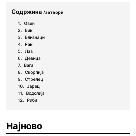
Содржина
/затвори
Овен
Бик
Близнаци
Рак
Лав
Девица
Вага
Скорпија
Стрелец
Јарец
Водолија
Риби
Најново