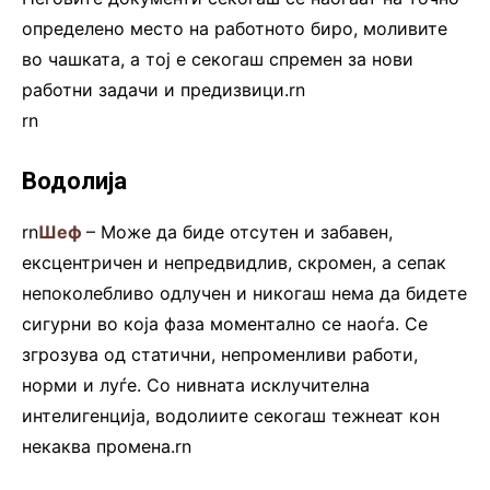
определено место на работното биро, моливите
во чашката, а тој е секогаш спремен за нови
работни задачи и предизвици.rn
rn
Водолија
rn
Шеф
– Може да биде отсутен и забавен,
ексцентричен и непредвидлив, скромен, а сепак
непоколебливо одлучен и никогаш нема да бидете
сигурни во која фаза моментално се наоѓа. Се
згрозува од статични, непроменливи работи,
норми и луѓе. Со нивната исклучителна
интелигенција, водолиите секогаш тежнеат кон
некаква промена.rn