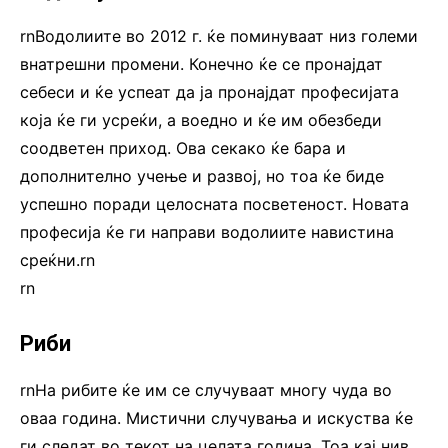
rnВодолиите во 2012 г. ќе поминуваат низ големи
внатрешни промени. Конечно ќе се пронајдат
себеси и ќе успеат да ја пронајдат професијата
која ќе ги усреќи, а воедно и ќе им обезбеди
соодветен приход. Ова секако ќе бара и
дополнително учење и развој, но тоа ќе биде
успешно поради целосната посветеност. Новата
професија ќе ги направи водолиите навистина
среќни.rn
rn
Риби
rnНа рибите ќе им се случуваат многу чуда во
оваа година. Мистични случувања и искуства ќе
ги следат во текот на целата година. Тоа кај нив