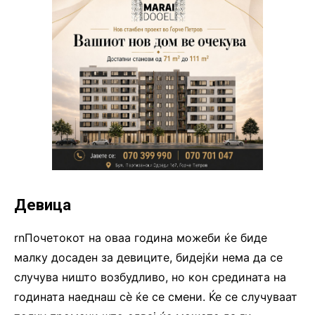
Девица
rnПочетокот на оваа година можеби ќе биде
малку досаден за девиците, бидејќи нема да се
случува ништо возбудливо, но кон средината на
годината наеднаш сè ќе се смени. Ќе се случуваат