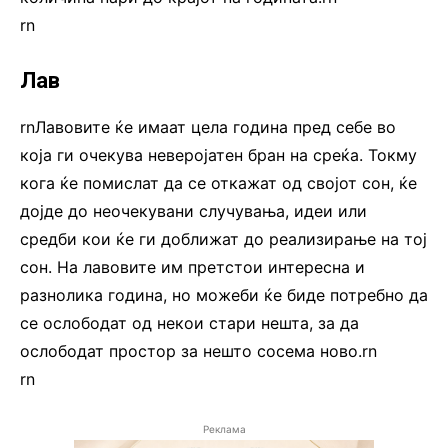
rn
Лав
rnЛавовите ќе имаат цела година пред себе во
која ги очекува неверојатен бран на среќа. Токму
кога ќе помислат да се откажат од својот сон, ќе
дојде до неочекувани случувања, идеи или
средби кои ќе ги доближат до реализирање на тој
сон. На лавовите им претстои интересна и
разнолика година, но можеби ќе биде потребно да
се ослободат од некои стари нешта, за да
ослободат простор за нешто сосема ново.rn
rn
Реклама