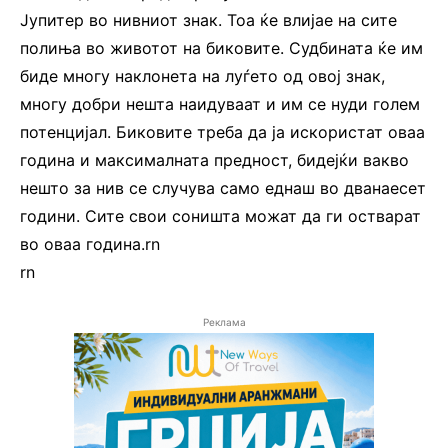
Јупитер во нивниот знак. Тоа ќе влијае на сите
полиња во животот на биковите. Судбината ќе им
биде многу наклонета на луѓето од овој знак,
многу добри нешта наидуваат и им се нуди голем
потенцијал. Биковите треба да ја искористат оваа
година и максималната предност, бидејќи вакво
нешто за нив се случува само еднаш во дванаесет
години. Сите свои соништа можат да ги остварат
во оваа година.rn
rn
Реклама