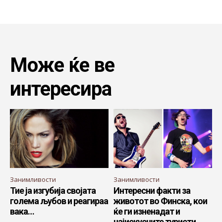
Може ќе ве
интересира
Занимливости
Занимливости
Тие ја изгубија својата
Интересни факти за
голема љубов и реагираа
животот во Финска, кои
вака…
ќе ги изненадат и
најискусните туристи