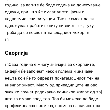
година, за вагите ќе биде година на донесување
одлуки, при што ќе имаат чисти, јасни и
недвосмислени ситуации. Тие не смеат да ги
одложуваат работите ниту нивниот тек, туку
треба да се посветат на следниот чекор.rn
rn
Скорпија
rnОваа година е многу значајна за скорпиите,
бидејќи ќе започнат некои големи и значајни
нешта кои ќе го одредат понатамошниот тек на
нивниот живот. Многу од припадниците на овој
знак ќе почнат радикално поинаков живот од тој
што го имале пред тоа. Тоа би можело да биде
професионална промена, промена на начинот на