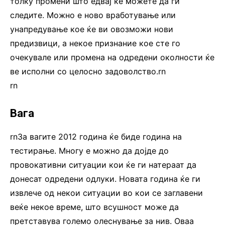
толку промени што едвај ќе можете да ги
следите. Можно е ново вработување или
унапредување кое ќе ви овозможи нови
предизвици, а некое признание кое сте го
очекувале или промена на одредени околности ќе
ве исполни со целосно задоволство.rn
rn
Вага
rnЗа вагите 2012 година ќе биде година на
тестирање. Многу е можно да дојде до
провокативни ситуации кои ќе ги натераат да
донесат одредени одлуки. Новата година ќе ги
извлече од некои ситуации во кои се заглавени
веќе некое време, што всушност може да
претставува големо олеснување за нив. Оваа