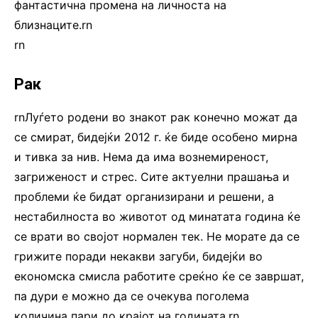
фантастична промена на личноста на
близнаците.rn
rn
Рак
rnЛуѓето родени во знакот рак конечно можат да
се смират, бидејќи 2012 г. ќе биде особено мирна
и тивка за нив. Нема да има вознемиреност,
загриженост и стрес. Сите актуелни прашања и
проблеми ќе бидат организирани и решени, а
нестабилноста во животот од минатата година ќе
се врати во својот нормален тек. Не морате да се
грижите поради некакви загуби, бидејќи во
економска смисла работите среќно ќе се завршат,
па дури е можно да се очекува поголема
количина пари до крајот на годината.rn