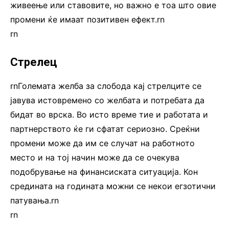
живеење или ставовите, но важно е тоа што овие
промени ќе имаат позитивен ефект.rn
rn
Стрелец
rnГолемата желба за слобода кај стрелците се
јавува истовремено со желбата и потребата да
бидат во врска. Во исто време тие и работата и
партнерството ќе ги сфатат сериозно. Среќни
промени може да им се случат на работното
место и на тој начин може да се очекува
подобрување на финансиската ситуација. Кон
средината на годината можни се некои егзотични
патувања.rn
rn