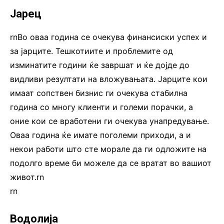
Јарец
rnВо оваа година се очекува финансиски успех и
за јарците. Тешкотиите и проблемите од
изминатите години ќе завршат и ќе дојде до
видливи резултати на вложувањата. Јарците кои
имаат сопствен бизнис ги очекува стабилна
година со многу клиенти и големи порачки, а
оние кои се вработени ги очекува унапредување.
Оваа година ќе имате поголеми приходи, а и
некои работи што сте морале да ги одложите на
подолго време би можеле да се вратат во вашиот
живот.rn
rn
Водолија