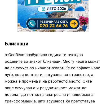
Близнаци
rnОсобено возбудлива година ги очекува
родените во знакот близнаци. Многу нешта можат
да се случат во нивниот живот. Ќе се појават нови
луѓе, нови контакти, патувања во странство, а
можна е промена и на работното место. Сите
овие случувања и раздвиженост можат да
доведат до потполна внатрешна и надворешна
трансформација, што всушност ќе претставува