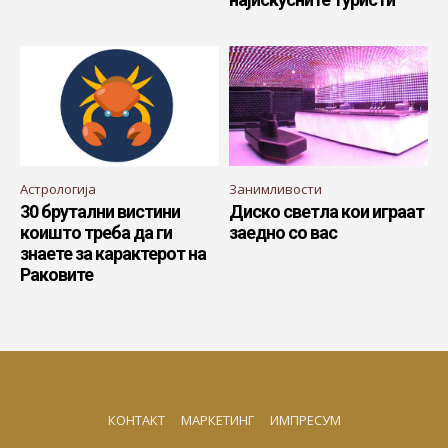
Астрологија
Занимливости
30 брутални вистини
Диско светла кои играат
коишто треба да ги
заедно со вас
знаете за карактерот на
Раковите
КОНТАКТ
МАРКЕТИНГ
ИМПРЕСУМ