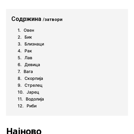
Содржина
/затвори
Овен
Бик
Близнаци
Рак
Лав
Девица
Вага
Скорпија
Стрелец
Јарец
Водолија
Риби
Најново