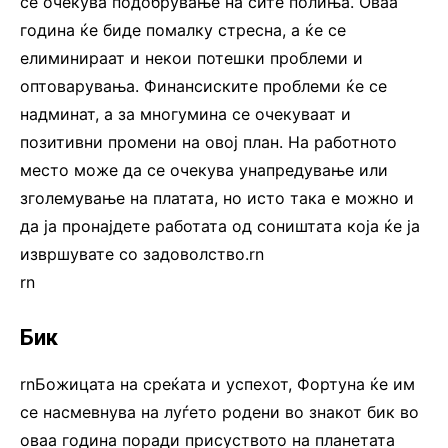
се очекува подобрување на сите полиња. Оваа
година ќе биде помалку стресна, а ќе се
елиминираат и некои потешки проблеми и
оптоварувања. Финансиските проблеми ќе се
надминат, а за многумина се очекуваат и
позитивни промени на овој план. На работното
место може да се очекува унапредување или
зголемување на платата, но исто така е можно и
да ја пронајдете работата од соништата која ќе ја
извршувате со задоволство.rn
rn
Бик
rnБожицата на среќата и успехот, Фортуна ќе им
се насмевнува на луѓето родени во знакот бик во
оваа година поради присуството на планетата