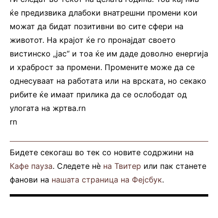
ќе предизвика длабоки внатрешни промени кои
можат да бидат позитивни во сите сфери на
животот. На крајот ќе го пронајдат своето
вистинско „јас“ и тоа ќе им даде доволно енергија
и храброст за промени. Промените може да се
однесуваат на работата или на врската, но секако
рибите ќе имаат прилика да се ослободат од
улогата на жртва.rn
rn
Бидете секогаш во тек со новите содржини на
Кафе пауза
. Следете нè
на Твитер
или пак станете
фанови на
нашата страница на Фејсбук
.