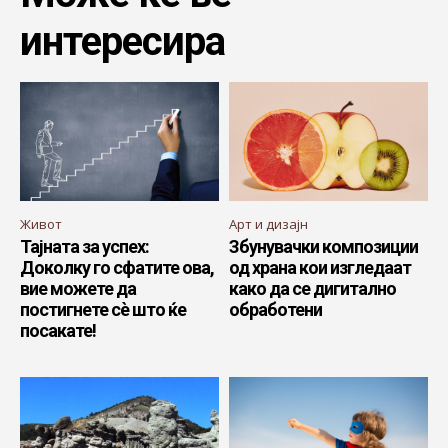
интересира
Живот
Арт и дизајн
Тајната за успех:
Збунувачки композиции
Доколку го сфатите ова,
од храна кои изгледаат
вие можете да
како да се дигитално
постигнете сè што ќе
обработени
посакате!