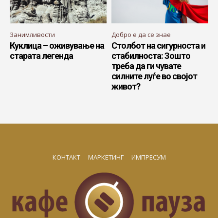
Занимливости
Добро е да се знае
Куклица – оживување на
Столбот на сигурноста и
старата легенда
стабилноста: Зошто
треба да ги чувате
силните луѓе во својот
живот?
КОНТАКТ
МАРКЕТИНГ
ИМПРЕСУМ