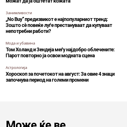
можат да ја оштетат кожата
Занимливости
„No Buy“ предизвикот е најпопуларниот тренд:
Зошто сè повеќе луѓе престануваат да купуваат
непотребни работи?
Мода и убавина
Том Холанд и Зендеја меѓу најдобро облечените:
Парот повторно ја освои модната сцена
Астрологија
Хороскоп за почетокот на август: За овие 4 знаци
започнува период на големи промени
Може ќе ве