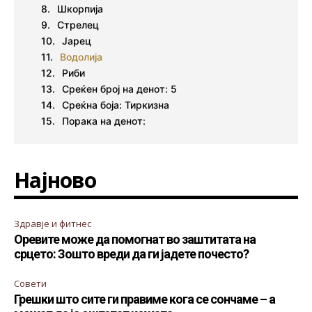
Шкорпија
Стрелец
Јарец
Водолија
Риби
Среќен број на денот: 5
Среќна боја: Тиркизна
Порака на денот:
Најново
Здравје и фитнес
Оревите може да помогнат во заштитата на
срцето: Зошто вреди да ги јадете почесто?
Совети
Грешки што сите ги правиме кога се сончаме – а