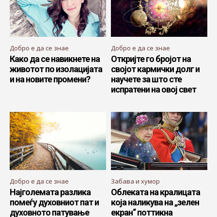
Добро е да се знае
Добро е да се знае
Како да се навикнете на
Откријте го бројот на
животот по изолацијата
својот кармички долг и
и на новите промени?
научете за што сте
испратени на овој свет
Добро е да се знае
Забава и хумор
Најголемата разлика
Облеката на кралицата
помеѓу духовниот пат и
која наликува на „зелен
духовното патување
екран“ поттикна