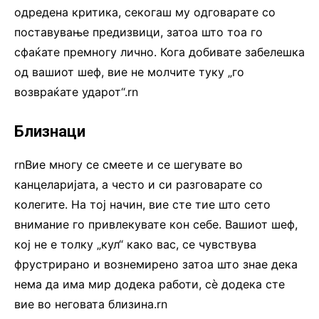
одредена критика, секогаш му одговарате со
поставување предизвици, затоа што тоа го
сфаќате премногу лично. Кога добивате забелешка
од вашиот шеф, вие не молчите туку „го
возвраќате ударот“.rn
Близнаци
rnВие многу се смеете и се шегувате во
канцеларијата, а често и си разговарате со
колегите. На тој начин, вие сте тие што сето
внимание го привлекувате кон себе. Вашиот шеф,
кој не е толку „кул“ како вас, се чувствува
фрустрирано и вознемирено затоа што знае дека
нема да има мир додека работи, сè додека сте
вие во неговата близина.rn