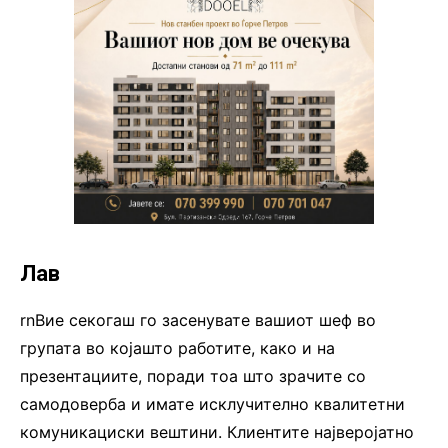
Лав
rnВие секогаш го засенувате вашиот шеф во
групата во којашто работите, како и на
презентациите, поради тоа што зрачите со
самодоверба и имате исклучително квалитетни
комуникациски вештини. Клиентите најверојатно