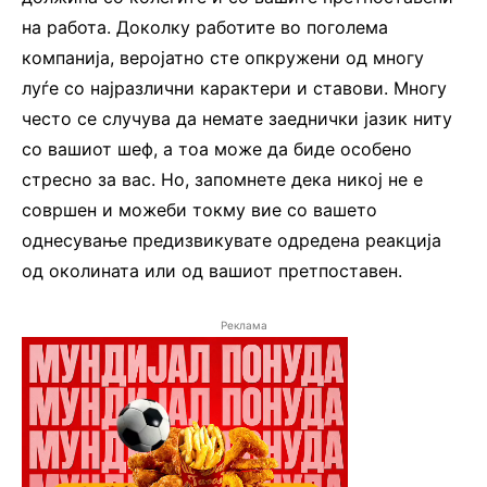
на работа. Доколку работите во поголема
компанија, веројатно сте опкружени од многу
луѓе со најразлични карактери и ставови. Многу
често се случува да немате заеднички јазик ниту
со вашиот шеф, а тоа може да биде особено
стресно за вас. Но, запомнете дека никој не е
совршен и можеби токму вие со вашето
однесување предизвикувате одредена реакција
од околината или од вашиот претпоставен.
Реклама