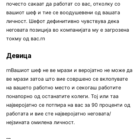
почесто сакаат да работат со вас, отколку со
вашиот шеф и тие се воодушевени од вашата
личност. Шефот дефинитивно чувствува дека
неговата позиција во компанијата му е загрозена
токму од вас.rn
Девица
rnВашиот шеф не ве мрази и веројатно не може да
ве мрази затоа што вие совршено се вклопувате
на вашето работно место и секогаш работите
понапорно од останатите колеги. Тој или таа
најверојатно се потпира на вас за 90 проценти од
работата и вие сте најверојатно неговата/
нејзината омилена личност.
rn