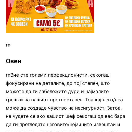
rn
Овен
rnВие сте големи перфекционисти, секогаш
фокусирани на деталите, до тој степен, што
можете да ги забележите дури и најмалите
грешки на вашиот претпоставен. Тоа кај него/неа
може да создаде чувство на несигурност. Затоа,
не чудете се ако вашиот шеф секогаш од вас бара
да ги прегледате неговите/нејзините извештаи и