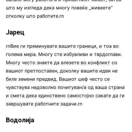
што му изгледа дека многу повеќе „живеете“
отколку што работите.rn
Јарец
rnВие ги преминувате вашите граници, и тоа во
голема мера. Многу сте избувливи и тврдоглави.
Многу често знаете да влезете во конфликт со
вашиот претпоставен, доколку вашите идеи не
биле земени предвид. Вашиот шеф често се
чувствува недоволно почитуван/а од ваша страна
и смета дека единствено самостојно сакате да ги
завршувате работните задачи.rn
Водолија