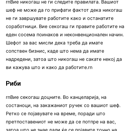
rnВие никогаш не ги следите правилата. Вашиот
шеф не може да го прифати фактот дека никогаш
не ги завршувате работите како и останатите
соработници. Вие секогаш ги правите работите на
еден сосема поинаков и неконвенционален начин.
Шефот за вас мисли дека треба да имате
сопствен бизнис, каде што нема да имате
надредени, затоа што никогаш не сакате некој да
ви кажува што и како да работите.rn
Риби
rnВие секогаш доцните. Во канцеларија, на
состаноци, на закажаниот ручек со вашиот шеф.
Ретко се појавувате на време, поради што
претпоставениот не може да се потпре на вас,
затоа што не знае дали ќе се појавите точно на