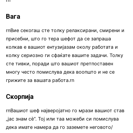
Вага
rnВие секогаш сте толку релаксирани, смирени и
присебни, што го тера шефот да се запраша
колкав е вашиот ентузијазам околу работата и
колку сериозно ги сфаќате вашите задачи. Толку
сте тивки, поради што вашиот претпоставен
многу често помислува дека воопшто и не се
грижите за вашата работа.rn
Скорпија
rnВашиот шеф најверојатно го мрази вашиот став
„јас знам сè“. Тој или таа можеби си помислува
дека имате намера да го заземете неговото/