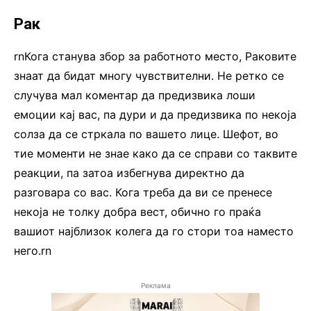
Рак
rnКога станува збор за работното место, Раковите
знаат да бидат многу чувствителни. Не ретко се
случува мал коментар да предизвика лоши
емоции кај вас, па дури и да предизвика по некоја
солза да се стркала по вашето лице. Шефот, во
тие моменти не знае како да се справи со таквите
реакции, па затоа избегнува директно да
разговара со вас. Кога треба да ви се пренесе
некоја не толку добра вест, обично го праќа
вашиот најблизок колега да го стори тоа наместо
него.rn
Реклама