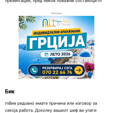
презентации, пред некои поважни состаноци.rn
Реклама
Бик
rnВие редовно имате причина или изговор за
секоја работа. Доколку вашиот шеф ви упати