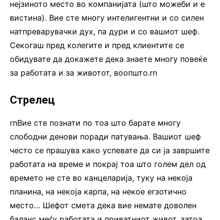
нејзиното место во компанијата (што можеби и е
вистина). Вие сте многу интелигентни и со силен
натпреварувачки дух, па дури и со вашиот шеф.
Секогаш пред колегите и пред клиентите се
обидувате да докажете дека знаете многу повеќе
за работата и за животот, воопшто.rn
Стрелец
rnВие сте познати по тоа што барате многу
слободни денови поради патувања. Вашиот шеф
често се прашува како успевате да си ја завршите
работата на време и покрај тоа што голем дел од
времето не сте во канцеларија, туку на некоја
планина, на некоја карпа, на некое егзотично
место… Шефот смета дека вие немате доволен
баланс меѓу работата и приватниот живот, затоа