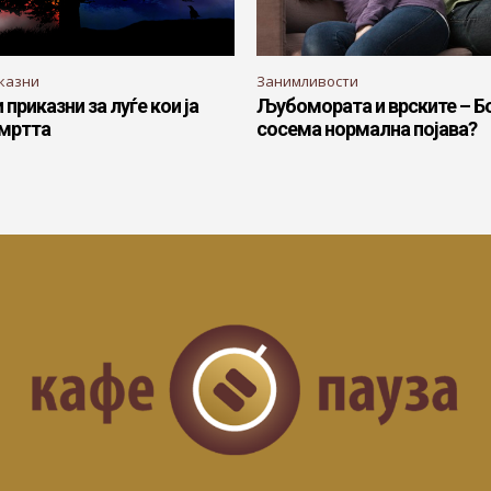
казни
Занимливости
приказни за луѓе кои ја
Љубомората и врските – Б
смртта
сосема нормална појава?