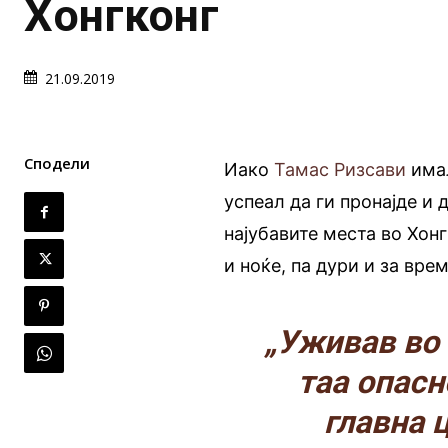
Хонгконг
21.09.2019
Сподели
Иако
Тамас Ризсави
имал
успеал да ги пронајде и 
најубавите места во Хонг
и ноќе, па дури и за врем
„Уживав во 
таа опасн
главна 