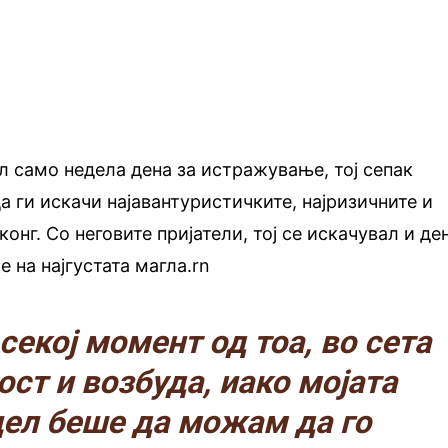
 само недела дена за истражување, тој сепак
да ги искачи најавантуристичките, најризичните и
конг. Со неговите пријатели, тој се искачувал и д
е на најгустата магла.rn
секој момент од тоа, во сета
ост и возбуда, иако мојата
цел беше да можам да го