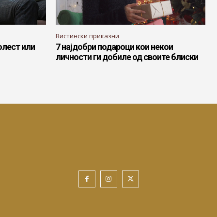
Вистински приказни
олест или
7 најдобри подароци кои некои
личности ги добиле од своите блиски