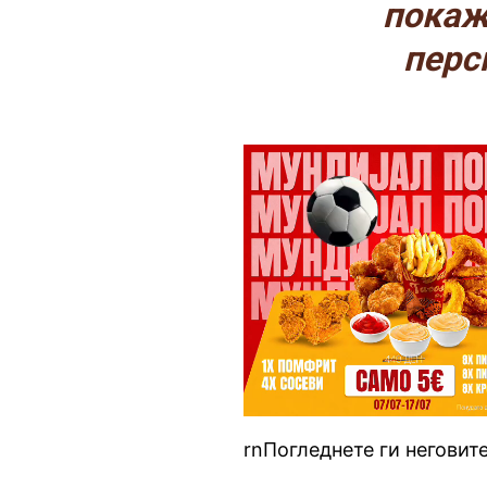
покаж
перс
rnПогледнете ги неговит