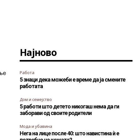
Најново
ење
Работа
5 знаци дека можеби е време да ја смените
работата
Дом и семејство
5 работи што детето никогаш нема да ги
заборави од своите родители
Мода и убавина
Нега на лице после 40: што навистина ѝ е
потребно на кожата?