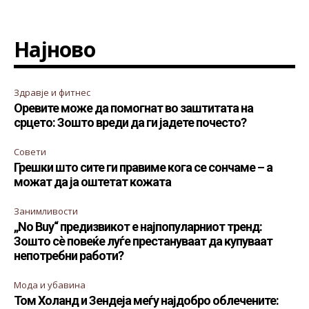
Најново
Здравје и фитнес
Оревите може да помогнат во заштитата на
срцето: Зошто вреди да ги јадете почесто?
Совети
Грешки што сите ги правиме кога се сончаме – а
можат да ја оштетат кожата
Занимливости
„No Buy“ предизвикот е најпопуларниот тренд:
Зошто сè повеќе луѓе престануваат да купуваат
непотребни работи?
Мода и убавина
Том Холанд и Зендеја меѓу најдобро облечените: