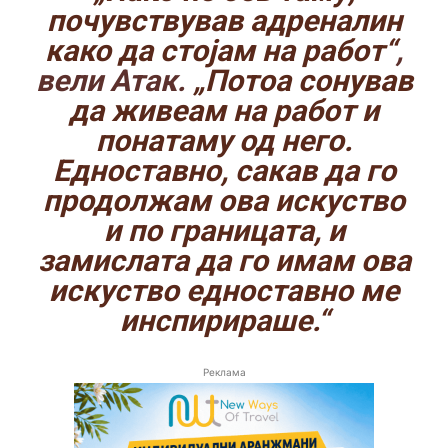
почувствував адреналин
како да стојам на работ“
,
вели Атак.
„Потоа сонував
да живеам на работ и
понатаму од него.
Едноставно, сакав да го
продолжам ова искуство
и по границата, и
замислата да го имам ова
искуство едноставно ме
инспирираше.“
Реклама