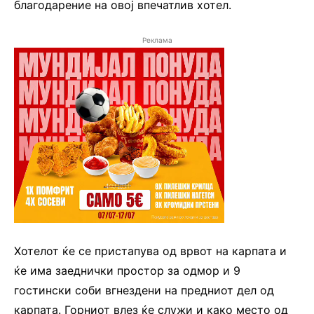
благодарение на овој впечатлив хотел.
Реклама
Хотелот ќе се пристапува од врвот на карпата и
ќе има заеднички простор за одмор и 9
гостински соби вгнездени на предниот дел од
карпата. Горниот влез ќе служи и како место од