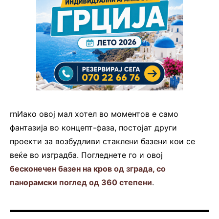
rnИако овој мал хотел во моментов е само
фантазија во концепт-фаза, постојат други
проекти за возбудливи стаклени базени кои се
веќе во изградба. Погледнете го и овој
бесконечен базен на кров од зграда, со
панорамски поглед од 360 степени
.