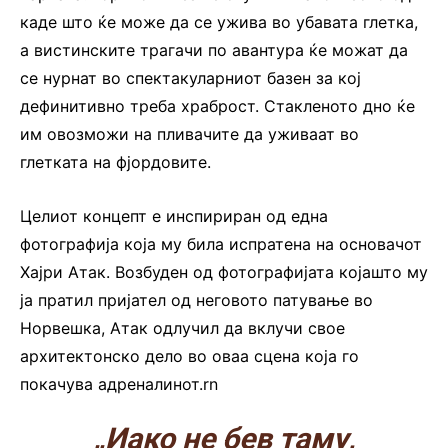
каде што ќе може да се ужива во убавата глетка,
а вистинските трагачи по авантура ќе можат да
се нурнат во спектакуларниот базен за кој
дефинитивно треба храброст. Стакленото дно ќе
им овозможи на пливачите да уживаат во
глетката на фјордовите.
Целиот концепт е инспириран од една
фотографија која му била испратена на основачот
Хајри Атак. Возбуден од фотографијата којашто му
ја пратил пријател од неговото патување во
Норвешка, Атак одлучил да вклучи свое
архитектонско дело во оваа сцена која го
покачува адреналинот.rn
„Иако не бев таму,