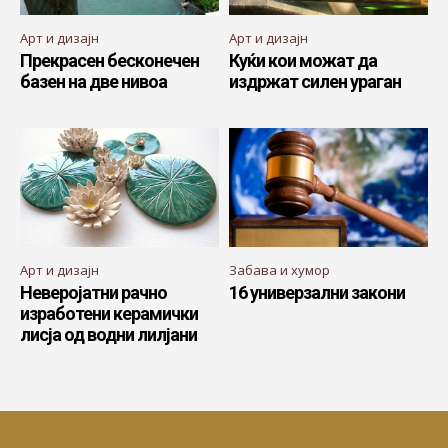
Арт и дизајн
Арт и дизајн
Прекрасен бесконечен
Куќи кои можат да
базен на две нивоа
издржат силен ураган
Арт и дизајн
Забава и хумор
Неверојатни рачно
16 универзални закони
изработени керамички
лисја од водни лилјани