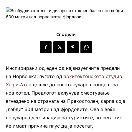
Сподели
Инспирирани од еден од највизуелните предели
на Норвешка, луѓето од
архитектонското студио
Хајри Атак
дошле до спектакуларен концепт за
нов хотел. Предлогот вклучува сместување
вгнездено на страната на Прекостолен, карпа која
„лебди“ 604 метри над фјордовите. Ова е веќе
популарна дестинација за туристите, но сега тие
ќе имаат причина плус да ја посетат,