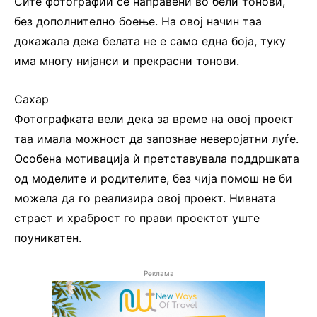
Сите фотографии се направени во бели тонови,
без дополнително боење. На овој начин таа
докажала дека белата не е само една боја, туку
има многу нијанси и прекрасни тонови.
Сахар
Фотографката вели дека за време на овој проект
таа имала можност да запознае неверојатни луѓе.
Особена мотивација ѝ претставувала поддршката
од моделите и родителите, без чија помош не би
можела да го реализира овој проект. Нивната
страст и храброст го прави проектот уште
поуникатен.
Реклама