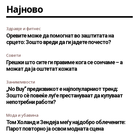
Најново
Здравје и фитнес
Оревите може да помогнат во заштитата на
срцето: Зошто вреди да ги јадете почесто?
Совети
Грешки што сите ги правиме кога се сончаме – а
можат да ја оштетат кожата
Занимливости
„No Buy“ предизвикот е најпопуларниот тренд:
Зошто сè повеќе луѓе престануваат да купуваат
непотребни работи?
Мода и убавина
Том Холанд и Зендеја меѓу најдобро облечените:
Парот повторно ја освои модната сцена