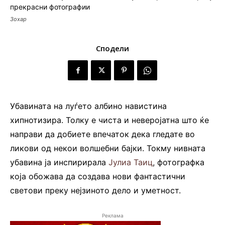
Зохар
Сподели
Убавината на луѓето албино навистина
хипнотизира. Толку е чиста и неверојатна што ќе
направи да добиете впечаток дека гледате во
ликови од некои волшебни бајки. Токму нивната
убавина ја инспирирала
Јулиа Таиц
, фотографка
која обожава да создава нови фантастични
светови преку нејзиното дело и уметност.
Реклама