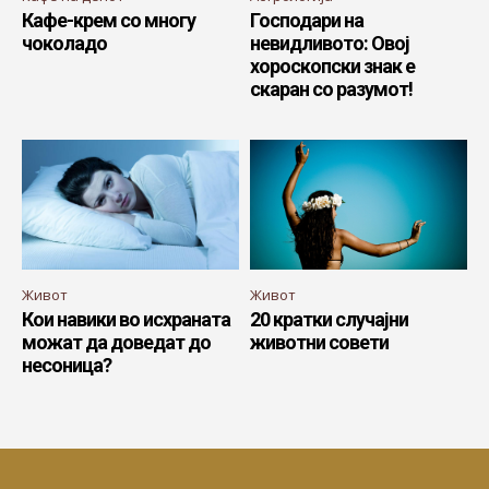
Кафе-крем со многу
Господари на
чоколадо
невидливото: Овој
хороскопски знак е
скаран со разумот!
Живот
Живот
Кои навики во исхраната
20 кратки случајни
можат да доведат до
животни совети
несоница?