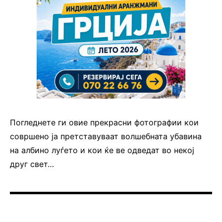
Погледнете ги овие прекрасни фотографии кои
совршено ја претставуваат волшебната убавина
на албино луѓето и кои ќе ве одведат во некој
друг свет…