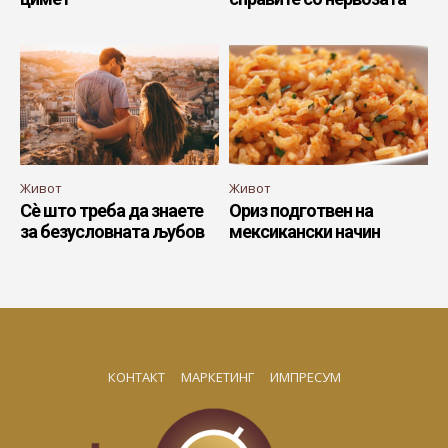
Живот
Живот
Сè што треба да знаете
Ориз подготвен на
за безусловната љубов
мексикански начин
КОНТАКТ
МАРКЕТИНГ
ИМПРЕСУМ