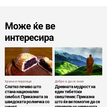
Може ќе ве
интересира
Храна и пијалаци
Добро е да се знае
Слатко печиво што
Древната мудрост на
стана национален
еден тибетски
симбол: Приказната за
свештеник: Приказна
шведската ролничка со
што ќе ви помогне да се
цимет
справите со нервозата