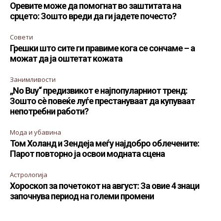
Оревите може да помогнат во заштитата на
срцето: Зошто вреди да ги јадете почесто?
Совети
Грешки што сите ги правиме кога се сончаме – а
можат да ја оштетат кожата
Занимливости
„No Buy“ предизвикот е најпопуларниот тренд:
Зошто сè повеќе луѓе престануваат да купуваат
непотребни работи?
Мода и убавина
Том Холанд и Зендеја меѓу најдобро облечените:
Парот повторно ја освои модната сцена
Астрологија
Хороскоп за почетокот на август: За овие 4 знаци
започнува период на големи промени