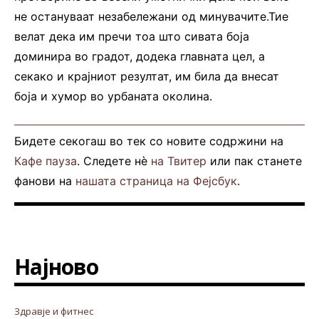
не остануваат незабележани од минувачите.Тие
велат дека им пречи тоа што сивата боја
доминира во градот, додека главната цел, а
секако и крајниот резултат, им била да внесат
боја и хумор во урбаната околина.
Бидете секогаш во тек со новите содржини на
Кафе пауза
. Следете нè
на Твитер
или пак станете
фанови на
нашата страница на Фејсбук
.
Најново
Здравје и фитнес