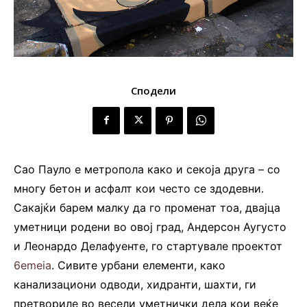
Сподели
Сао Пауло е метропола како и секоја друга – со
многу бетон и асфалт кои често се здодевни.
Сакајќи барем малку да го променат тоа, двајца
уметници родени во овој град, Андерсон Аугусто
и Леонардо Делафуенте, го стартувале проектот
6emeia
. Сивите урбани елементи, како
канализациони одводи, хидранти, шахти, ги
претвориле во весели уметнички дела кои веќе