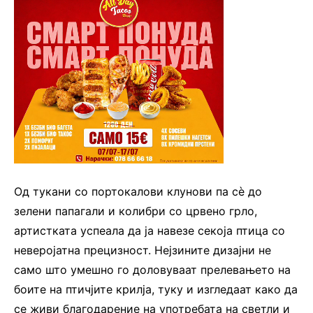
Од тукани со портокалови клунови па сè до
зелени папагали и колибри со црвено грло,
артистката успеала да ја навезе секоја птица со
неверојатна прецизност. Нејзините дизајни не
само што умешно го доловуваат прелевањето на
боите на птичјите крилја, туку и изгледаат како да
се живи благодарение на употребата на светли и