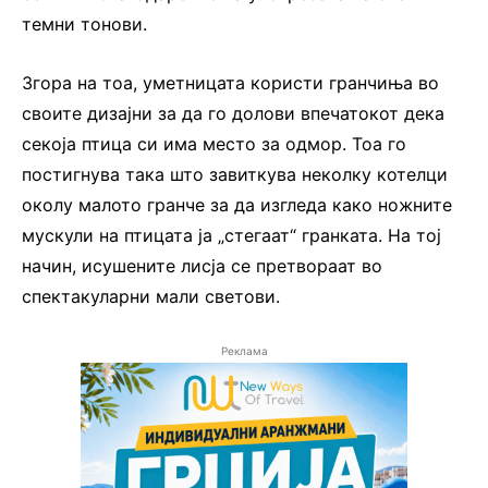
темни тонови.
Згора на тоа, уметницата користи гранчиња во
своите дизајни за да го долови впечатокот дека
секоја птица си има место за одмор. Тоа го
постигнува така што завиткува неколку котелци
околу малото гранче за да изгледа како ножните
мускули на птицата ја „стегаат“ гранката. На тој
начин, исушените лисја се претвораат во
спектакуларни мали светови.
Реклама