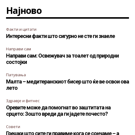
Најново
Факти и цитати
Интересни факти што сигурно не сте ги знаеле
Направи сам
Направи сам: Освежувач за тоалет од природни
состојки
Патувања
Малта – медитеранскиот бисер што ќе ве освои ова
лето
Здравје и фитнес
Оревите може да помогнат во заштитата на
срцето: Зошто вреди да ги јадете почесто?
Совети
Грешки што сите ги правиме кога се сончаме – а