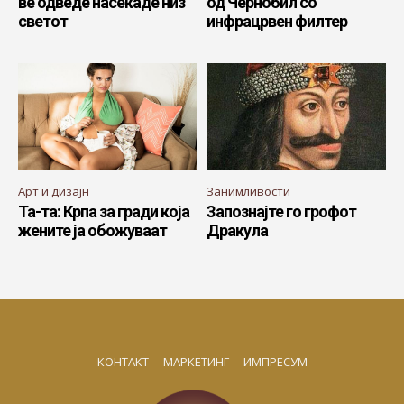
ве одведе насекаде низ
од Чернобил со
светот
инфрацрвен филтер
Арт и дизајн
Занимливости
Та-та: Крпа за гради која
Запознајте го грофот
жените ја обожуваат
Дракула
КОНТАКТ
МАРКЕТИНГ
ИМПРЕСУМ