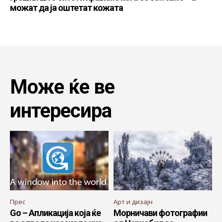
можат да ја оштетат кожата
Може ќе ве
интересира
Прес
Арт и дизајн
Go – Апликација која ќе
Морничави фотографии