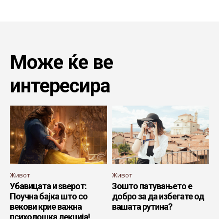
Може ќе ве
интересира
Живот
Живот
Убавицата и ѕверот:
Зошто патувањето е
Поучна бајка што со
добро за да избегате од
векови крие важна
вашата рутина?
психолошка лекција!