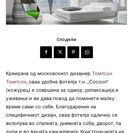
Сподели
Креирана од московскиот дизајнер
Томпсон
Томпсон
, оваа удобна фотелја т.н. „Cocoon“
(кожурец) е совршена за одмор, релаксација и
уживање и ви дава повод да поминете малку
време сами со себе. Благодарение на
специфичниот дизајн, оваа фотелја одлично се
вклопува во спалната, дневната соба, дворот, па
дури и во вашата канцеларија. Конструкцијата на