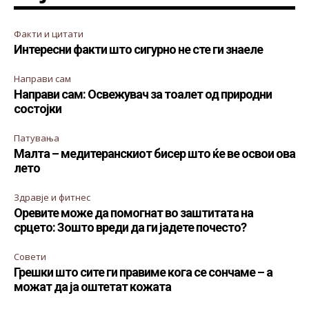
Факти и цитати
Интересни факти што сигурно не сте ги знаеле
Направи сам
Направи сам: Освежувач за тоалет од природни
состојки
Патувања
Малта – медитеранскиот бисер што ќе ве освои ова
лето
Здравје и фитнес
Оревите може да помогнат во заштитата на
срцето: Зошто вреди да ги јадете почесто?
Совети
Грешки што сите ги правиме кога се сончаме – а
можат да ја оштетат кожата