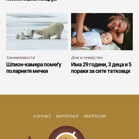
Занимливости
Дом и семејство
Шпион-камера помеѓу
Има 29 години, 3 деца и 5
поларните мечки
пораки за сите татковци
КОНТАКТ
МАРКЕТИНГ
ИМПРЕСУМ