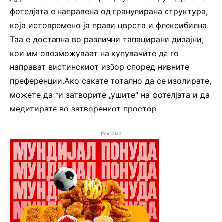
фотелјата е направена од гранулирана структура,
која истовремено ја прави цврста и флексибилна.
Таа е достапна во различни тапацирани дизајни,
кои им овозможуваат на купувачите да го
направат вистинскиот избор според нивните
преференции.Ако сакате тотално да се изолирате,
можете да ги затворите „ушите“ на фотелјата и да
медитирате во затворениот простор.
Реклама