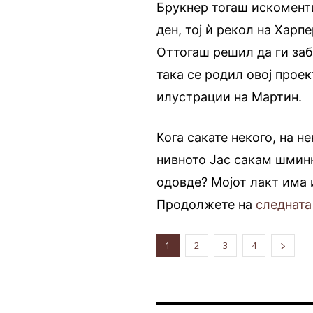
Брукнер тогаш искоменти
ден, тој ѝ рекол на Харп
Оттогаш решил да ги заб
така се родил овој прое
илустрации на Мартин.
Кога сакате некого, на н
нивното Јас сакам шмин
одовде? Мојот лакт има
Продолжете на
следната
1
2
3
4