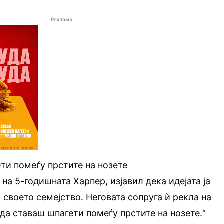
Реклама
ети помеѓу прстите на нозете
на 5-годишната Харпер, изјавил дека идејата ја
 своето семејство. Неговата сопруга ѝ рекла на
 да ставаш шпагети помеѓу прстите на нозете.“