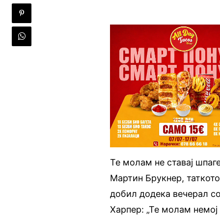
Те молам не ставај шпаг
Мартин Брукнер, таткото 
добил додека вечерал со
Харпер: „Те молам немој