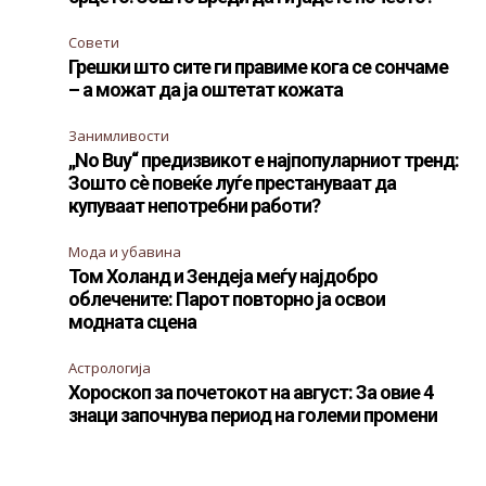
Совети
Грешки што сите ги правиме кога се сончаме
– а можат да ја оштетат кожата
Занимливости
„No Buy“ предизвикот е најпопуларниот тренд:
Зошто сè повеќе луѓе престануваат да
купуваат непотребни работи?
Мода и убавина
Том Холанд и Зендеја меѓу најдобро
облечените: Парот повторно ја освои
модната сцена
Астрологија
Хороскоп за почетокот на август: За овие 4
знаци започнува период на големи промени