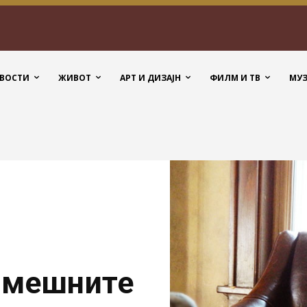
ВОСТИ
ЖИВОТ
АРТ И ДИЗАЈН
ФИЛМ И ТВ
МУ
 смешните