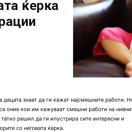
ата ќерка
трации
а децата знаат да ги кажат најсмешните работи. Н
се оние кои им кажуваат смешни работи на нивни
н татко решил да ги илустрира сите интересни и
орите со неговата ќерка.