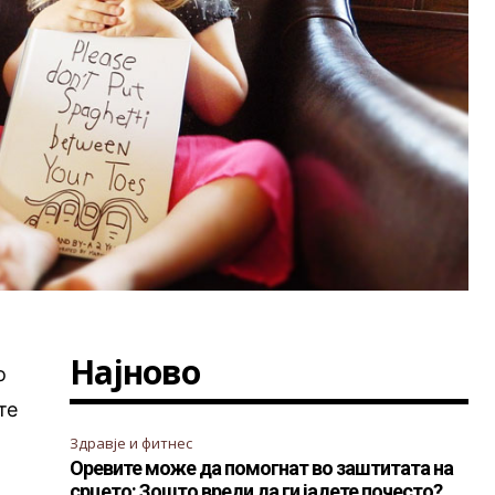
Најново
о
те
Здравје и фитнес
Оревите може да помогнат во заштитата на
срцето: Зошто вреди да ги јадете почесто?