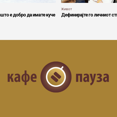
Живот
ошто е добро да имате куче
Дефинирајте го личниот ст