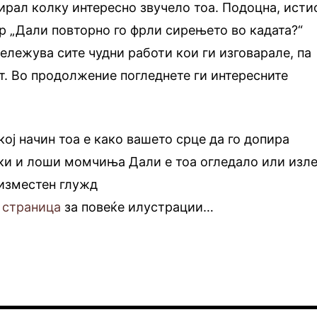
рал колку интересно звучело тоа. Подоцна, исти
ер „Дали повторно го фрли сирењето во кадата?“
ележува сите чудни работи кои ги изговарале, па
кт. Во продолжение погледнете ги интересните
екој начин тоа е како вашето срце да го допира
ки и лоши момчиња Дали е тоа огледало или изл
 изместен глужд
 страница
за повеќе илустрации…