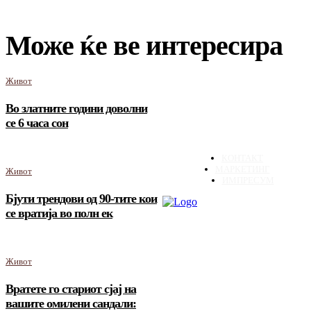
Може ќе ве интересира
Живот
Во златните години доволни
се 6 часа сон
КОНТАКТ
МАРКЕТИНГ
Живот
ИМПРЕСУМ
Бјути трендови од 90-тите кои
се вратија во полн ек
Живот
Вратете го стариот сјај на
вашите омилени сандали: