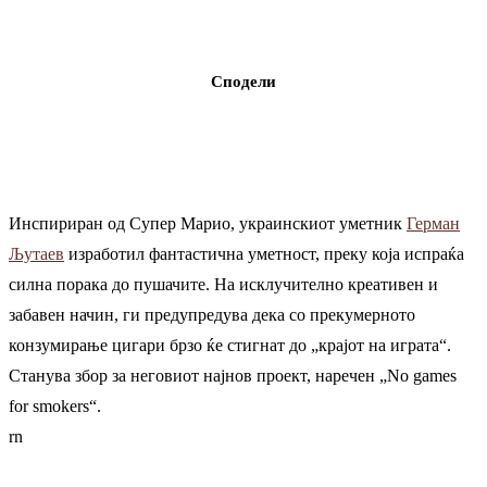
Сподели
Инспириран од Супер Марио, украинскиот уметник
Герман
Љутаев
изработил фантастична уметност, преку која испраќа
силна порака до пушачите. На исклучително креативен и
забавен начин, ги предупредува дека со прекумерното
конзумирање цигари брзо ќе стигнат до „крајот на играта“.
Станува збор за неговиот најнов проект, наречен „No games
for smokers“.
rn