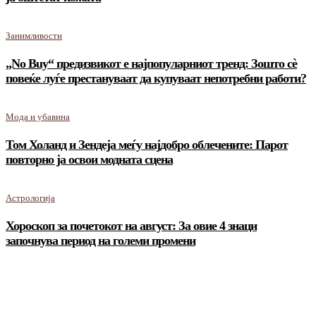
Занимливости
„No Buy“ предизвикот е најпопуларниот тренд: Зошто сè
повеќе луѓе престануваат да купуваат непотребни работи?
Мода и убавина
Том Холанд и Зендеја меѓу најдобро облечените: Парот
повторно ја освои модната сцена
Астрологија
Хороскоп за почетокот на август: За овие 4 знаци
започнува период на големи промени