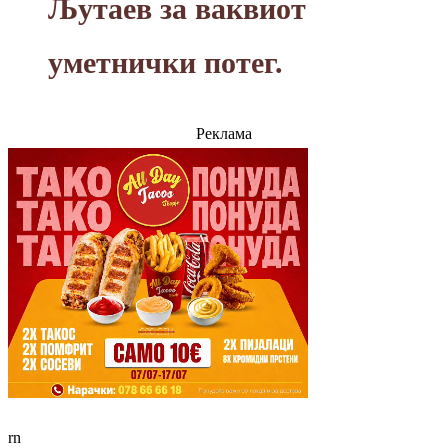
Љутаев за ваквиот
уметнички потег.
Реклама
rn