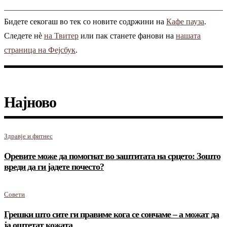
Бидете секогаш во тек со новите содржини на
Кафе пауза
.
Следете нè
на Твитер
или пак станете фанови на
нашата
страница на Фејсбук
.
Најново
Здравје и фитнес
Оревите може да помогнат во заштитата на срцето: Зошто
вреди да ги јадете почесто?
Совети
Грешки што сите ги правиме кога се сончаме – а можат да
ја оштетат кожата