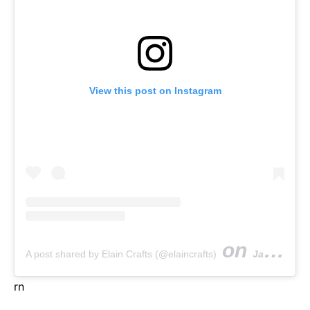
View this post on Instagram
on
A post shared by Elain Crafts (@elaincrafts)
Jan 27, 2018 at 6:47am PST
rn