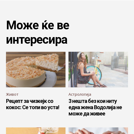
Може ќе ве
интересира
Живот
Астрологија
Рецепт за чизкејк со
3 нешта без кои ниту
кокос: Се топи во уста!
една жена Водолија не
може да живее