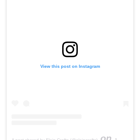
View this post on Instagram
on
A post shared by Elain Crafts (@elaincrafts)
Jun 2, 2018 at 10:19am PDT