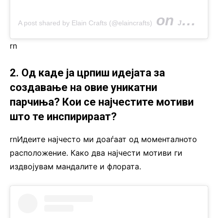
on
A post shared by Elain Crafts (@elaincrafts)
Jun 4, 2019 at 7:37am PDT
rn
2. Од каде ја црпиш идејата за
создавање на овие уникатни
парчиња? Кои се најчестите мотиви
што те инспирираат?
rnИдеите најчесто ми доаѓаат од моменталното
расположение. Како два најчести мотиви ги
издвојувам мандалите и флората.