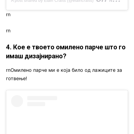
A post shared by Elain Crafts (@elaincrafts)
Nov 13, 2018 at 5:43am PST
rn
rn
4. Кое е твоето омилено парче што го
имаш дизајнирано?
rnОмилено парче ми е која било од лажиците за
готвење!