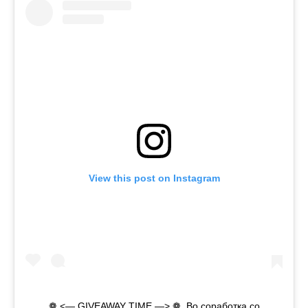
View this post on Instagram
❁ <— GIVEAWAY TIME —> ❁ ⁠ Во соработка со