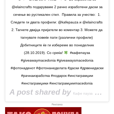
@elaincrafts подаруваме 2 рачно изработени даски за
сечење во рустикален стил.⁠ ⁠ Правила за учество:⁠ ⁠ 1.
Следете ги двата профили: @kafepauza и @elaincrafts ⁠
2. Тагнете двајца пријатели во коментар⁠ 3. Можете да
тагнувате повеќе пати (различни профили)⁠ ⁠
Добитниците ќе ги избереме во понеделник
(28.10.2019). Со среќа!
⁠ ⁠ #кафепауза
#giveawaymacedonia #giveawaysmacedonia
#фотонаденот #фотонанеделата #даски #дрвенидаски
#рачнаизработка #подарок #инстаграмџии
#инстаграмџики #инстаграмџииmacedonia
A post shared by
(@kafepauza) on
Кафе пауза
Реклама