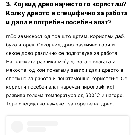
3. Кој вид дрво најчесто го користиш?
Колку дрвото е специфично за работа
и дали е потребен посебен алат?
rnВо зависност од тоа што цртам, користам даб,
бука и орев. Секој вид дрво различно гори и
секое дрво различно се подготвува за работа.
Најголемата разлика меѓу дрвата е влагата и
мекоста, од кои понатаму зависи дали дрвото е
спремно за работа и понатамошно користење. Се
користи посебен алат наречен пирограф, кој
развива голема температура од 600°C и нагоре.
Тој е специјално наменет за горење на дрво.