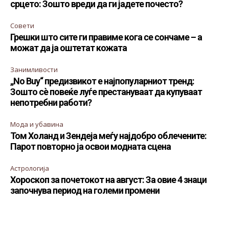
срцето: Зошто вреди да ги јадете почесто?
Совети
Грешки што сите ги правиме кога се сончаме – а
можат да ја оштетат кожата
Занимливости
„No Buy“ предизвикот е најпопуларниот тренд:
Зошто сè повеќе луѓе престануваат да купуваат
непотребни работи?
Мода и убавина
Том Холанд и Зендеја меѓу најдобро облечените:
Парот повторно ја освои модната сцена
Астрологија
Хороскоп за почетокот на август: За овие 4 знаци
започнува период на големи промени