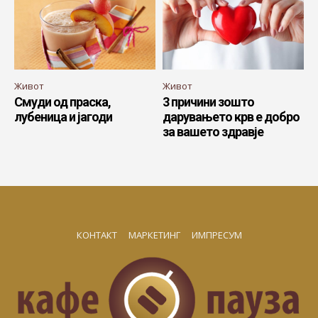
Живот
Живот
Смуди од праска,
3 причини зошто
лубеница и јагоди
дарувањето крв е добро
за вашето здравје
КОНТАКТ
МАРКЕТИНГ
ИМПРЕСУМ