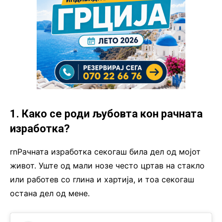
1. Како се роди љубовта кон рачната
изработка?
rnРачната изработка секогаш била дел од мојот
живот. Уште од мали нозе често цртав на стакло
или работев со глина и хартија, и тоа секогаш
остана дел од мене.