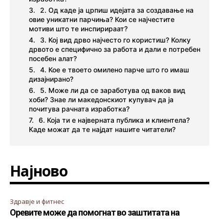
2. Од каде ја црпиш идејата за создавање на
овие уникатни парчиња? Кои се најчестите
мотиви што те инспирираат?
3. Кој вид дрво најчесто го користиш? Колку
дрвото е специфично за работа и дали е потребен
посебен алат?
4. Кое е твоето омилено парче што го имаш
дизајнирано?
5. Може ли да се заработува од ваков вид
хоби? Знае ли македонскиот купувач да ја
почитува рачната изработка?
6. Која ти е најверната публика и клиентела?
Каде можат да те најдат нашите читатели?
Најново
Здравје и фитнес
Оревите може да помогнат во заштитата на