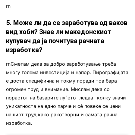
rn
5. Може ли да се заработува од ваков
вид хоби? Знае ли македонскиот
купувач да ја почитува рачната
изработка?
rnСметам дека за добро заработување треба
многу голема инвестиција и напор. Пирографијата
е доста специфична и токму поради тоа бара
огромен труд и внимание. Мислам дека со
порастот на базарите луѓето гледаат колку значи
уникатноста на едно парче и сè повеќе се цени
нашиот труд како ракотворци и самата рачна
изработка.