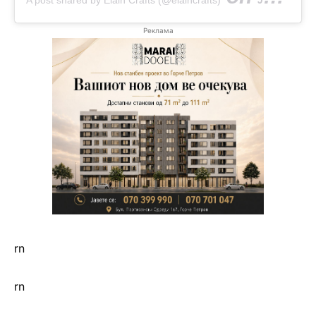
Реклама
rn
rn