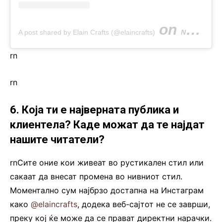
on
A post shared by Elain Crafts (@elaincrafts)
Nov 9, 2018 at 9:14am PST
rn
rn
6. Која ти е најверната публика и
клиентела? Каде можат да те најдат
нашите читатели?
rnСите оние кои живеат во рустикален стил или
сакаат да внесат промена во нивниот стил.
Моментално сум најбрзо достапна на Инстаграм
како
@elaincrafts
, додека веб-сајтот не се заврши,
преку кој ќе може да се прават директни нарачки.