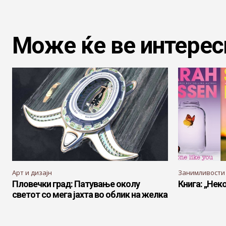
Може ќе ве интерес
Арт и дизајн
Занимливости
Пловечки град: Патување околу
Книга: „Нек
светот со мега јахта во облик на желка