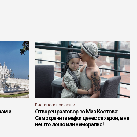
Вистински приказни
зам и
Отворен разговор со Миа Костова:
Самохраните мајки денес се херои, а не
нешто лошо или неморално!