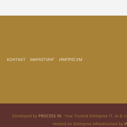
КОНТАКТ
МАРКЕТИНГ
ИМПРЕСУМ
Developed by
PROCESS IN
· Your Trusted Enterprise IT, AI & 
Hosted on Enterprise Infrastructure by
I