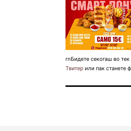
rnБидете секогаш во тек
Твитер
или пак станете 