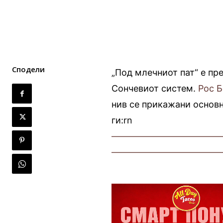
Сподели
„Под млечниот пат“ е пр
Сончевиот систем.
Рос 
нив се прикажани основн
ги:rn
————————————
————————————