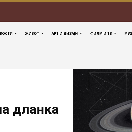
ВОСТИ
ЖИВОТ
АРТ И ДИЗАЈН
ФИЛМ И ТВ
МУ
на дланка