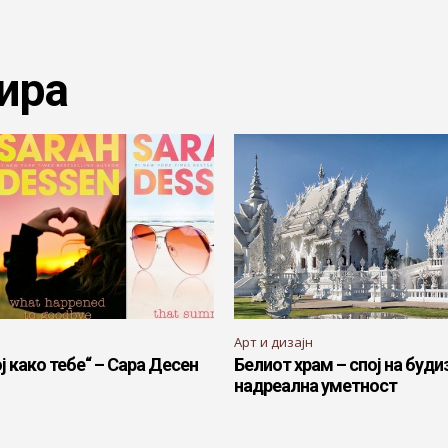
ира
Арт и дизајн
ој како тебе“ – Сара Десен
Белиот храм – спој на буди
надреална уметност