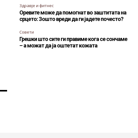
Здравје и фитнес
Оревите може да помогнат во заштитата на
срцето: Зошто вреди да ги јадете почесто?
Совети
Грешки што сите ги правиме кога се сончаме
– а можат да ја оштетат кожата