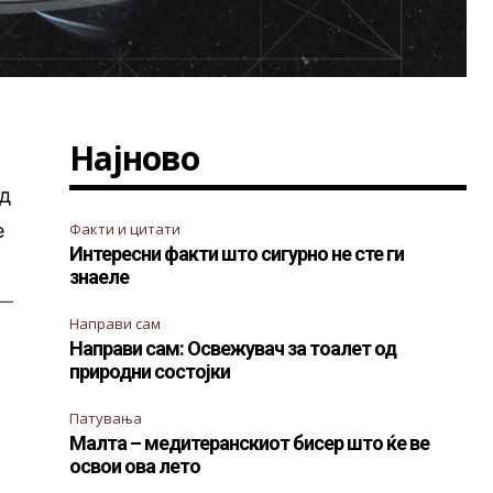
Најново
од
е
Факти и цитати
Интересни факти што сигурно не сте ги
знаеле
—
Направи сам
Направи сам: Освежувач за тоалет од
природни состојки
Патувања
Малта – медитеранскиот бисер што ќе ве
освои ова лето