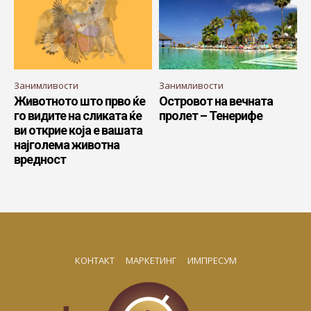
Занимливости
Занимливости
Животното што прво ќе
Островот на вечната
го видите на сликата ќе
пролет – Тенерифе
ви открие која е вашата
најголема животна
вредност
КОНТАКТ
МАРКЕТИНГ
ИМПРЕСУМ