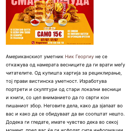
Американскиот уметник
Ник Георгиу
не се
откажува од намерата весниците да ги врати меѓу
читателите. Од купишта хартија за рециклирање,
тој прави вистинска уметност. Изработува
портрети и скулптури од стари локални весници
и книги, со цел вниманието да го сврти кон
пишаниот збор. Неговите дела, како да зјапаат во
вас и како да се обидуваат да ви соопштат нешто.
Додека ги гледате, имате чувство дека во секој
момент, пред вас ќе ги исфрлат сите информации