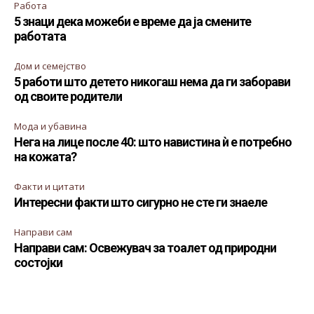
Работа
5 знаци дека можеби е време да ја смените
работата
Дом и семејство
5 работи што детето никогаш нема да ги заборави
од своите родители
Мода и убавина
Нега на лице после 40: што навистина ѝ е потребно
на кожата?
Факти и цитати
Интересни факти што сигурно не сте ги знаеле
Направи сам
Направи сам: Освежувач за тоалет од природни
состојки