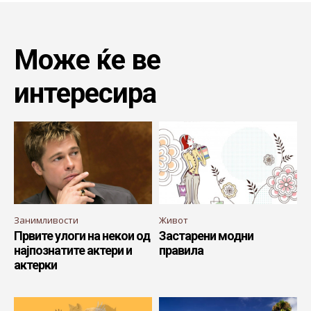
Може ќе ве
интересира
Занимливости
Живот
Првите улоги на некои од
Застарени модни
најпознатите актери и
правила
актерки