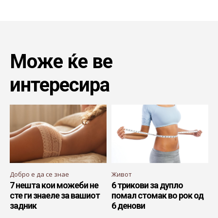
Може ќе ве
интересира
Добро е да се знае
Живот
7 нешта кои можеби не
6 трикови за дупло
сте ги знаеле за вашиот
помал стомак во рок од
задник
6 денови