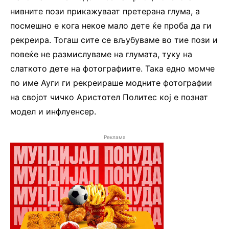
нивните пози прикажуваат претерана глума, а
посмешно е кога некое мало дете ќе проба да ги
рекреира. Тогаш сите се вљубуваме во тие пози и
повеќе не размислуваме на глумата, туку на
слаткото дете на фотографиите. Така едно момче
по име Ауги ги рекреираше модните фотографии
на својот чичко Аристотел Политес кој е познат
модел и инфлуенсер.
Реклама