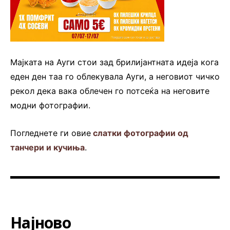
Мајката на Ауги стои зад брилијантната идеја кога
еден ден таа го облекувала Ауги, а неговиот чичко
рекол дека вака облечен го потсеќа на неговите
модни фотографии.
Погледнете ги овие
слатки фотографии од
танчери и кучиња
.
Најново