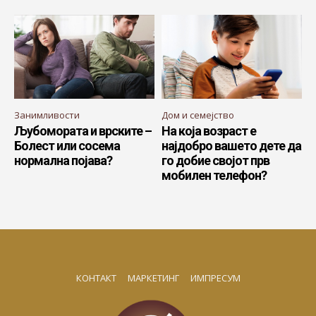
Занимливости
Дом и семејство
Љубомората и врските –
На која возраст е
Болест или сосема
најдобро вашето дете да
нормална појава?
го добие својот прв
мобилен телефон?
КОНТАКТ
МАРКЕТИНГ
ИМПРЕСУМ