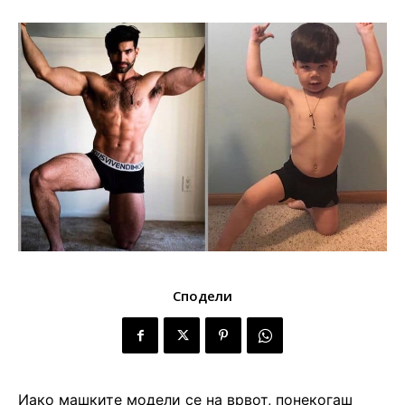
Сподели
Иако машките модели се на врвот, понекогаш