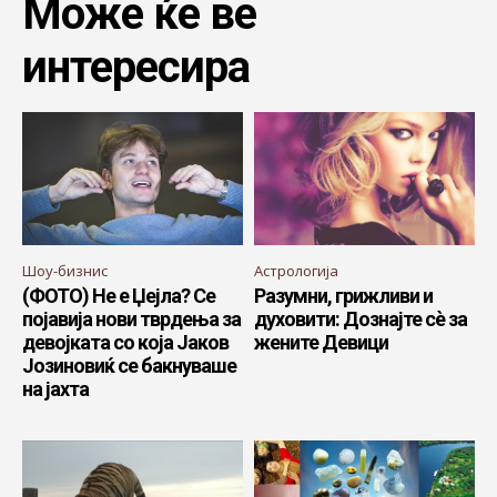
Може ќе ве
интересира
Шоу-бизнис
Астрологија
(ФОТО) Не е Џејла? Се
Разумни, грижливи и
појавија нови тврдења за
духовити: Дознајте сè за
девојката со која Јаков
жените Девици
Јозиновиќ се бакнуваше
на јахта