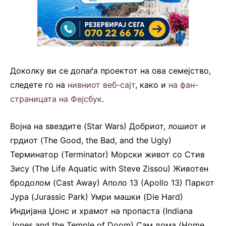
Доколку ви се допаѓа проектот на ова семејство,
следете го на
нивниот веб-сајт
, како и
на фан-
страницата на Фејсбук
.
Војна на ѕвездите (Star Wars) Добриот, лошиот и
грдиот (The Good, the Bad, and the Ugly)
Терминатор (Terminator) Морски живот со Стив
Зису (The Life Aquatic with Steve Zissou) Животен
бродолом (Cast Away) Аполо 13 (Apollo 13) Паркот
Јура (Jurassic Park) Умри машки (Die Hard)
Индијана Џонс и храмот на пропаста (Indiana
Jones and the Temple of Doom) Сам дома (Home