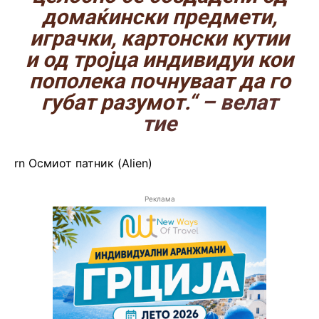
домаќински предмети,
играчки, картонски кутии
и од тројца индивидуи кои
пополека почнуваат да го
губат разумот.“
– велат
тие
rn Осмиот патник (Alien)
Реклама