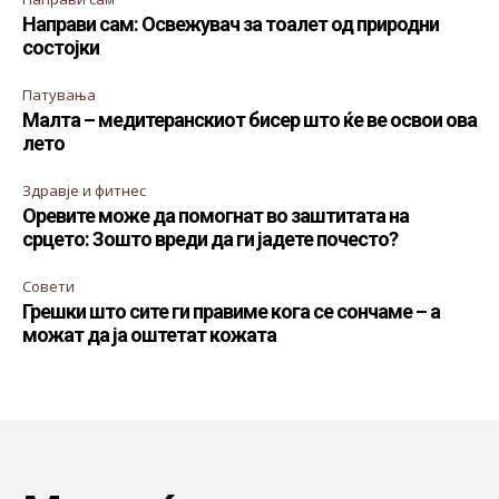
Направи сам: Освежувач за тоалет од природни
состојки
Патувања
Малта – медитеранскиот бисер што ќе ве освои ова
лето
Здравје и фитнес
Оревите може да помогнат во заштитата на
срцето: Зошто вреди да ги јадете почесто?
Совети
Грешки што сите ги правиме кога се сончаме – а
можат да ја оштетат кожата