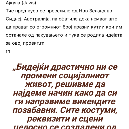
Ајкула (Jaws)
Тие пред кусо се преселиле од Нов Зеланд во
Сиднеј, Австралија, па сфатиле дека немаат што
да прават со огромниот број празни кутии кои им
останале од пакувањето и тука се родила идејата
за овој проект.rn
rn
„Бидејќи драстично ни се
промени социјалниот
живот, решивме да
најдеме начин како да си
ги направиме викендите
позабавни. Сите костуми,
реквизити и сцени
целосно се создадени од